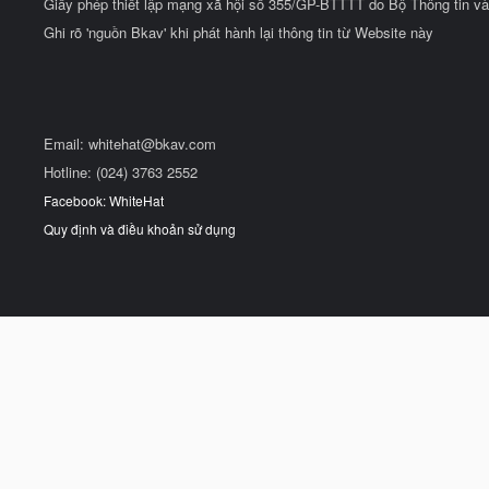
Giấy phép thiết lập mạng xã hội số 355/GP-BTTTT do Bộ Thông tin và
Ghi rõ 'nguồn Bkav' khi phát hành lại thông tin từ Website này
Email:
whitehat@bkav.com
Hotline: (024) 3763 2552
Facebook: WhiteHat
Quy định và điều khoản sử dụng