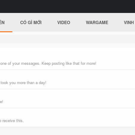
ÊN
CÓ GÌ MỚI
VIDEO
WARGAME
VINH
 one of your messages. Keep posting like that for more!
 took you more than a day!
e!
 receive this.