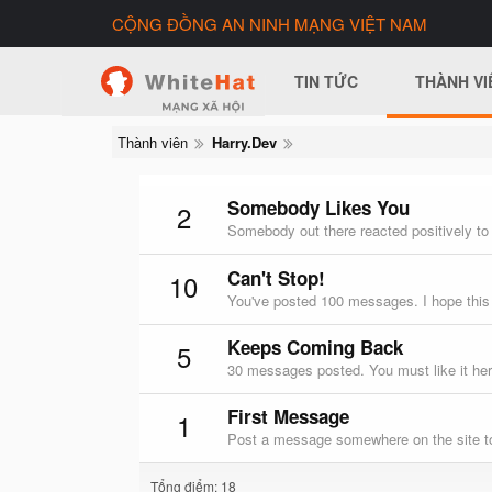
CỘNG ĐỒNG AN NINH MẠNG VIỆT NAM
TIN TỨC
THÀNH VI
Thành viên
Harry.Dev
Somebody Likes You
2
Somebody out there reacted positively to
Can't Stop!
10
You've posted 100 messages. I hope this
Keeps Coming Back
5
30 messages posted. You must like it her
First Message
1
Post a message somewhere on the site to
Tổng điểm: 18