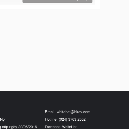
Email:
whitehat@bkav.com
Nội
Hotline: (024) 3763 2552
g cấp ngày 30/06/2016
Facebook: WhiteHat