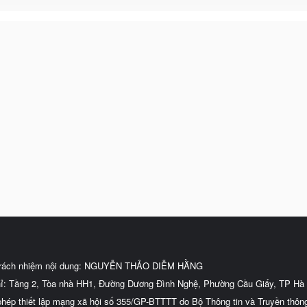
trách nhiệm nội dung: NGUYỄN THẢO DIỄM HẰNG
hỉ: Tầng 2, Tòa nhà HH1, Đường Dương Đình Nghệ, Phường Cầu Giấy, TP Hà 
phép thiết lập mạng xã hội số 355/GP-BTTTT do Bộ Thông tin và Truyền thôn