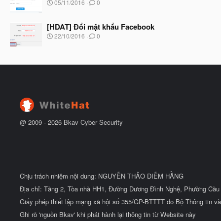
ầ
N
05/11/2016
0
b
u
g
ắ
à
t
[HDAT] Đổi mật khẩu Facebook
y
đ
b
N
22/10/2016
0
ầ
ắ
g
u
t
à
đ
y
ầ
b
u
ắ
t
đ
ầ
u
@ 2009 -
2026
Bkav Cyber Security
Chịu trách nhiệm nội dung: NGUYỄN THẢO DIỄM HẰNG
Địa chỉ: Tầng 2, Tòa nhà HH1, Đường Dương Đình Nghệ, Phường Cầu 
Giấy phép thiết lập mạng xã hội số 355/GP-BTTTT do Bộ Thông tin và
Ghi rõ 'nguồn Bkav' khi phát hành lại thông tin từ Website này