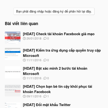
Bạn phải đăng nhập hoặc đăng ký để phản hồi tại đây.
Bài viết liên quan
[HDAT] Check tài khoản Facebook giả mạo
N
26/01/2018
0
g
à
[HDAT] Kiểm tra ứng dụng cấp quyền truy cập
y
b
Microsoft
ắ
N
11/11/2016
0
t
g
đ
à
[HDAT] Bật xác minh 2 bước tài khoản
ầ
y
u
Microsoft
b
N
11/11/2016
0
ắ
g
t
à
[HDAT] Chọn bạn bè tin cậy khôi phục tài
đ
y
ầ
khoản Facebook
b
u
N
09/11/2016
1
ắ
g
t
à
[HDAT] Đổi mật khẩu Twitter
đ
y