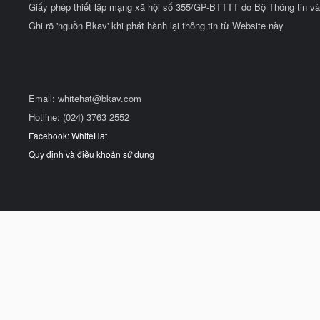
Giấy phép thiết lập mạng xã hội số 355/GP-BTTTT do Bộ Thông tin và
Ghi rõ 'nguồn Bkav' khi phát hành lại thông tin từ Website này
Email:
whitehat@bkav.com
Hotline: (024) 3763 2552
Facebook: WhiteHat
Quy định và điều khoản sử dụng