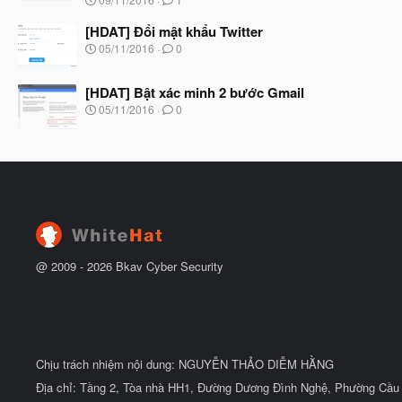
ắ
g
t
à
[HDAT] Đổi mật khẩu Twitter
đ
y
ầ
N
05/11/2016
0
b
u
g
ắ
à
t
[HDAT] Bật xác minh 2 bước Gmail
y
đ
b
N
05/11/2016
0
ầ
ắ
g
u
t
à
đ
y
ầ
b
u
ắ
t
đ
ầ
u
@ 2009 -
2026
Bkav Cyber Security
Chịu trách nhiệm nội dung: NGUYỄN THẢO DIỄM HẰNG
Địa chỉ: Tầng 2, Tòa nhà HH1, Đường Dương Đình Nghệ, Phường Cầu 