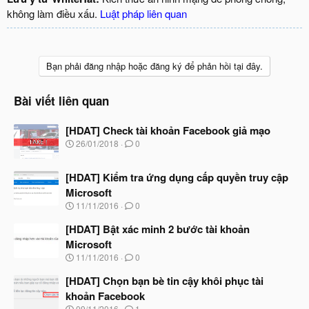
không làm điều xấu.
Luật pháp liên quan
Bạn phải đăng nhập hoặc đăng ký để phản hồi tại đây.
Bài viết liên quan
[HDAT] Check tài khoản Facebook giả mạo
N
26/01/2018
0
g
à
[HDAT] Kiểm tra ứng dụng cấp quyền truy cập
y
b
Microsoft
ắ
N
11/11/2016
0
t
g
đ
à
[HDAT] Bật xác minh 2 bước tài khoản
ầ
y
u
Microsoft
b
N
11/11/2016
0
ắ
g
t
à
[HDAT] Chọn bạn bè tin cậy khôi phục tài
đ
y
ầ
khoản Facebook
b
u
N
09/11/2016
1