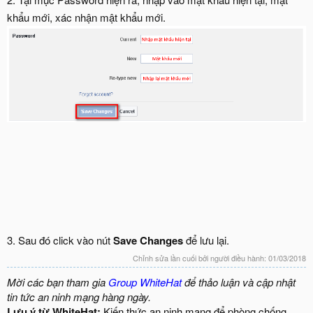
khẩu mới, xác nhận mật khẩu mới.
3. Sau đó click vào nút
Save Changes
để lưu lại.
Chỉnh sửa lần cuối bởi người điều hành:
01/03/2018
Mời các bạn tham gia
Group WhiteHat
để thảo luận và cập nhật
tin tức an ninh mạng hàng ngày.
Lưu ý từ WhiteHat:
Kiến thức an ninh mạng để phòng chống,