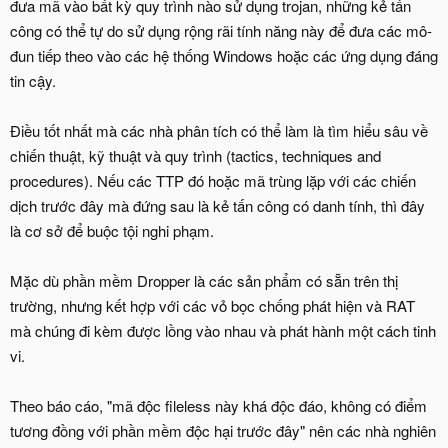
đưa mã vào bất kỳ quy trình nào sử dụng trojan, những kẻ tấn
công có thể tự do sử dụng rộng rãi tính năng này để đưa các mô-
đun tiếp theo vào các hệ thống Windows hoặc các ứng dụng đáng
tin cậy.
Điều tốt nhất mà các nhà phân tích có thể làm là tìm hiểu sâu về
chiến thuật, kỹ thuật và quy trình (tactics, techniques and
procedures). Nếu các TTP đó hoặc mã trùng lặp với các chiến
dịch trước đây mà đứng sau là kẻ tấn công có danh tính, thì đây
là cơ sở để buộc tội nghi phạm.
Mặc dù phần mềm Dropper là các sản phẩm có sẵn trên thị
trường, nhưng kết hợp với các vỏ bọc chống phát hiện và RAT
mà chúng đi kèm được lồng vào nhau và phát hành một cách tinh
vi.
Theo báo cáo, "mã độc fileless này khá độc đáo, không có điểm
tương đồng với phần mềm độc hại trước đây" nên các nhà nghiên