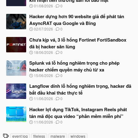
N
01/08/2026
0
g
à
Hacker dựng hơn 90 website giả để phát tán
y
AsyncRAT qua Google và Bing
b
N
02/07/2026
0
ắ
g
t
à
Chưa kịp vá, 3 lỗ hổng Fortinet FortiSandbox
đ
y
ầ
đã bị hacker săn lùng
b
u
N
18/06/2026
0
ắ
g
t
à
Splunk vá lỗ hổng nghiêm trọng cho phép
đ
y
ầ
hacker chiếm quyền máy chủ từ xa
b
u
N
15/06/2026
0
ắ
g
t
à
Langflow dính lỗ hổng nghiêm trọng, hacker đã
đ
y
ầ
bắt đầu khai thác thực tế
b
u
N
11/06/2026
0
ắ
g
t
à
Hacker lợi dụng TikTok, Instagram Reels phát
đ
y
ầ
tán mã độc qua video “phần mềm miễn phí”
b
u
N
11/06/2026
0
ắ
g
t
à
đ
T
event log
fileless
malware
windows
y
ầ