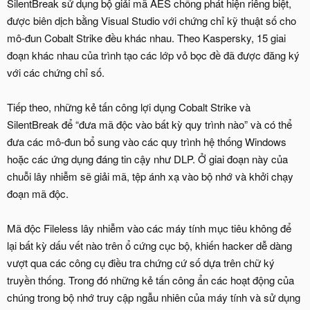
SilentBreak sử dụng bộ giải mã AES chống phát hiện riêng biệt,
được biên dịch bằng Visual Studio với chứng chỉ kỹ thuật số cho
mô-đun Cobalt Strike đều khác nhau. Theo Kaspersky, 15 giai
đoạn khác nhau của trình tạo các lớp vỏ bọc đề đã được đăng ký
với các chứng chỉ số.
Tiếp theo, những kẻ tấn công lợi dụng Cobalt Strike và
SilentBreak để “đưa mã độc vào bất kỳ quy trình nào” và có thể
đưa các mô-đun bổ sung vào các quy trình hệ thống Windows
hoặc các ứng dụng đáng tin cậy như DLP. Ở giai đoạn này của
chuỗi lây nhiễm sẽ giải mã, tệp ánh xạ vào bộ nhớ và khởi chạy
đoạn mã độc.
Mã độc Fileless lây nhiễm vào các máy tính mục tiêu không để
lại bất kỳ dấu vết nào trên ổ cứng cục bộ, khiến hacker dễ dàng
vượt qua các công cụ điều tra chứng cứ số dựa trên chữ ký
truyền thống. Trong đó những kẻ tấn công ẩn các hoạt động của
chúng trong bộ nhớ truy cập ngẫu nhiên của máy tính và sử dụng