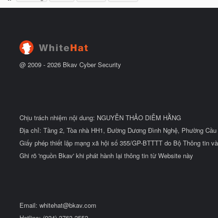
h
b
u
ắ
ẻ
t
đ
ầ
u
@ 2009 -
2026
Bkav Cyber Security
Chịu trách nhiệm nội dung: NGUYỄN THẢO DIỄM HẰNG
Địa chỉ: Tầng 2, Tòa nhà HH1, Đường Dương Đình Nghệ, Phường Cầu 
Giấy phép thiết lập mạng xã hội số 355/GP-BTTTT do Bộ Thông tin và
Ghi rõ 'nguồn Bkav' khi phát hành lại thông tin từ Website này
Email:
whitehat@bkav.com
Hotline: (024) 3763 2552