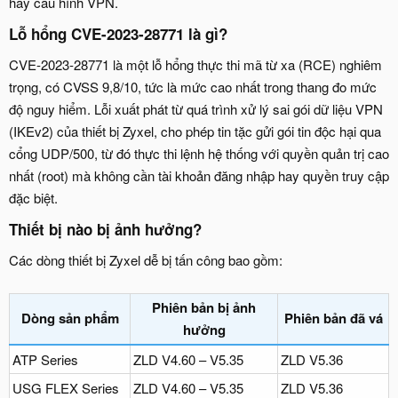
hay cấu hình VPN.
Lỗ hổng CVE-2023-28771 là gì?
CVE‑2023‑28771 là một lỗ hổng thực thi mã từ xa (RCE) nghiêm
trọng, có CVSS 9,8/10, tức là mức cao nhất trong thang đo mức
độ nguy hiểm. Lỗi xuất phát từ quá trình xử lý sai gói dữ liệu VPN
(IKEv2) của thiết bị Zyxel, cho phép tin tặc gửi gói tin độc hại qua
cổng UDP/500, từ đó thực thi lệnh hệ thống với quyền quản trị cao
nhất (root) mà không cần tài khoản đăng nhập hay quyền truy cập
đặc biệt.
Thiết bị nào bị ảnh hưởng?
Các dòng thiết bị Zyxel dễ bị tấn công bao gồm:
Phiên bản bị ảnh
Dòng sản phẩm
Phiên bản đã vá
hưởng
ATP Series
ZLD V4.60 – V5.35
ZLD V5.36
USG FLEX Series
ZLD V4.60 – V5.35
ZLD V5.36