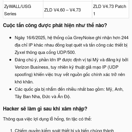
ZyWALL/USG
ZLD V4.73 Patch
ZLD V4.60 – V4.73
Series
1
Cuộc tấn công được phát hiện như thế nào?
Ngày 16/6/2025, hệ thống của GreyNoise ghi nhận hơn 244
địa chỉ IP khác nhau đồng loạt quét và tấn công các thiết bị
Zyxel thông qua cổng UDP/500.
Đáng chú ý, phần lớn IP được định vị tại Mỹ và đăng ký bởi
Verizon Business, tuy nhiên kỹ thuật giả mạo IP (UDP
spoofing) khiến việc truy vết nguồn gốc chính xác trở nên
khó khăn.
Các quốc gia bị nhắm đến nhiều nhất bao gồm: Mỹ, Anh,
Tây Ban Nha, Đức và Ấn Độ.
Hacker sẽ làm gì sau khi xâm nhập?
Thông qua việc lợi dụng lỗ hổng, tin tặc có thể:
Chiếm quyền kiểm soát thiết bị và biến chúng thành