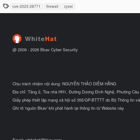
à
đ
T
cve‑2023‑28771
firewall
zyxel
y
ầ
h
b
u
ắ
ẻ
t
đ
ầ
u
@ 2009 -
2026
Bkav Cyber Security
Chịu trách nhiệm nội dung: NGUYỄN THẢO DIỄM HẰNG
Địa chỉ: Tầng 2, Tòa nhà HH1, Đường Dương Đình Nghệ, Phường Cầu 
Giấy phép thiết lập mạng xã hội số 355/GP-BTTTT do Bộ Thông tin và
Ghi rõ 'nguồn Bkav' khi phát hành lại thông tin từ Website này
Email:
whitehat@bkav.com