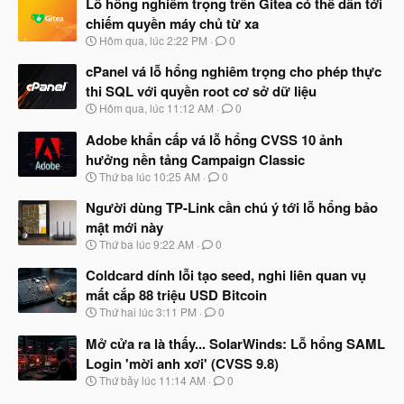
Lỗ hổng nghiêm trọng trên Gitea có thể dẫn tới
chiếm quyền máy chủ từ xa
N
Hôm qua, lúc 2:22 PM
0
g
à
cPanel vá lỗ hổng nghiêm trọng cho phép thực
y
thi SQL với quyền root cơ sở dữ liệu
b
N
Hôm qua, lúc 11:12 AM
0
ắ
g
t
à
Adobe khẩn cấp vá lỗ hổng CVSS 10 ảnh
đ
y
ầ
hưởng nền tảng Campaign Classic
b
u
N
Thứ ba lúc 10:25 AM
0
ắ
g
t
à
Người dùng TP-Link cần chú ý tới lỗ hổng bảo
đ
y
ầ
mật mới này
b
u
N
Thứ ba lúc 9:22 AM
0
ắ
g
t
à
Coldcard dính lỗi tạo seed, nghi liên quan vụ
đ
y
ầ
mất cắp 88 triệu USD Bitcoin
b
u
N
Thứ hai lúc 3:11 PM
0
ắ
g
t
à
Mở cửa ra là thấy... SolarWinds: Lỗ hổng SAML
đ
y
ầ
Login 'mời anh xơi' (CVSS 9.8)
b
u
N
Thứ bảy lúc 11:14 AM
0
ắ
g
t