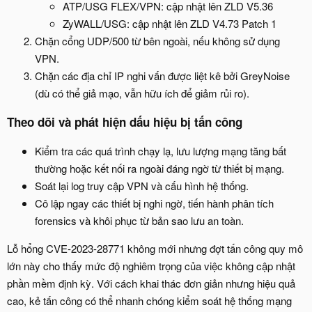
ATP/USG FLEX/VPN: cập nhật lên ZLD V5.36
ZyWALL/USG: cập nhật lên ZLD V4.73 Patch 1
Chặn cổng UDP/500 từ bên ngoài, nếu không sử dụng
VPN.
Chặn các địa chỉ IP nghi vấn được liệt kê bởi GreyNoise
(dù có thể giả mạo, vẫn hữu ích để giảm rủi ro).
Theo dõi và phát hiện dấu hiệu bị tấn công
Kiểm tra các quá trình chạy lạ, lưu lượng mạng tăng bất
thường hoặc kết nối ra ngoài đáng ngờ từ thiết bị mạng.
Soát lại log truy cập VPN và cấu hình hệ thống.
Cô lập ngay các thiết bị nghi ngờ, tiến hành phân tích
forensics và khôi phục từ bản sao lưu an toàn.
Lỗ hổng CVE-2023-28771 không mới nhưng đợt tấn công quy mô
lớn này cho thấy mức độ nghiêm trọng của việc không cập nhật
phần mềm định kỳ. Với cách khai thác đơn giản nhưng hiệu quả
cao, kẻ tấn công có thể nhanh chóng kiểm soát hệ thống mạng