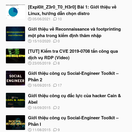
:
[Expl0it_Z3r0_T0_H3r0] Bài 1: Giới thiệu về
Linux, hướng dẫn chọn distro
N
05/06/2021
10
g
à
Giới thiệu về Reconnaissance và footprinting
y
một pha trong kiểm định thâm nhập
b
N
15/10/2020
0
ắ
g
t
à
[TUT] Kiểm tra CVE 2019-0708 tấn công qua
đ
y
ầ
dịch vụ RDP (Video)
b
u
N
23/05/2019
8
ắ
g
t
à
Giới thiệu công cụ Social-Engineer Toolkit –
đ
y
ầ
Phần 2
b
u
N
16/09/2015
17
ắ
g
t
à
Giới thiệu công cụ đắc lực của hacker Cain &
đ
y
ầ
Abel
b
u
N
16/09/2015
2
ắ
g
t
à
Giới thiệu công cụ Social-Engineer Toolkit –
đ
y
ầ
Phần I
b
u
N
11/08/2015
9
ắ