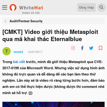
Đăng nhập
Audit/Pentest Security
[CMKT] Video giới thiệu Metasploit
qua mã khai thác Eternalblue
T
tmnt53
16/07/2017
Trong
bài viết
trước, mình đã giới thiệu Metasploit qua CVE-
2017-0199 của Microsoft Word. Nhưng việc sử dụng hình ảnh
không đủ trực quan và dễ dàng để các bạn làm theo thử
nghiệm. Lần này sẽ là video rõ ràng từng bước hơn, đảm bảo
anh em có thể thực hiện được (không được thì comment nhé
mình sẽ hỗ trợ :]])