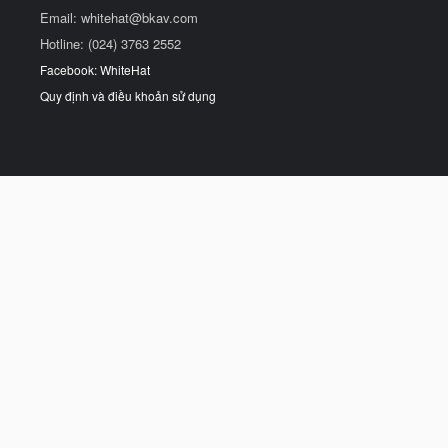
Email:
whitehat@bkav.com
Hotline: (024) 3763 2552
Facebook: WhiteHat
Quy định và điều khoản sử dụng