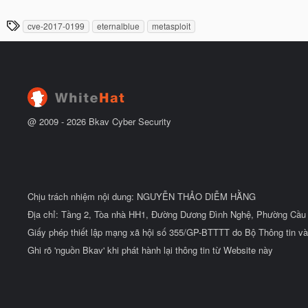
g
t
à
đ
T
cve-2017-0199
eternalblue
metasploit
y
ầ
h
b
u
ắ
ẻ
t
đ
ầ
u
@ 2009 -
2026
Bkav Cyber Security
Chịu trách nhiệm nội dung: NGUYỄN THẢO DIỄM HẰNG
Địa chỉ: Tầng 2, Tòa nhà HH1, Đường Dương Đình Nghệ, Phường Cầu 
Giấy phép thiết lập mạng xã hội số 355/GP-BTTTT do Bộ Thông tin và
Ghi rõ 'nguồn Bkav' khi phát hành lại thông tin từ Website này