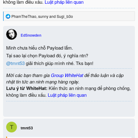
không làm điều xấu.
Luật pháp liên quan
R
PhamTheThao
,
sunny
and
Sugi_b3o
e
a
c
EdSnowden
t
i
o
Minh chưa hiểu chỗ Payload lắm.
n
Tại sao lại chọn Payload đó, ý nghĩa ntn?
s
:
@tmnt53
giải thích giúp mình nhé. Tks bạn!
Mời các bạn tham gia
Group WhiteHat
để thảo luận và cập
nhật tin tức an ninh mạng hàng ngày.
Lưu ý từ WhiteHat:
Kiến thức an ninh mạng để phòng chống,
không làm điều xấu.
Luật pháp liên quan
T
tmnt53