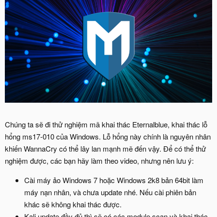
Chúng ta sẽ đi thử nghiệm mã khai thác Eternalblue, khai thác lỗ
hổng ms17-010 của Windows. Lỗ hổng này chính là nguyên nhân
khiến WannaCry có thể lây lan mạnh mẽ đến vậy. Để có thể thử
nghiệm được, các bạn hãy làm theo video, nhưng nên lưu ý:
Cài máy ảo Windows 7 hoặc Windows 2k8 bản 64bit làm
máy nạn nhân, và chưa update nhé. Nếu cài phiên bản
khác sẽ không khai thác được.
Kali update đầy đủ thì sẽ có các module scan và khai thác