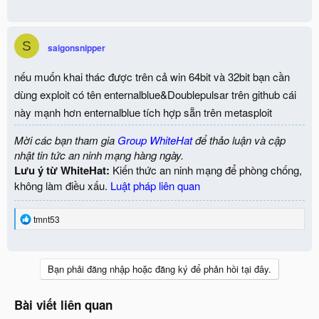
S
saigonsnipper
nếu muốn khai thác được trên cả win 64bit và 32bit bạn cần
dùng exploit có tên enternalblue&Doublepulsar trên github cái
này mạnh hơn enternalblue tích hợp sẵn trên metasploit
Mời các bạn tham gia
Group WhiteHat
để thảo luận và cập
nhật tin tức an ninh mạng hàng ngày.
Lưu ý từ WhiteHat:
Kiến thức an ninh mạng để phòng chống,
không làm điều xấu.
Luật pháp liên quan
R
tmnt53
e
a
c
t
Bạn phải đăng nhập hoặc đăng ký để phản hồi tại đây.
i
o
n
Bài viết liên quan
s