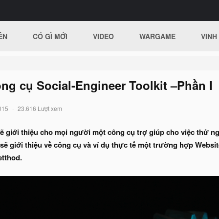
ÊN
CÓ GÌ MỚI
VIDEO
WARGAME
VINH
ông cụ Social-Engineer Toolkit –Phần I
015
23.616 Lượt xem
ẽ giới thiệu cho mọi người một công cụ trợ giúp cho việc thử n
sẽ giới thiệu về công cụ và ví dụ thực tế một trường hợp Website 
etthod.