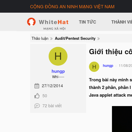
CỘNG ĐỒNG AN NINH MẠNG VIỆT NAM
TIN TỨC
THÀNH VI
Thảo luận
Audit/Pentest Security
Giới thiệu c
H
hungp
11/08/2
H
hungp
Whi-----
Trong bài này mình s
27/12/2014
thành 2 phần, phần I 
Java applet attack m
50
72 bài viết