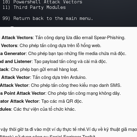
 Attack Vectors
: Tấn công dạng lừa đảo email Spear-Phishing.
 Vectors
: Cho phép tấn công dựa trên lỗ hổng web.
ia Generator
: Cho phép bạn tạo những file media chứa mã độc.
ad and Listener
: Tạo payload tấn công và cài mã độc.
tack
: Cho phép bạn gửi email hàng loạt.
Attack Vector
: Tấn công dựa trên Arduino.
Attack Vector
: Cho phép tấn công theo kiểu mạo danh SMS.
s Point Attack Vector
: Cho phép tấn công mạng không dây.
tor Attack Vector
: Tạo các mã QR độc.
dules
: Các thư viện của tổ chức khác.
 vậy thôi giờ ta đi vào một ví dụ thực tế nhé.Ví dụ về kỹ thuật giả 
Attack) sử dụng công cụ Social-Engineer Toolkit.