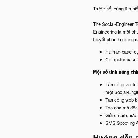
Trước hết cùng tìm hiể
The Social-Engineer T
Engineering là một ph
thuyết phục họ cung cấ
Human-base: dựa
Computer-base: 
Một số tính năng chí
Tấn công vector
một Social-Engi
Tấn công web bằ
Tạo các mã độc
Gửi email chứa 
SMS Spoofing At
Hướng dẫn 