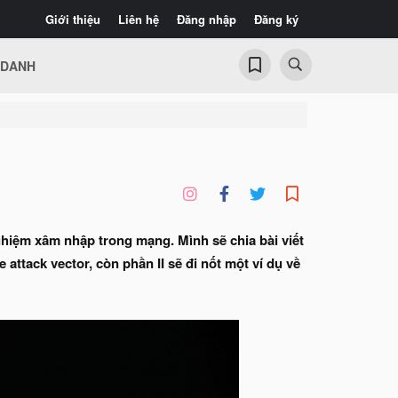
Giới thiệu
Liên hệ
Đăng nhập
Đăng ký
 DANH
ghiệm xâm nhập trong mạng. Mình sẽ chia bài viết
attack vector, còn phần II sẽ đi nốt một ví dụ về