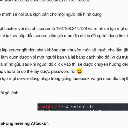
hể mình sẽ nói qua kịch bản cho mọi người dễ hình dung:
ột hacker với địa chỉ server là 192.168.244.129 và mình sẽ tạo một s
chỉ ip truy cập đến server, việc giả mạo địa chỉ ip để người dùng tin t
t lập server giờ đến phần không cần chuyên môn kỹ thuật cho lắm (
làm quen được với một người bạn và lại bằng cách nào đó (ví dụ tr
mà mình gửi, sau khi người đó click vào thì sẽ được chuyển hướng đế
p vào là ta có thể lấy được password rồi
.
tạo một server đăng nhập trông giống facebook và giả mạo đỉa chị I
ồi gõ lệnh:
al-Engineering Attacks”.