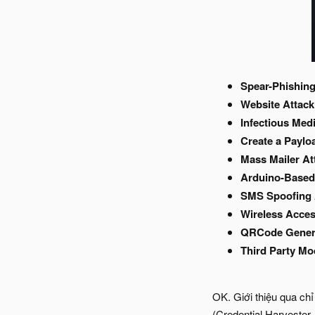
Spear-Phishing
Website Attack
Infectious Med
Create a Paylo
Mass Mailer At
Arduino-Based 
SMS Spoofing 
Wireless Acces
QRCode Genera
Third Party Mo
OK. Giới thiệu qua chỉ
(Credential Harvester 