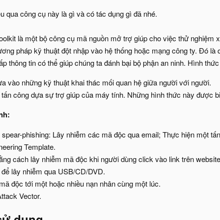
u qua công cụ này là gì và có tác dụng gì đã nhé.
oolkit là một bộ công cụ mã nguồn mở trợ giúp cho việc thử nghiệm x
ương pháp kỹ thuật đột nhập vào hệ thống hoặc mạng công ty. Đó là q
p thông tin có thể giúp chúng ta đánh bại bộ phận an ninh. Hình thức
 vào những kỹ thuật khai thác mối quan hệ giữa người với người.
tấn công dựa sự trợ giúp của máy tính. Những hình thức này được biế
nh:
 spear-phishing: Lây nhiễm các mã độc qua email; Thực hiện một tấ
neering Template.
ng cách lây nhiễm mã độc khi người dùng click vào link trên website
 để lây nhiễm qua USB/CD/DVD.
mã độc tới một hoặc nhiều nạn nhân cùng một lúc.
tack Vector.
sử dụng