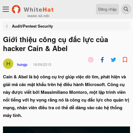
Đăng nhập
Audit/Pentest Security
Giới thiệu công cụ đắc lực của
hacker Cain & Abel
H
hungp
16/09/2015
Cain & Abel là bộ công cụ trợ giúp việc dò tìm, phát hiện và
giải mã các mật khẩu trên hệ điều hành Microsoft. Công cụ
này được viết bởi Massimiliano Montoro, một lập trình viên
nổi tiếng với hy vọng rằng nó là công cụ đắc lực cho quản trị
mạng, nhân viên điều tra có thể dễ dàng vào các hệ thống
máy tính.