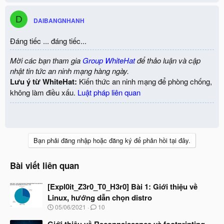
D
DAIBANGNHANH
Đáng tiếc ... đáng tiếc...
Mời các bạn tham gia
Group WhiteHat
để thảo luận và cập
nhật tin tức an ninh mạng hàng ngày.
Lưu ý từ WhiteHat:
Kiến thức an ninh mạng để phòng chống,
không làm điều xấu.
Luật pháp liên quan
Bạn phải đăng nhập hoặc đăng ký để phản hồi tại đây.
Bài viết liên quan
[Expl0it_Z3r0_T0_H3r0] Bài 1: Giới thiệu về
Linux, hướng dẫn chọn distro
N
05/06/2021
10
g
à