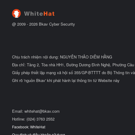
đ
ầ
u
@ 2009 -
2026
Bkav Cyber Security
Chịu trách nhiệm nội dung: NGUYỄN THẢO DIỄM HẰNG
Địa chỉ: Tầng 2, Tòa nhà HH1, Đường Dương Đình Nghệ, Phường Cầu 
Giấy phép thiết lập mạng xã hội số 355/GP-BTTTT do Bộ Thông tin và
Ghi rõ 'nguồn Bkav' khi phát hành lại thông tin từ Website này
Email:
whitehat@bkav.com
Hotline: (024) 3763 2552
Facebook: WhiteHat
Quy định và điều khoản sử dụng