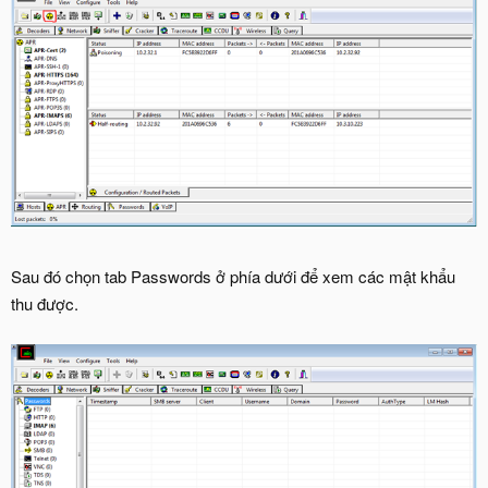
Sau đó chọn tab Passwords ở phía dưới để xem các mật khẩu
thu được.