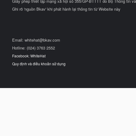
Giấy phép thiết lập mạng xã hội số 355/GP-BTTTT do Bộ Thông tin và
Ghi rõ 'nguồn Bkav' khi phát hành lại thông tin từ Website này
Email:
whitehat@bkav.com
Hotline: (024) 3763 2552
Facebook: WhiteHat
Quy định và điều khoản sử dụng