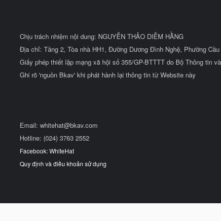
Chịu trách nhiệm nội dung: NGUYỄN THẢO DIỄM HẰNG
Địa chỉ: Tầng 2, Tòa nhà HH1, Đường Dương Đình Nghệ, Phường Cầu 
Giấy phép thiết lập mạng xã hội số 355/GP-BTTTT do Bộ Thông tin và
Ghi rõ 'nguồn Bkav' khi phát hành lại thông tin từ Website này
Email:
whitehat@bkav.com
Hotline: (024) 3763 2552
Facebook: WhiteHat
Quy định và điều khoản sử dụng