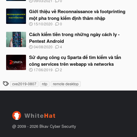
N
09/03/2021
0
ắ
g
t
à
Giới thiệu về Reconnaissance và footprinting
đ
y
ầ
một pha trong kiểm định thâm nhập
b
u
N
15/10/2020
0
ắ
g
t
à
Cách kiếm tiền trong những ngày cách ly -
đ
y
ầ
Pentest Android
b
u
N
04/08/2020
4
ắ
g
t
à
Sử dụng công cụ Sparta để tìm kiếm và tấn
đ
y
ầ
công services trên webapp và networks
b
u
N
17/06/2019
2
ắ
g
t
à
đ
T
cve2019-0807
rdp
remote desktop
y
ầ
h
b
u
ắ
ẻ
t
đ
ầ
u
@ 2009 -
2026
Bkav Cyber Security