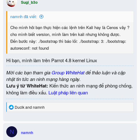
Sugi_b3o
namnh đã viết:
Cho mình hỏi bạn thực hiện các lệnh trên Kali hay là Cenos vây ?
cho mình biết version, mình làm trên kali nhưng không được.
Đến bước này: ./bootstrap thì báo lối: ./bootstrap: 3: ./bootstrap:
autoreconf: not found
Hi bạn, mình làm trên Parrot 4.8 kernel Linux
Mời các bạn tham gia
Group WhiteHat
để thảo luận và cập
nhật tin tức an ninh mạng hàng ngày.
Lưu ý từ WhiteHat:
Kiến thức an ninh mạng để phòng chống,
không làm điều xấu.
Luật pháp liên quan
R
Duclk
and
namnh
e
a
c
t
N
i
namnh
o