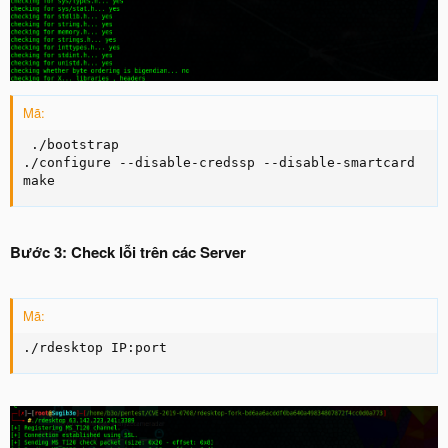
Mã:
 ./bootstrap

./configure --disable-credssp --disable-smartcard

make
Bước 3: Check lỗi trên các Server
Mã:
./rdesktop IP:port