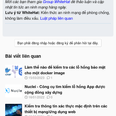
Mời các bạn tham gia
Group WhiteHat
để thảo luận và cập
nhật tin tức an ninh mạng hàng ngày.
Lưu ý từ WhiteHat:
Kiến thức an ninh mạng để phòng chống,
không làm điều xấu.
Luật pháp liên quan
Bạn phải đăng nhập hoặc đăng ký để phản hồi tại đây.
Bài viết liên quan
Làm thế nào để kiểm tra các lỗ hổng bảo mật
cho một docker image
N
15/03/2023
1
g
à
Nuclei - Công cụ tìm kiếm lỗ hổng App được
y
cộng đồng xây dựng
b
N
16/01/2022
0
ắ
g
t
à
Kiểm tra thông tin xác thực mặc định trên các
đ
y
ầ
thiết bị mạng/ứng dụng web
b
u