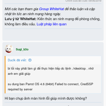
Chỉnh sửa lần cuối:
09/06/2019
Mời các bạn tham gia
Group WhiteHat
để thảo luận và cập
nhật tin tức an ninh mạng hàng ngày.
Lưu ý từ WhiteHat:
Kiến thức an ninh mạng để phòng chống,
không làm điều xấu.
Luật pháp liên quan
Sugi_b3o
Duclk đã viết:
bi lổi này phải làm gì để thực hiện tiếp dc lệnh ./rdesktop . nhờ
anh em giải giúp
su dung ban Parrot OS 4.6 (64bit) Failed to connect, CredSSP
required by server
Hi bạn chụp ảnh màn hình lỗi giúp mình được không?