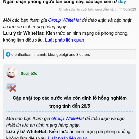
Ngăn chặn phòng ngừa tấn công này, các bạn xem ở
đây
Chỉnh sửa lần cuối bởi người điều hành:
11/03/2023
Mời các bạn tham gia
Group WhiteHat
để thảo luận và cập nhật
tin tức an ninh mạng hàng ngày.
Lưu ý từ WhiteHat:
Kiến thức an ninh mạng để phòng chống,
không làm điều xấu.
Luật pháp liên quan
R
dienthaitoan
,
namnh
,
khongbietgi
and 3 others
e
a
c
Sugi_b3o
t
i
o
n
s
Cập nhật top các nước vẫn còn dính lỗ hổng nghiêm
:
trọng tính đến 28/5
Mời các bạn tham gia
Group WhiteHat
để thảo luận và cập
nhật tin tức an ninh mạng hàng ngày.
Lưu ý từ WhiteHat:
Kiến thức an ninh mạng để phòng chống,
không làm điều xấu.
Luật pháp liên quan