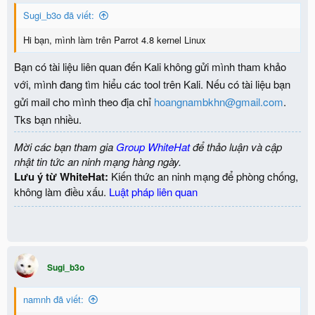
n
Sugi_b3o đã viết:
s
:
Hi bạn, mình làm trên Parrot 4.8 kernel Linux
Bạn có tài liệu liên quan đến Kali không gửi mình tham khảo
với, mình đang tìm hiểu các tool trên Kali. Nếu có tài liệu bạn
gửi mail cho mình theo địa chỉ
hoangnambkhn@gmail.com
.
Tks bạn nhiều.
Mời các bạn tham gia
Group WhiteHat
để thảo luận và cập
nhật tin tức an ninh mạng hàng ngày.
Lưu ý từ WhiteHat:
Kiến thức an ninh mạng để phòng chống,
không làm điều xấu.
Luật pháp liên quan
Sugi_b3o
namnh đã viết: