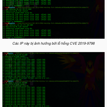
Các IP này bị ảnh hưởng bởi lỗ hổng CVE 2019-9798