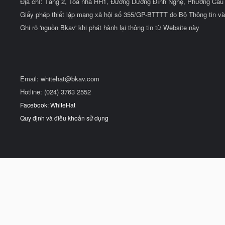
Địa chỉ: Tầng 2, Tòa nhà HH1, Đường Dương Đình Nghệ, Phường Cầu 
Giấy phép thiết lập mạng xã hội số 355/GP-BTTTT do Bộ Thông tin và
Ghi rõ 'nguồn Bkav' khi phát hành lại thông tin từ Website này
Email:
whitehat@bkav.com
Hotline: (024) 3763 2552
Facebook: WhiteHat
Quy định và điều khoản sử dụng