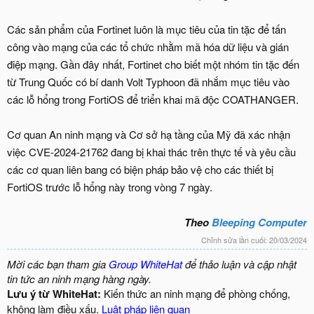
Các sản phẩm của Fortinet luôn là mục tiêu của tin tặc để tấn
công vào mạng của các tổ chức nhằm mã hóa dữ liệu và gián
điệp mạng. Gần đây nhất, Fortinet cho biết một nhóm tin tặc đến
từ Trung Quốc có bí danh Volt Typhoon đã nhắm mục tiêu vào
các lỗ hổng trong FortiOS để triển khai mã độc COATHANGER.
Cơ quan An ninh mạng và Cơ sở hạ tầng của Mỹ đã xác nhận
việc CVE-2024-21762 đang bị khai thác trên thực tế và yêu cầu
các cơ quan liên bang có biện pháp bảo vệ cho các thiết bị
FortiOS trước lỗ hổng này trong vòng 7 ngày.
Theo
Bleeping Computer
Chỉnh sửa lần cuối:
20/03/2024
Mời các bạn tham gia
Group WhiteHat
để thảo luận và cập nhật
tin tức an ninh mạng hàng ngày.
Lưu ý từ WhiteHat:
Kiến thức an ninh mạng để phòng chống,
không làm điều xấu.
Luật pháp liên quan