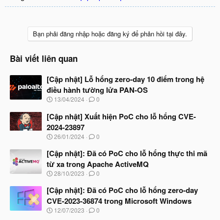
Bạn phải đăng nhập hoặc đăng ký để phản hồi tại đây.
Bài viết liên quan
[Cập nhật] Lỗ hổng zero-day 10 điểm trong hệ
điều hành tường lửa PAN-OS
N
13/04/2024
0
g
à
[Cập nhật] Xuất hiện PoC cho lỗ hổng CVE-
y
2024-23897
b
N
26/01/2024
0
ắ
g
t
à
[Cập nhật]: Đã có PoC cho lỗ hổng thực thi mã
đ
y
ầ
từ xa trong Apache ActiveMQ
b
u
N
28/10/2023
0
ắ
g
t
à
[Cập nhật]: Đã có PoC cho lỗ hổng zero-day
đ
y
ầ
CVE-2023-36874 trong Microsoft Windows
b
u
N
12/07/2023
0
ắ
g
t