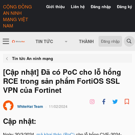
CỘNG ĐỒNG
Giới thiệu
Liên hệ
Đăng nhập
Đăng ký
AN NINH
MẠNG VIỆT
NAM
Đăng nhập
TIN TỨC
THÀNH VIÊN
CÓ GÌ 
Tin tức An ninh mạng
[Cập nhật] Đã có PoC cho lỗ hổng
RCE trong sản phẩm FortiOS SSL
VPN của Fortinet
WhiteHat Team
11/02/2024
Cập nhật:​
Ngày 20/3/2024,
mã khai thác (PoC)
cho lỗ hổng CVE-2024-