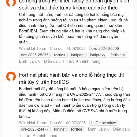
Lỗ hổng trong Fortinet: Nguy cơ toàn quyền kiểm
soát và khai thác từ xa không cần xác thực
Chỉ trong một tuần, Fortinet đã công bố hai lỗ hổng bảo mật
nghiêm trọng ảnh hưởng tới nhiều sản phẩm chiến lược, từ hệ
điều hành tường lửa FortiOS đến nền tảng quản trị sự kiện
FortiSIEM. Điểm chung của cả hai là khả năng cho phép kẻ
tấn công giành quyền kiểm soát hệ thống với đặc quyền
quản...
WhiteHat Team
Chủ đề
14/08/2025
cve-2024-26009
cve-2025-25256
fortios
fortipam
fortiproxy
fortisiem
Bình luận: 0
Diễn đàn:
Tin tức An ninh mạng
Fortinet phát hành bản vá cho lỗ hổng thực thi
mã tùy ý trên FortiOS
Fortinet mới đây đã công bố một lỗ hổng nguy hiểm trên hệ
điều hành FortiOS mang mã CVE-2025-24477, thuộc dạng tràn
bộ đệm trên heap (heap-based buffer overflow), ảnh hưởng đến
daemon cw_stad – một thành phần quan trọng trong quản lý
thiết bị không dây. Mặc dù điểm số CVSSv3 chỉ ở mức trung
bình...
WhiteHat Team
Chủ đề
09/07/2025
buffer overflow
Bình luận: 0
Diễn đàn:
cve-2025-24477
fortinet
fortios
Tin tức An ninh mạng