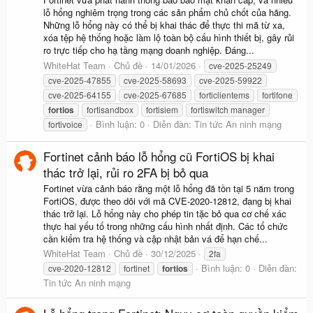
lỗ hổng nghiêm trọng trong các sản phẩm chủ chốt của hãng.
Những lỗ hổng này có thể bị khai thác để thực thi mã từ xa,
xóa tệp hệ thống hoặc làm lộ toàn bộ cấu hình thiết bị, gây rủi
ro trực tiếp cho hạ tầng mạng doanh nghiệp. Đáng...
WhiteHat Team
Chủ đề
14/01/2026
cve-2025-25249
cve-2025-47855
cve-2025-58693
cve-2025-59922
cve-2025-64155
cve-2025-67685
forticlientems
fortifone
fortios
fortisandbox
fortisiem
fortiswitch manager
Bình luận: 0
Diễn đàn:
Tin tức An ninh mạng
fortivoice
Fortinet cảnh báo lỗ hổng cũ FortiOS bị khai
thác trở lại, rủi ro 2FA bị bỏ qua
Fortinet vừa cảnh báo rằng một lỗ hổng đã tồn tại 5 năm trong
FortiOS, được theo dõi với mã CVE-2020-12812, đang bị khai
thác trở lại. Lỗ hổng này cho phép tin tặc bỏ qua cơ chế xác
thực hai yếu tố trong những cấu hình nhất định. Các tổ chức
cần kiểm tra hệ thống và cập nhật bản vá để hạn chế...
WhiteHat Team
Chủ đề
30/12/2025
2fa
Bình luận: 0
Diễn đàn:
cve-2020-12812
fortinet
fortios
Tin tức An ninh mạng