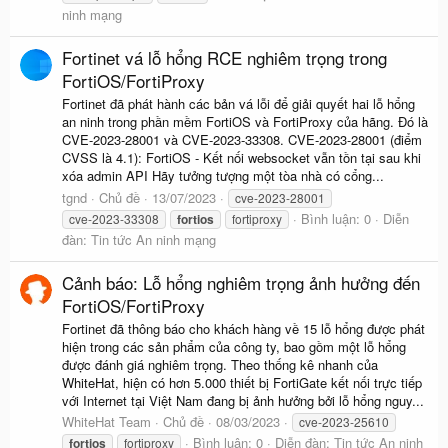
ninh mạng
Fortinet vá lỗ hổng RCE nghiêm trọng trong
FortiOS/FortiProxy
Fortinet đã phát hành các bản vá lỗi để giải quyết hai lỗ hổng
an ninh trong phần mềm FortiOS và FortiProxy của hãng. Đó là
CVE-2023-28001 và CVE-2023-33308. CVE-2023-28001 (điểm
CVSS là 4.1): FortiOS - Kết nối websocket vẫn tồn tại sau khi
xóa admin API Hãy tưởng tượng một tòa nhà có cổng...
tgnd
Chủ đề
13/07/2023
cve-2023-28001
Bình luận: 0
Diễn
cve-2023-33308
fortios
fortiproxy
đàn:
Tin tức An ninh mạng
Cảnh báo: Lỗ hổng nghiêm trọng ảnh hưởng đến
FortiOS/FortiProxy
Fortinet đã thông báo cho khách hàng về 15 lỗ hổng được phát
hiện trong các sản phẩm của công ty, bao gồm một lỗ hổng
được đánh giá nghiêm trọng. Theo thống kê nhanh của
WhiteHat, hiện có hơn 5.000 thiết bị FortiGate kết nối trực tiếp
với Internet tại Việt Nam đang bị ảnh hưởng bởi lỗ hổng nguy...
WhiteHat Team
Chủ đề
08/03/2023
cve-2023-25610
Bình luận: 0
Diễn đàn:
Tin tức An ninh
fortios
fortiproxy