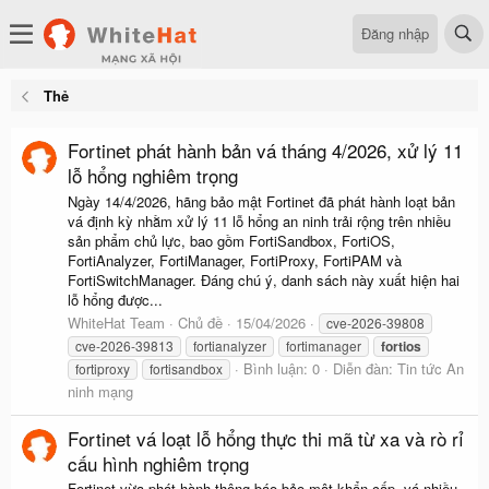
Đăng nhập
Thẻ
Fortinet phát hành bản vá tháng 4/2026, xử lý 11
lỗ hổng nghiêm trọng
Ngày 14/4/2026, hãng bảo mật Fortinet đã phát hành loạt bản
vá định kỳ nhằm xử lý 11 lỗ hổng an ninh trải rộng trên nhiều
sản phẩm chủ lực, bao gồm FortiSandbox, FortiOS,
FortiAnalyzer, FortiManager, FortiProxy, FortiPAM và
FortiSwitchManager. Đáng chú ý, danh sách này xuất hiện hai
lỗ hổng được...
WhiteHat Team
Chủ đề
15/04/2026
cve-2026-39808
cve-2026-39813
fortianalyzer
fortimanager
fortios
Bình luận: 0
Diễn đàn:
Tin tức An
fortiproxy
fortisandbox
ninh mạng
Fortinet vá loạt lỗ hổng thực thi mã từ xa và rò rỉ
cấu hình nghiêm trọng
Fortinet vừa phát hành thông báo bảo mật khẩn cấp, vá nhiều