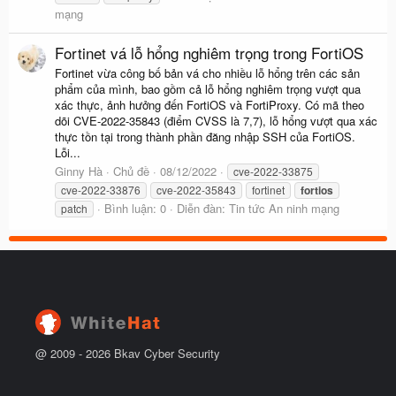
mạng
Fortinet vá lỗ hổng nghiêm trọng trong FortiOS
Fortinet vừa công bố bản vá cho nhiều lỗ hổng trên các sản
phẩm của mình, bao gồm cả lỗ hổng nghiêm trọng vượt qua
xác thực, ảnh hưởng đến FortiOS và FortiProxy. Có mã theo
dõi CVE-2022-35843 (điểm CVSS là 7,7), lỗ hổng vượt qua xác
thực tồn tại trong thành phần đăng nhập SSH của FortiOS.
Lỗi...
Ginny Hà
Chủ đề
08/12/2022
cve-2022-33875
cve-2022-33876
cve-2022-35843
fortinet
fortios
Bình luận: 0
Diễn đàn:
Tin tức An ninh mạng
patch
@ 2009 -
2026
Bkav Cyber Security