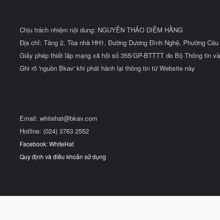
Chịu trách nhiệm nội dung: NGUYỄN THẢO DIỄM HẰNG
Địa chỉ: Tầng 2, Tòa nhà HH1, Đường Dương Đình Nghệ, Phường Cầu 
Giấy phép thiết lập mạng xã hội số 355/GP-BTTTT do Bộ Thông tin và
Ghi rõ 'nguồn Bkav' khi phát hành lại thông tin từ Website này
Email:
whitehat@bkav.com
Hotline: (024) 3763 2552
Facebook: WhiteHat
Quy định và điều khoản sử dụng