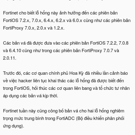
Các bản vá đã được đưa vào các phiên bản FortiOS 7.2.2, 7.0.8
và 6.4.10 cũng như trong các phiên bản FortiProxy 7.0.7 và
2.0.11.
Trước đó, các cơ quan chính phủ Hoa Kỳ đã nhiều lần cảnh báo
về việc hacker liên tục khai thác các lỗ hổng đã được biết đến
trong FortiOS, hối thúc các cơ quan liên bang và tổ chức tư nhân
áp dụng các bản vá kịp thời.
Fortinet tuần này cũng công bố bản vá cho hai lỗ hổng nghiêm
trọng mức trung bình trong FortiADC (Bộ điều khiển phân phối
ứng dụng).
Lỗi đầu tiên (CVE-2022-33876) liên quan vấn đề xác thực đầu vào
dẫn đến việc tiết lộ thông tin thông qua các yêu cầu HTML độc
hại. Lỗi thứ hai (CVE-2022-33875) do sự vô hiệu hóa không đúng
cách của các yếu tố đặc biệt dẫn đến việc chèn SQL.