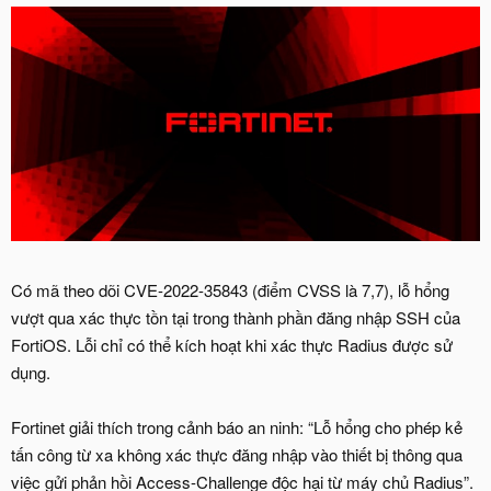
Có mã theo dõi CVE-2022-35843 (điểm CVSS là 7,7), lỗ hổng
vượt qua xác thực tồn tại trong thành phần đăng nhập SSH của
FortiOS. Lỗi chỉ có thể kích hoạt khi xác thực Radius được sử
dụng.
Fortinet giải thích trong cảnh báo an ninh: “Lỗ hổng cho phép kẻ
tấn công từ xa không xác thực đăng nhập vào thiết bị thông qua
việc gửi phản hồi Access-Challenge độc hại từ máy chủ Radius”.
Fortinet cho biết lỗ hổng này ảnh hưởng đến các phiên bản
FortiOS 7.2.x, 7.0.x, 6.4.x, 6.2.x và 6.0.x cũng như các phiên bản
FortiProxy 7.0.x, 2.0.x và 1.2.x.