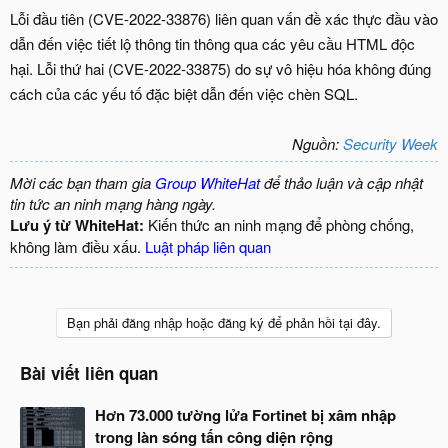
Nguồn:
Security Week
Mời các bạn tham gia
Group WhiteHat
để thảo luận và cập nhật
tin tức an ninh mạng hàng ngày.
Lưu ý từ WhiteHat:
Kiến thức an ninh mạng để phòng chống,
không làm điều xấu.
Luật pháp liên quan
Bạn phải đăng nhập hoặc đăng ký để phản hồi tại đây.
Bài viết liên quan
Hơn 73.000 tường lửa Fortinet bị xâm nhập
trong làn sóng tấn công diện rộng
N
18/06/2026
0
g
à
Chưa kịp vá, 3 lỗ hổng Fortinet FortiSandbox
y
đã bị hacker săn lùng
b
N
18/06/2026
0
ắ
g
t