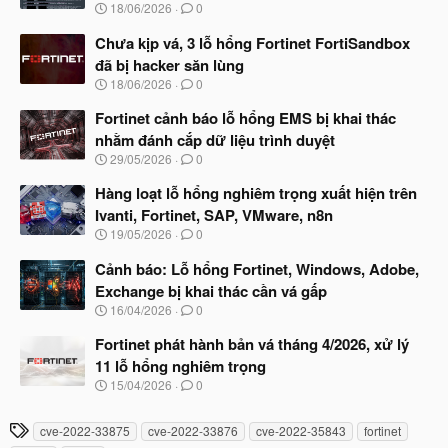
à
Fortinet cảnh báo lỗ hổng EMS bị khai thác
đ
y
ầ
nhằm đánh cắp dữ liệu trình duyệt
b
u
N
29/05/2026
0
ắ
g
t
à
Hàng loạt lỗ hổng nghiêm trọng xuất hiện trên
đ
y
ầ
Ivanti, Fortinet, SAP, VMware, n8n
b
u
N
19/05/2026
0
ắ
g
t
à
Cảnh báo: Lỗ hổng Fortinet, Windows, Adobe,
đ
y
ầ
Exchange bị khai thác cần vá gấp
b
u
N
16/04/2026
0
ắ
g
t
à
Fortinet phát hành bản vá tháng 4/2026, xử lý
đ
y
ầ
11 lỗ hổng nghiêm trọng
b
u
N
15/04/2026
0
ắ
g
t
à
đ
T
cve-2022-33875
cve-2022-33876
cve-2022-35843
fortinet
y
ầ
h
b
u
fortios
patch
ắ
ẻ
t
đ
ầ
u