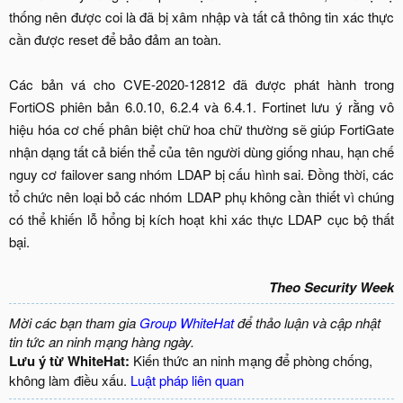
thống nên được coi là đã bị xâm nhập và tất cả thông tin xác thực
cần được reset để bảo đảm an toàn.
Các bản vá cho CVE-2020-12812 đã được phát hành trong
FortiOS phiên bản 6.0.10, 6.2.4 và 6.4.1. Fortinet lưu ý rằng vô
hiệu hóa cơ chế phân biệt chữ hoa chữ thường sẽ giúp FortiGate
nhận dạng tất cả biến thể của tên người dùng giống nhau, hạn chế
nguy cơ failover sang nhóm LDAP bị cấu hình sai. Đồng thời, các
tổ chức nên loại bỏ các nhóm LDAP phụ không cần thiết vì chúng
có thể khiến lỗ hổng bị kích hoạt khi xác thực LDAP cục bộ thất
bại.
Theo Security Week
Mời các bạn tham gia
Group WhiteHat
để thảo luận và cập nhật
tin tức an ninh mạng hàng ngày.
Lưu ý từ WhiteHat:
Kiến thức an ninh mạng để phòng chống,
không làm điều xấu.
Luật pháp liên quan