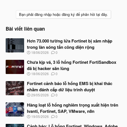
Bạn phải đăng nhập hoặc đăng ký để phản hồi tại đây.
Bài viết liên quan
Hơn 73.000 tường lửa Fortinet bị xâm nhập
trong làn sóng tấn công diện rộng
N
18/06/2026
0
g
à
Chưa kịp vá, 3 lỗ hổng Fortinet FortiSandbox
y
đã bị hacker săn lùng
b
N
18/06/2026
0
ắ
g
t
à
Fortinet cảnh báo lỗ hổng EMS bị khai thác
đ
y
ầ
nhằm đánh cắp dữ liệu trình duyệt
b
u
N
29/05/2026
0
ắ
g
t
à
Hàng loạt lỗ hổng nghiêm trọng xuất hiện trên
đ
y
ầ
Ivanti, Fortinet, SAP, VMware, n8n
b
u
N
19/05/2026
0
ắ
g
t
à
Cảnh báo: Lỗ hổng Fortinet, Windows, Adobe,
đ