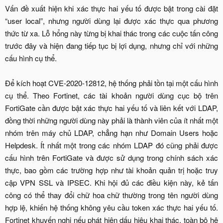
Vấn đề xuất hiện khi xác thực hai yếu tố được bật trong cài đặt
“user local”, nhưng người dùng lại được xác thực qua phương
thức từ xa. Lỗ hổng này từng bị khai thác trong các cuộc tấn công
trước đây và hiện đang tiếp tục bị lợi dụng, nhưng chỉ với những
cấu hình cụ thể.
Để kích hoạt CVE-2020-12812, hệ thống phải tồn tại một cấu hình
cụ thể. Theo Fortinet, các tài khoản người dùng cục bộ trên
FortiGate cần được bật xác thực hai yếu tố và liên kết với LDAP,
đồng thời những người dùng này phải là thành viên của ít nhất một
nhóm trên máy chủ LDAP, chẳng hạn như Domain Users hoặc
Helpdesk. Ít nhất một trong các nhóm LDAP đó cũng phải được
cấu hình trên FortiGate và được sử dụng trong chính sách xác
thực, bao gồm các trường hợp như tài khoản quản trị hoặc truy
cập VPN SSL và IPSEC. Khi hội đủ các điều kiện này, kẻ tấn
công có thể thay đổi chữ hoa chữ thường trong tên người dùng
hợp lệ, khiến hệ thống không yêu cầu token xác thực hai yếu tố.
Fortinet khuyến nghị nếu phát hiện dấu hiệu khai thác, toàn bộ hệ