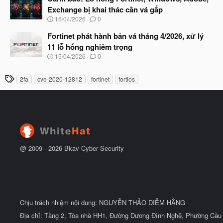
y
ầ
Exchange bị khai thác cần vá gấp
b
u
N
16/04/2026
0
ắ
g
t
à
Fortinet phát hành bản vá tháng 4/2026, xử lý
đ
y
ầ
11 lỗ hổng nghiêm trọng
b
u
N
15/04/2026
0
ắ
g
t
à
đ
T
2fa
cve-2020-12812
fortinet
fortios
y
ầ
h
b
u
ắ
ẻ
t
đ
ầ
u
@ 2009 -
2026
Bkav Cyber Security
Chịu trách nhiệm nội dung: NGUYỄN THẢO DIỄM HẰNG
Địa chỉ: Tầng 2, Tòa nhà HH1, Đường Dương Đình Nghệ, Phường Cầu 