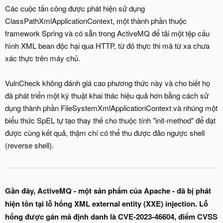
Các cuộc tấn công được phát hiện sử dụng
ClassPathXmlApplicationContext, một thành phần thuộc
framework Spring và có sẵn trong ActiveMQ để tải một tệp cấu
hình XML bean độc hại qua HTTP, từ đó thực thi mã từ xa chưa
xác thực trên máy chủ.
VulnCheck không đánh giá cao phương thức này và cho biết họ
đã phát triển một kỹ thuật khai thác hiệu quả hơn bằng cách sử
dụng thành phần FileSystemXmlApplicationContext và nhúng một
biểu thức SpEL tự tạo thay thế cho thuộc tính "init-method" để đạt
được cùng kết quả, thậm chí có thể thu được đảo ngược shell
(reverse shell).
Gần đây, ActiveMQ - một sản phẩm của Apache - đã bị phát
hiện tồn tại lỗ hổng XML external entity (XXE) injection. Lỗ
hổng được gán mã định danh là CVE-2023-46604, điểm CVSS