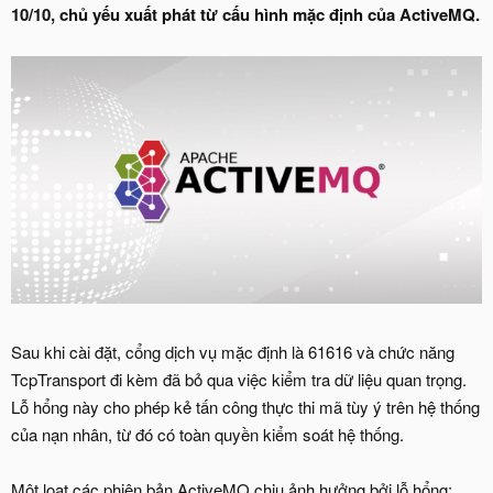
10/10, chủ yếu xuất phát từ cấu hình mặc định của ActiveMQ.
Sau khi cài đặt, cổng dịch vụ mặc định là 61616 và chức năng
TcpTransport đi kèm đã bỏ qua việc kiểm tra dữ liệu quan trọng.
Lỗ hổng này cho phép kẻ tấn công thực thi mã tùy ý trên hệ thống
của nạn nhân, từ đó có toàn quyền kiểm soát hệ thống.
Một loạt các phiên bản ActiveMQ chịu ảnh hưởng bởi lỗ hổng: