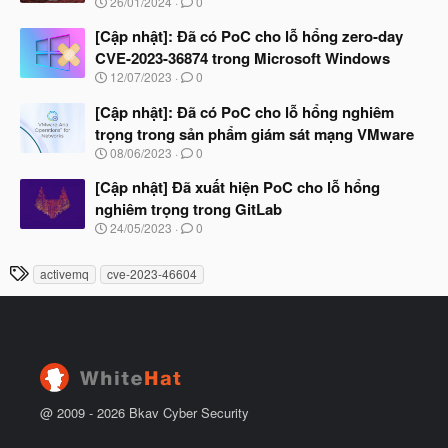
N
26/01/2024
0
ắ
g
t
à
[Cập nhật]: Đã có PoC cho lỗ hổng zero-day
đ
y
ầ
CVE-2023-36874 trong Microsoft Windows
b
u
N
12/07/2023
0
ắ
g
t
à
[Cập nhật]: Đã có PoC cho lỗ hổng nghiêm
đ
y
ầ
trọng trong sản phẩm giám sát mạng VMware
b
u
N
08/06/2023
0
ắ
g
t
à
[Cập nhật] Đã xuất hiện PoC cho lỗ hổng
đ
y
ầ
nghiêm trọng trong GitLab
b
u
N
24/05/2023
0
ắ
g
t
à
đ
T
activemq
cve-2023-46604
y
ầ
h
b
u
ắ
ẻ
t
đ
ầ
u
@ 2009 -
2026
Bkav Cyber Security