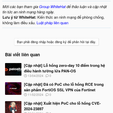
Mời các bạn tham gia
Group WhiteHat
để thảo luận và cập nhật
tin tức an ninh mạng hàng ngày.
Lưu ý từ WhiteHat:
Kiến thức an ninh mạng để phòng chống,
không làm điều xấu.
Luật pháp liên quan
Bạn phải đăng nhập hoặc đăng ký để phản hồi tại đây.
Bài viết liên quan
[Cập nhật] Lỗ hổng zero-day 10 điểm trong hệ
điều hành tường lửa PAN-OS
N
13/04/2024
0
g
à
[Cập nhật] Đã có PoC cho lỗ hổng RCE trong
y
sản phẩm FortiOS SSL VPN của Fortinet
b
N
11/02/2024
0
ắ
g
t
à
[Cập nhật] Xuất hiện PoC cho lỗ hổng CVE-
đ
y
ầ
2024-23897
b
u