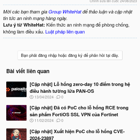
Chỉnh sửa lần cuối:
24/08/2023
Mời các bạn tham gia
Group WhiteHat
để thảo luận và cập nhật
tin tức an ninh mạng hàng ngày.
Lưu ý từ WhiteHat:
Kiến thức an ninh mạng để phòng chống,
không làm điều xấu.
Luật pháp liên quan
Bạn phải đăng nhập hoặc đăng ký để phản hồi tại đây.
Bài viết liên quan
[Cập nhật] Lỗ hổng zero-day 10 điểm trong hệ
điều hành tường lửa PAN-OS
N
13/04/2024
0
g
à
[Cập nhật] Đã có PoC cho lỗ hổng RCE trong
y
sản phẩm FortiOS SSL VPN của Fortinet
b
N
11/02/2024
0
ắ
g
t
à
[Cập nhật] Xuất hiện PoC cho lỗ hổng CVE-
đ
y
ầ
2024-23897
b