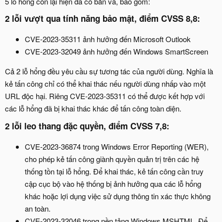
5 lỗ hổng còn lại hiện đã có bản vá, bao gồm:
2 lỗi vượt qua tính năng bảo mật, điểm CVSS 8,8:​
CVE-2023-35311 ảnh hưởng đến Microsoft Outlook
CVE-2023-32049 ảnh hưởng đến Windows SmartScreen
Cả 2 lỗ hổng đều yêu cầu sự tương tác của người dùng. Nghĩa là
kẻ tấn công chỉ có thể khai thác nếu người dùng nhấp vào một
URL độc hại. Riêng CVE-2023-35311 có thể được kết hợp với
các lỗ hổng đã bị khai thác khác để tấn công toàn diện.
2 lỗi leo thang đặc quyền, điểm CVSS 7,8:​
CVE-2023-36874 trong Windows Error Reporting (WER),
cho phép kẻ tấn công giành quyền quản trị trên các hệ
thống tồn tại lỗ hổng. Để khai thác, kẻ tấn công cần truy
cập cục bộ vào hệ thống bị ảnh hưởng qua các lỗ hổng
khác hoặc lợi dụng việc sử dụng thông tin xác thực không
an toàn.
CVE-2023-32046 trong nền tảng Windows MSHTML. Để