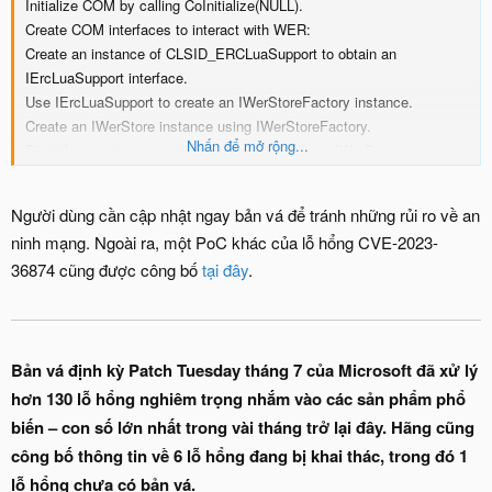
Initialize COM by calling CoInitialize(NULL).
Create COM interfaces to interact with WER:
Create an instance of CLSID_ERCLuaSupport to obtain an
IErcLuaSupport interface.
Use IErcLuaSupport to create an IWerStoreFactory instance.
Create an IWerStore instance using IWerStoreFactory.
Nhấn để mở rộng...
Start the report enumeration process by calling pIWerStore-
>EnumerateStart().
Load a report using pIWerStore->LoadReport function. Replace
Người dùng cần cập nhật ngay bản vá để tránh những rủi ro về an
"ReportName" with the actual report name you want to exploit.
ninh mạng. Ngoài ra, một PoC khác của lỗ hổng CVE-2023-
Submit the loaded report to trigger the vulnerability by calling
36874 cũng được công bố
tại đây
.
pIWerReport->SubmitReport().
Release the COM interfaces and clean up the resources:
pIWerReport->Release()
pIWerStore->Release()
pIWerStoreFactory->Release()
Bản vá định kỳ Patch Tuesday tháng 7 của Microsoft đã xử lý
pIErcLuaSupport->Release()
hơn 130 lỗ hổng nghiêm trọng nhắm vào các sản phẩm phổ
Uninitialize COM by calling CoUninitialize().
biến – con số lớn nhất trong vài tháng trở lại đây. Hãng cũng
công bố thông tin về 6 lỗ hổng đang bị khai thác, trong đó 1
lỗ hổng chưa có bản vá.