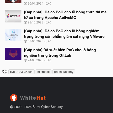
u
N
26/01/2024
0
ắ
g
t
à
[Cập nhật]: Đã có PoC cho lỗ hổng thực thi mã
đ
y
ầ
từ xa trong Apache ActiveMQ
b
u
N
28/10/2023
0
ắ
g
t
à
[Cập nhật]: Đã có PoC cho lỗ hổng nghiêm
đ
y
ầ
trọng trong sản phẩm giám sát mạng VMware
b
u
N
08/06/2023
0
ắ
g
t
à
[Cập nhật] Đã xuất hiện PoC cho lỗ hổng
đ
y
ầ
nghiêm trọng trong GitLab
b
u
N
24/05/2023
0
ắ
g
t
à
đ
T
cve-2023-36884
microsoft
patch tuesday
y
ầ
h
b
u
ắ
ẻ
t
đ
ầ
u
@ 2009 -
2026
Bkav Cyber Security