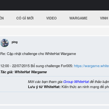
ÊN
CÓ GÌ MỚI
VIDEO
WARGAME
VINH
ping
Re: Cập nhật challenge cho WhiteHat Wargame
12:00 - 22/07/2015 Bổ sung challenge For005:
https://wargame.white
Tác giả: WhiteHat Wargame
Mời các bạn tham gia
Group WhiteHat
để thảo luận
Lưu ý từ WhiteHat:
Kiến thức an ninh mạng để ph