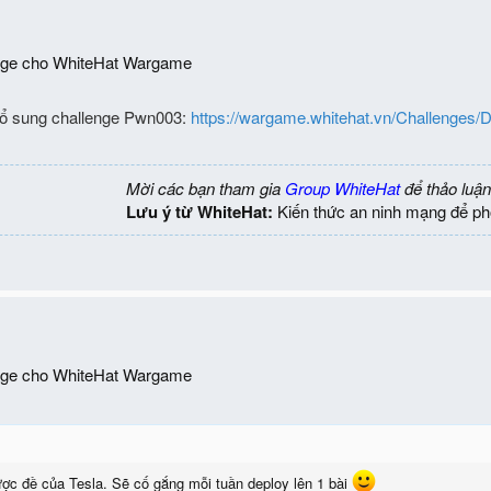
enge cho WhiteHat Wargame
Bổ sung challenge Pwn003:
https://wargame.whitehat.vn/Challenges/D
Mời các bạn tham gia
Group WhiteHat
để thảo luận
Lưu ý từ WhiteHat:
Kiến thức an ninh mạng để ph
enge cho WhiteHat Wargame
ợc đề của Tesla. Sẽ cố gắng mỗi tuần deploy lên 1 bài