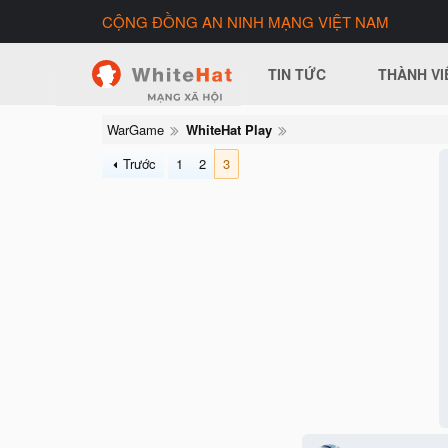
CỘNG ĐỒNG AN NINH MẠNG VIỆT NAM
TIN TỨC
THÀNH VI
WarGame
WhiteHat Play
Trước
1
2
3