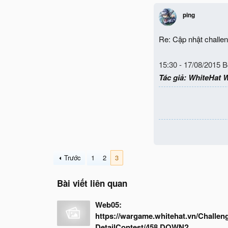
ping
Re: Cập nhật chall
15:30 - 17/08/2015 
Tác giả:
WhiteHat 
Trước
1
2
3
Bài viết liên quan
Web05:
https://wargame.whitehat.vn/Challen
DetailContest/458 DOWN?