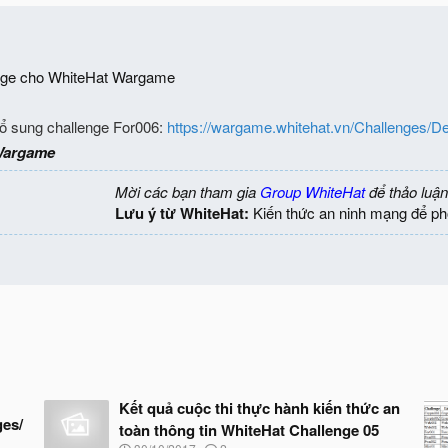
enge cho WhiteHat Wargame
Bổ sung challenge For006:
https://wargame.whitehat.vn/Challenges/De
Wargame
Mời các bạn tham gia
Group WhiteHat
để thảo luận
Lưu ý từ WhiteHat:
Kiến thức an ninh mạng để ph
Kết quả cuộc thi thực hành kiến thức an
ges/
toàn thông tin WhiteHat Challenge 05
N