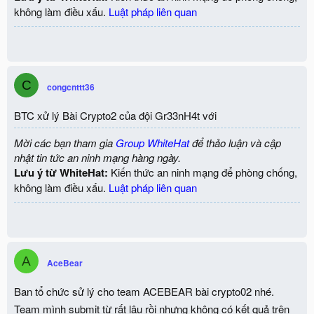
không làm điều xấu.
Luật pháp liên quan
C
congcnttt36
BTC xử lý Bài Crypto2 của đội Gr33nH4t với
Mời các bạn tham gia
Group WhiteHat
để thảo luận và cập
nhật tin tức an ninh mạng hàng ngày.
Lưu ý từ WhiteHat:
Kiến thức an ninh mạng để phòng chống,
không làm điều xấu.
Luật pháp liên quan
A
AceBear
Ban tổ chức sử lý cho team ACEBEAR bài crypto02 nhé.
Team mình submit từ rất lâu rồi nhưng không có kết quả trên