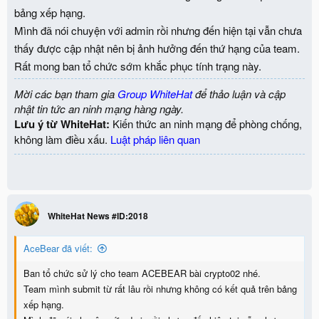
bảng xếp hạng.
Mình đã nói chuyện với admin rồi nhưng đến hiện tại vẫn chưa
thấy được cập nhật nên bị ảnh hưởng đến thứ hạng của team.
Rất mong ban tổ chức sớm khắc phục tính trạng này.
Mời các bạn tham gia
Group WhiteHat
để thảo luận và cập
nhật tin tức an ninh mạng hàng ngày.
Lưu ý từ WhiteHat:
Kiến thức an ninh mạng để phòng chống,
không làm điều xấu.
Luật pháp liên quan
WhiteHat News #ID:2018
AceBear đã viết:
Ban tổ chức sử lý cho team ACEBEAR bài crypto02 nhé.
Team mình submit từ rất lâu rồi nhưng không có kết quả trên bảng
xếp hạng.