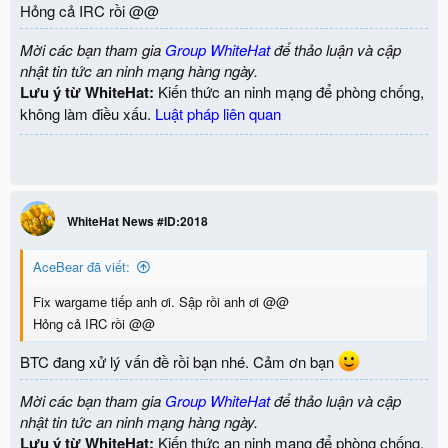
Hỏng cả IRC rồi @@
Mời các bạn tham gia
Group WhiteHat
để thảo luận và cập
nhật tin tức an ninh mạng hàng ngày.
Lưu ý từ WhiteHat:
Kiến thức an ninh mạng để phòng chống,
không làm điều xấu.
Luật pháp liên quan
WhiteHat News #ID:2018
AceBear đã viết:
Fix wargame tiếp anh ơi. Sập rồi anh ơi @@
Hỏng cả IRC rồi @@
BTC đang xử lý vấn đề rồi bạn nhé. Cảm ơn bạn
Mời các bạn tham gia
Group WhiteHat
để thảo luận và cập
nhật tin tức an ninh mạng hàng ngày.
Lưu ý từ WhiteHat:
Kiến thức an ninh mạng để phòng chống,