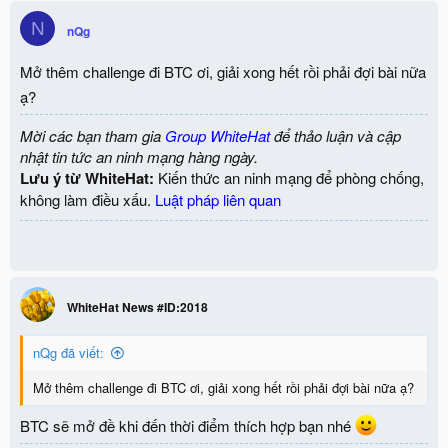
N
nQg
Mở thêm challenge đi BTC ơi, giải xong hết rồi phải đợi bài nữa
ạ?
Mời các bạn tham gia
Group WhiteHat
để thảo luận và cập
nhật tin tức an ninh mạng hàng ngày.
Lưu ý từ WhiteHat:
Kiến thức an ninh mạng để phòng chống,
không làm điều xấu.
Luật pháp liên quan
WhiteHat News #ID:2018
nQg đã viết:
Mở thêm challenge đi BTC ơi, giải xong hết rồi phải đợi bài nữa ạ?
BTC sẽ mở đề khi đến thời điểm thích hợp bạn nhé