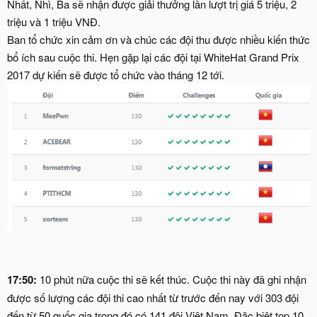
Nhất, Nhì, Ba sẽ nhận được giải thưởng lần lượt trị giá 5 triệu, 2
triệu và 1 triệu VNĐ.
Ban tổ chức xin cảm ơn và chúc các đội thu được nhiều kiến thức
bổ ích sau cuộc thi. Hẹn gặp lại các đội tại WhiteHat Grand Prix
2017 dự kiến sẽ được tổ chức vào tháng 12 tới.
17:50:
10 phút nữa cuộc thi sẽ kết thúc. Cuộc thi này đã ghi nhận
được số lượng các đội thi cao nhất từ trước đến nay với 303 đội
đến từ 50 quốc gia trong đó có 141 đội Việt Nam. Đặc biệt top 10