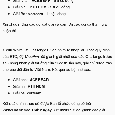
Giải Nhất :
ACEBEAR
- 5 triệu đồng
Giải Nhì :
PTITHCM
- 2 triệu đồng
Giải Ba :
xorteam
- 1 triệu đồng
Xin chúc mừng các đội đạt giải và cảm ơn các đội đã tham gia
cuộc thi!
18:00
WhiteHat Challenge 05 chính thức khép lại. Theo quy định
của BTC, đội MeePwn đã giành giải nhất của các Challenge trước
sẽ không nhận giải thưởng của cuộc thi lần này, giải chỉ được trao
cho các đội đến từ Việt Nam. Kết quả sơ bộ như sau:
Giải nhất:
ACEBEAR
Giải nhì:
PTITHCM
Giải ba:
xorteam
Kết quả chính thức sẽ được Ban tổ chức công bố trên
WhiteHat.vn vào
Thứ 2 ngày 30/10/2017
. 3 đội giành các giải