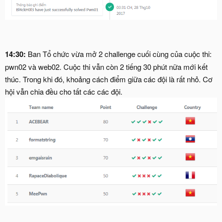
14:30:
Ban Tổ chức vừa mở 2 challenge cuối cùng của cuộc thi:
pwn02 và web02. Cuộc thi vẫn còn 2 tiếng 30 phút nữa mới kết
thúc. Trong khi đó, khoảng cách điểm giữa các đội là rất nhỏ. Cơ
hội vẫn chia đều cho tất các các đội.