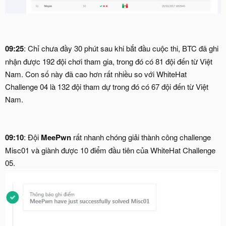
09:25
: Chỉ chưa đầy 30 phút sau khi bắt đầu cuộc thi, BTC đã ghi
nhận được 192 đội chơi tham gia, trong đó có 81 đội đến từ Việt
Nam. Con số này đã cao hơn rất nhiều so với WhiteHat
Challenge 04 là 132 đội tham dự trong đó có 67 đội đến từ Việt
Nam.
09:10
: Đội
MeePwn
rất nhanh chóng giải thành công challenge
Misc01 và giành được 10 điểm đầu tiên của WhiteHat Challenge
05.