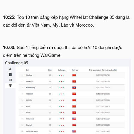
10:25:
Top 10 trên bảng xếp hạng WhiteHat Challenge 05 đang là
các đội đến từ Việt Nam, Mỹ, Lào và Morocco.
10:00:
Sau 1 tiếng diễn ra cuộc thi, đã có hơn 10 đội ghi được
điểm trên hệ thống WarGame