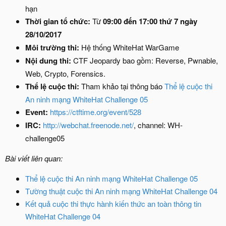
hạn
Thời gian tổ chức:
Từ
09:00 đến 17:00 thứ 7 ngày
28/10/2017
Môi trường thi:
Hệ thống WhiteHat WarGame
Nội dung thi:
CTF Jeopardy bao gồm: Reverse, Pwnable,
Web, Crypto, Forensics.
Thể lệ cuộc thi:
Tham khảo tại thông báo
Thể lệ cuộc thi
An ninh mạng WhiteHat Challenge 05
Event:
https://ctftime.org/event/528
IRC:
http://webchat.freenode.net/
, channel: WH-
challenge05
Bài viết liên quan:
Thể lệ cuộc thi An ninh mạng WhiteHat Challenge 05
Tường thuật cuộc thi An ninh mạng WhiteHat Challenge 04
Kết quả cuộc thi thực hành kiến thức an toàn thông tin
WhiteHat Challenge 04