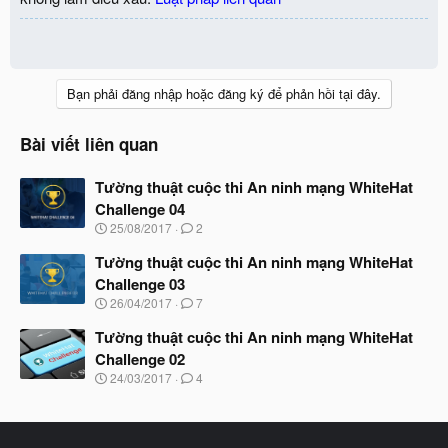
Bạn phải đăng nhập hoặc đăng ký để phản hồi tại đây.
Bài viết liên quan
Tường thuật cuộc thi An ninh mạng WhiteHat
Challenge 04
N
25/08/2017
2
g
à
Tường thuật cuộc thi An ninh mạng WhiteHat
y
Challenge 03
b
N
26/04/2017
7
ắ
g
t
à
Tường thuật cuộc thi An ninh mạng WhiteHat
đ
y
ầ
Challenge 02
b
u
N
24/03/2017
4
ắ
g
t
à
đ
y
ầ
b
u