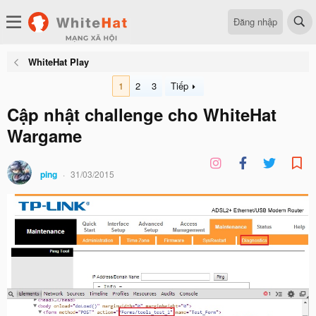
Đăng nhập
WhiteHat Play
1
2
3
Tiếp
Cập nhật challenge cho WhiteHat
Wargame
ping
31/03/2015