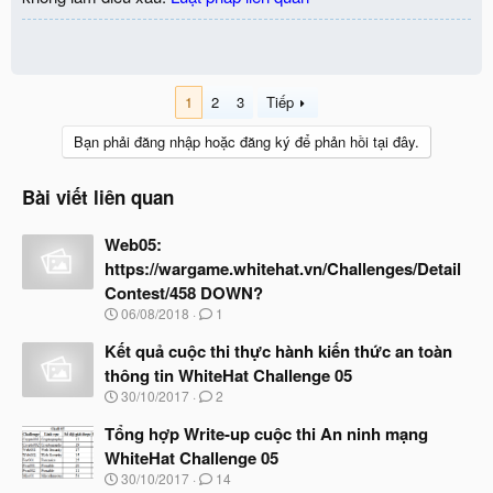
1
2
3
Tiếp
Bạn phải đăng nhập hoặc đăng ký để phản hồi tại đây.
Bài viết liên quan
Web05:
https://wargame.whitehat.vn/Challenges/Detail
Contest/458 DOWN?
N
06/08/2018
1
g
à
Kết quả cuộc thi thực hành kiến thức an toàn
y
thông tin WhiteHat Challenge 05
b
N
30/10/2017
2
ắ
g
t
à
Tổng hợp Write-up cuộc thi An ninh mạng
đ
y
ầ
WhiteHat Challenge 05
b
u
N
30/10/2017
14
ắ