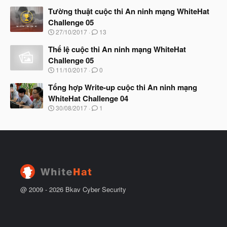
g
t
à
Tường thuật cuộc thi An ninh mạng WhiteHat
đ
y
ầ
Challenge 05
b
u
N
27/10/2017
13
ắ
g
t
à
Thể lệ cuộc thi An ninh mạng WhiteHat
đ
y
ầ
Challenge 05
b
u
N
11/10/2017
0
ắ
g
t
à
Tổng hợp Write-up cuộc thi An ninh mạng
đ
y
ầ
WhiteHat Challenge 04
b
u
N
30/08/2017
1
ắ
g
t
à
đ
y
ầ
b
u
ắ
t
đ
ầ
u
@ 2009 -
2026
Bkav Cyber Security