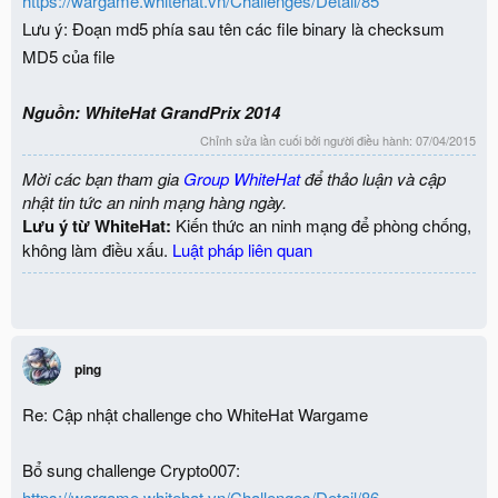
https://wargame.whitehat.vn/Challenges/Detail/85
Lưu ý: Đoạn md5 phía sau tên các file binary là checksum
MD5 của file
Nguồn: WhiteHat GrandPrix 2014
Chỉnh sửa lần cuối bởi người điều hành:
07/04/2015
Mời các bạn tham gia
Group WhiteHat
để thảo luận và cập
nhật tin tức an ninh mạng hàng ngày.
Lưu ý từ WhiteHat:
Kiến thức an ninh mạng để phòng chống,
không làm điều xấu.
Luật pháp liên quan
ping
Re: Cập nhật challenge cho WhiteHat Wargame
Bổ sung challenge Crypto007:
https://wargame.whitehat.vn/Challenges/Detail/86