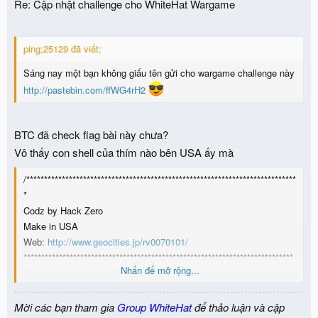
Re: Cập nhật challenge cho WhiteHat Wargame
ping;25129 đã viết:
Sáng nay một bạn không giấu tên gửi cho wargame challenge này
http://pastebin.com/ffWG4rH2
BTC đã check flag bài này chưa?
Vô thấy con shell của thím nào bên USA ấy mà
/****************************************************************************
*
Codz by Hack Zero
Make in USA
Web:
http://www.geocities.jp/rv0070101/
****************************************************************************
Nhấn để mở rộng...
*/
Mời các bạn tham gia
Group WhiteHat
để thảo luận và cập