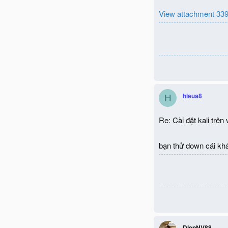
View attachment 33
hieua8
H
Re: Cài đặt kali trên
bạn thử down cái khác
DiepNV88