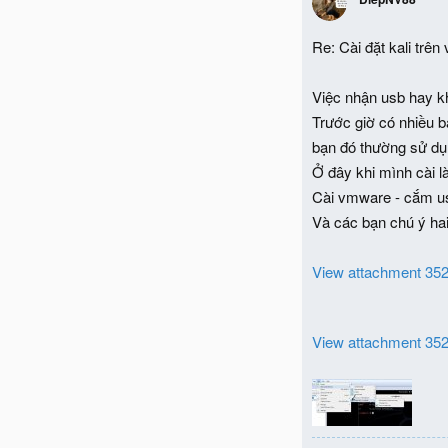
Re: Cài đặt kali trên
Việc nhận usb hay k
Trước giờ có nhiều b
bạn đó thường sử dụ
Ở đây khi mình cài l
Cài vmware - cắm us
Và các bạn chú ý hai
View attachment 35
View attachment 35