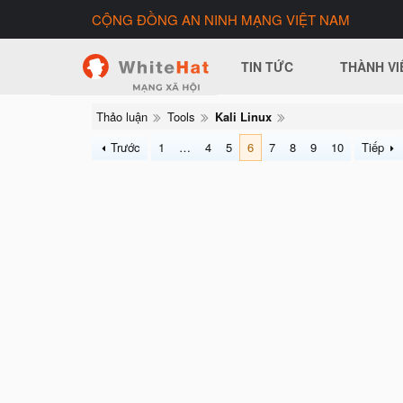
CỘNG ĐỒNG AN NINH MẠNG VIỆT NAM
TIN TỨC
THÀNH VI
Thảo luận
Tools
Kali Linux
Trước
1
…
4
5
6
7
8
9
10
Tiếp