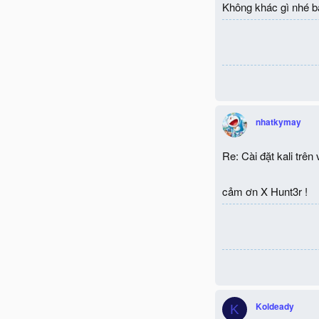
Không khác gì nhé bạ
nhatkymay
Re: Cài đặt kali trên
cảm ơn X Hunt3r !
Koldeady
K