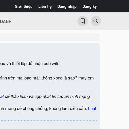
Giới thiệu
Liên hệ
Đăng nhập
Đăng ký
 DANH
ox và thiết lập để nhận usb wifi.
á trình trên mà load mãi không xong là sao? may em
at
để thảo luận và cập nhật tin tức an ninh mạng
inh mạng để phòng chống, không làm điều xấu.
Luật