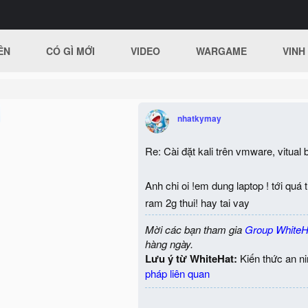
ÊN
CÓ GÌ MỚI
VIDEO
WARGAME
VINH
nhatkymay
Re: Cài đặt kali trên vmware, vitual b
Anh chi oi !em dung laptop ! tới qu
ram 2g thui! hay tai vay
Mời các bạn tham gia
Group WhiteH
hàng ngày.
Lưu ý từ WhiteHat:
Kiến thức an n
pháp liên quan