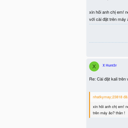
xin hỏi anh chị em! n
với cài đặt trên máy 
X Hunt3r
X
Re: Cài đặt kali trên
nhatkymay;23818 đã 
xin hỏi anh chị em! n
trên máy ảo? thần !