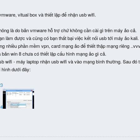
 vmware, vitual box và thiết lập để nhận usb wifi.
hông là do bản vmware hỗ trợ chứ không cần cài gì trên máy ảo cả.
ạn làm được và cũng có bạn thất bại việc kết nối usb tới máy ảo kali
ng nhiều phần mềm vpn, card mạng ảo để thiết thập mạng riêng ..vv
à bản win 8 chưa có thiết lập cấu hình mạng ảo gì cả.
b wifi - máy laptop nhận usb wifi và vào mạng bình thường. Sau đó 
 hình dưới đây:
23
24