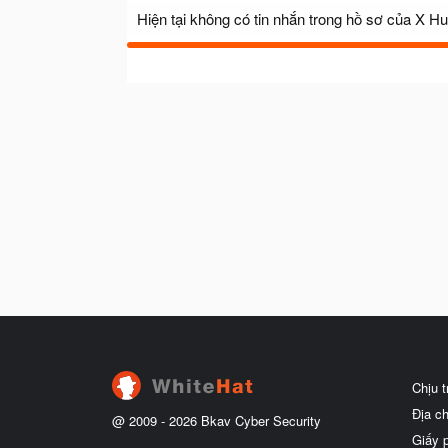
Hiện tại không có tin nhắn trong hồ sơ của X Hu
Chịu 
Địa c
@ 2009 -
2026
Bkav Cyber Security
Giấy 