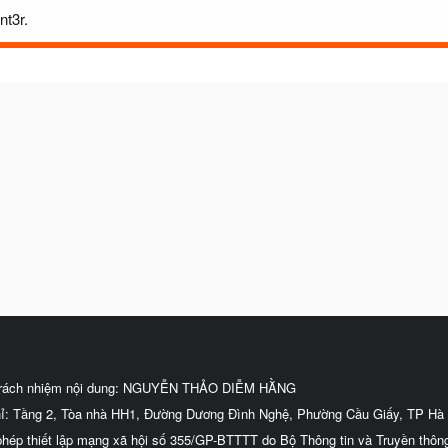
nt3r.
trách nhiệm nội dung: NGUYỄN THẢO DIỄM HẰNG
hỉ: Tầng 2, Tòa nhà HH1, Đường Dương Đình Nghệ, Phường Cầu Giấy, TP Hà 
phép thiết lập mạng xã hội số 355/GP-BTTTT do Bộ Thông tin và Truyền thôn