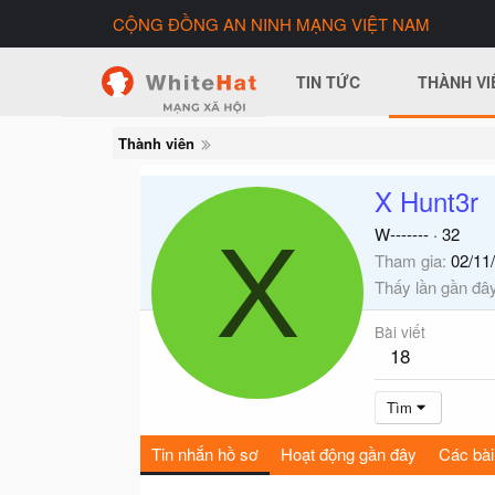
CỘNG ĐỒNG AN NINH MẠNG VIỆT NAM
TIN TỨC
THÀNH VI
Thành viên
X Hunt3r
X
W-------
·
32
Tham gia
02/11
Thấy lần gần đâ
Bài viết
18
Tìm
Tin nhắn hồ sơ
Hoạt động gần đây
Các bài