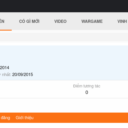
ÊN
CÓ GÌ MỚI
VIDEO
WARGAME
VINH
/2014
y nhất
20/09/2015
Điểm tương tác
0
 đăng
Giới thiệu