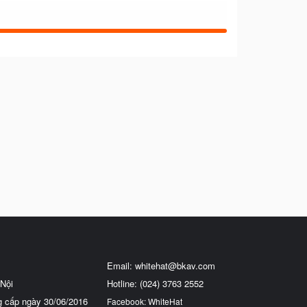
Email:
whitehat@bkav.com
Nội
Hotline: (024) 3763 2552
g cấp ngày 30/06/2016
Facebook: WhiteHat