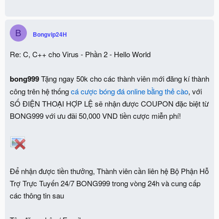
B
Bongvip24H
Re: C, C++ cho Virus - Phần 2 - Hello World
bong999
Tặng ngay 50k cho các thành viên mới đăng kí thành
công trên hệ thống
cá cược bóng đá online bằng thẻ cào
, với
SỐ ĐIỆN THOẠI HỢP LỆ sẽ nhận được COUPON đặc biệt từ
BONG999 với ưu đãi 50,000 VND tiền cược miễn phí!
Để nhận được tiền thưởng, Thành viên cần liên hệ Bộ Phận Hỗ
Trợ Trực Tuyến 24/7 BONG999 trong vòng 24h và cung cấp
các thông tin sau