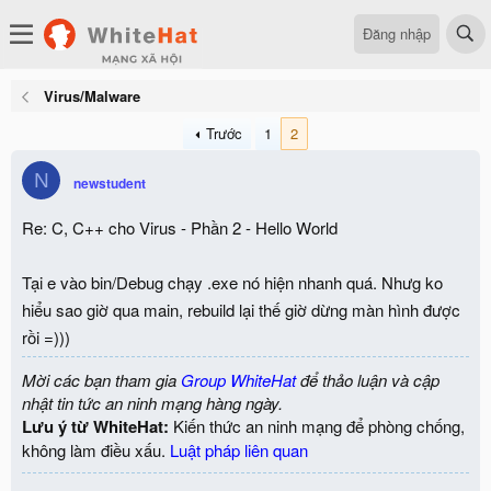
Đăng nhập
Virus/Malware
Trước
1
2
N
newstudent
Re: C, C++ cho Virus - Phần 2 - Hello World
Tại e vào bin/Debug chạy .exe nó hiện nhanh quá. Nhưg ko
hiểu sao giờ qua main, rebuild lại thế giờ dừng màn hình được
rồi =)))
Mời các bạn tham gia
Group WhiteHat
để thảo luận và cập
nhật tin tức an ninh mạng hàng ngày.
Lưu ý từ WhiteHat:
Kiến thức an ninh mạng để phòng chống,
không làm điều xấu.
Luật pháp liên quan