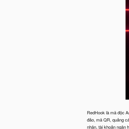
RedHook là mã độc And
đảo, mã QR, quảng cáo
nhân, tài khoản ngân 