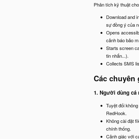
Phân tích kỹ thuật cho
Download and in
sự đồng ý của n
Opens accessibi
cảnh báo bảo mật
Starts screen c
tin nhắn...).
Collects SMS li
Các chuyên 
1. Người dùng cá 
Tuyệt đối không
RedHook.
Không cài đặt f
chính thống.
Cảnh giác với c