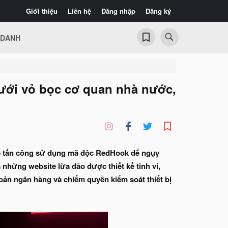
Giới thiệu
Liên hệ
Đăng nhập
Đăng ký
 DANH
ưới vỏ bọc cơ quan nhà nước,
 kẻ tấn công sử dụng mã độc RedHook để ngụy
 những website lừa đảo được thiết kế tinh vi,
ản ngân hàng và chiếm quyền kiểm soát thiết bị