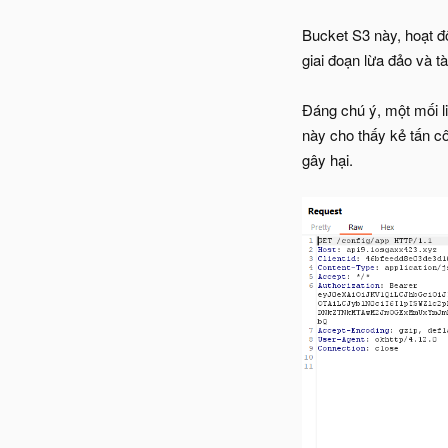
Bucket S3 này, hoạt đ
giai đoạn lừa đảo và t
Đáng chú ý, một mối l
này cho thấy kẻ tấn c
gây hại.