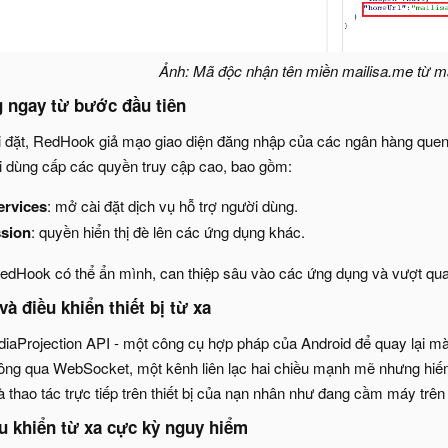
Ảnh: Mã độc nhận tên miền mailisa.me từ m
 ngay từ bước đầu tiên
 đặt, RedHook giả mạo giao diện đăng nhập của các ngân hàng quen t
i dùng cấp các quyền truy cập cao, bao gồm:
ervices
: mở cài đặt dịch vụ hỗ trợ người dùng.
ssion
: quyền hiển thị đè lên các ứng dụng khác.
dHook có thể ẩn mình, can thiệp sâu vào các ứng dụng và vượt qua 
 và điều khiển thiết bị từ xa
Projection API - một công cụ hợp pháp của Android để quay lại màn 
hông qua WebSocket, một kênh liên lạc hai chiều mạnh mẽ nhưng hiế
à thao tác trực tiếp trên thiết bị của nạn nhân như đang cầm máy trên 
ều khiển từ xa cực kỳ nguy hiểm