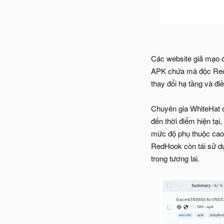
Các website giả mạo đư
APK chứa mã độc RedH
thay đổi hạ tầng và đi
Chuyên gia WhiteHat đ
đến thời điểm hiện tạ
mức độ phụ thuộc cao và
RedHook còn tái sử d
trong tương lai.