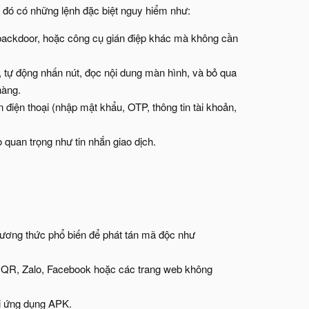
g đó có những lệnh đặc biệt nguy hiểm như:
 backdoor, hoặc công cụ gián điệp khác mà không cần
, tự động nhấn nút, đọc nội dung màn hình, và bỏ qua
hàng.
điện thoại (nhập mật khẩu, OTP, thông tin tài khoản,
quan trọng như tin nhắn giao dịch.
hương thức phổ biến để phát tán mã độc như
ã QR, Zalo, Facebook hoặc các trang web không
ải ứng dụng APK.