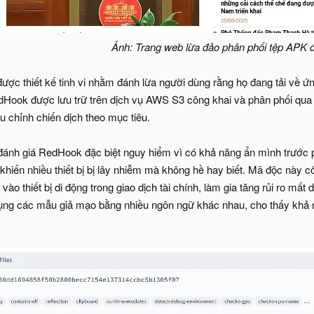
Ảnh: Trang web lừa đảo phân phối tệp APK đ
ợc thiết kế tinh vi nhằm đánh lừa người dùng rằng họ đang tải về ứng
ook được lưu trữ trên dịch vụ AWS S3 công khai và phân phối qua 
ều chỉnh chiến dịch theo mục tiêu.
ánh giá RedHook đặc biệt nguy hiểm vì có khả năng ẩn mình trước phần
i, khiến nhiều thiết bị bị lây nhiễm mà không hề hay biết. Mã độc nà
o thiết bị di động trong giao dịch tài chính, làm gia tăng rủi ro mất d
ụng các mẫu giả mạo bằng nhiều ngôn ngữ khác nhau, cho thấy khả 