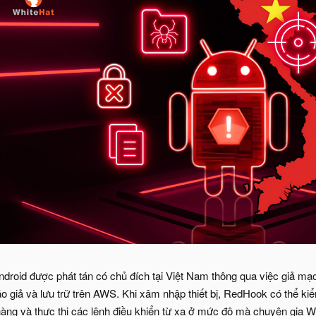
roid được phát tán có chủ đích tại Việt Nam thông qua việc giả mạ
 giả và lưu trữ trên AWS. Khi xâm nhập thiết bị, RedHook có thể kiể
hàng và thực thi các lệnh điều khiển từ xa ở mức độ mà chuyên gia W