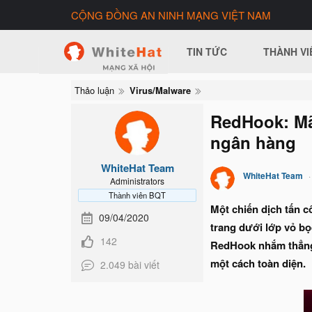
CỘNG ĐỒNG AN NINH MẠNG VIỆT NAM
TIN TỨC
THÀNH VI
Thảo luận
Virus/Malware
RedHook: Mã
ngân hàng
WhiteHat Team
WhiteHat Team
Administrators
Thành viên BQT
Một chiến dịch tấn 
09/04/2020
trang dưới lớp vỏ bọ
142
RedHook nhắm thẳng 
một cách toàn diện.
2.049 bài viết