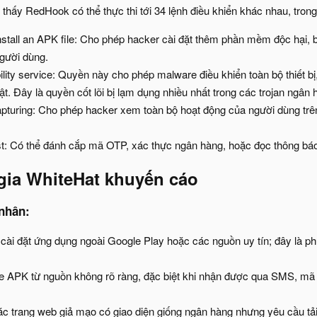
 thấy RedHook có thể thực thi tới 34 lệnh điều khiển khác nhau, tron
stall an APK file: Cho phép hacker cài đặt thêm phần mềm độc hại,
gười dùng.
lity service: Quyền này cho phép malware điều khiển toàn bộ thiết bị
. Đây là quyền cốt lõi bị lạm dụng nhiều nhất trong các trojan ngân 
apturing: Cho phép hacker xem toàn bộ hoạt động của người dùng trên 
st: Có thể đánh cắp mã OTP, xác thực ngân hàng, hoặc đọc thông báo 
gia WhiteHat khuyến cáo​
nhân:​
 cài đặt ứng dụng ngoài Google Play hoặc các nguồn uy tín; đây là p
ile APK từ nguồn không rõ ràng, đặc biệt khi nhận được qua SMS, m
ác trang web giả mạo có giao diện giống ngân hàng nhưng yêu cầu t