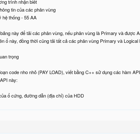
ng trình nhận biết
 thông tin của các phân vùng
ý hệ thống - 55 AA
ảng này để tải các phân vùng, nếu phân vùng là Primary và được Acti
ên ổ này, đồng thời cũng tải tất cả các phân vùng Primary và Logical 
uan trọng
n code nho nhỏ (PAY LOAD), viết bằng C++ sử dụng các hàm API có 
API này:
của ổ cứng, đường dẫn (địa chỉ) của HDD