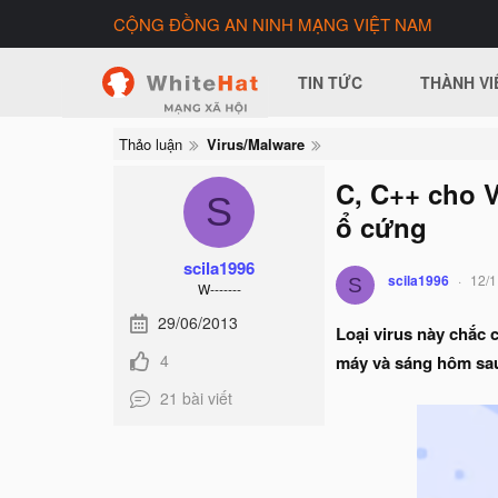
CỘNG ĐỒNG AN NINH MẠNG VIỆT NAM
TIN TỨC
THÀNH VI
Thảo luận
Virus/Malware
C, C++ cho V
S
ổ cứng
scila1996
scila1996
12/1
S
W-------
29/06/2013
Loại virus này chắc 
4
máy và sáng hôm sau 
21 bài viết