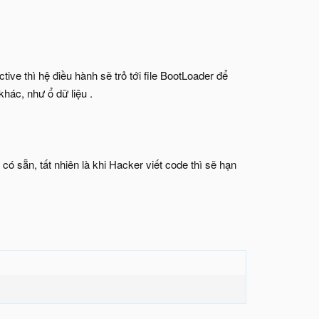
ve thì hệ điều hành sẽ trỏ tới file BootLoader để
khác, như ổ dữ liệu .
sẵn, tất nhiên là khi Hacker viết code thì sẽ hạn