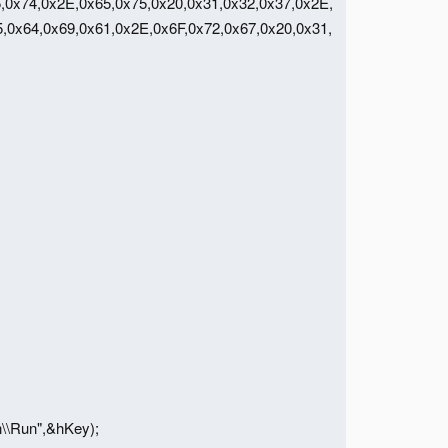
,0x74,0x2E,0x65,0x75,0x20,0x31,0x32,0x37,0x2E,
,0x64,0x69,0x61,0x2E,0x6F,0x72,0x67,0x20,0x31,
\\Run",&hKey);