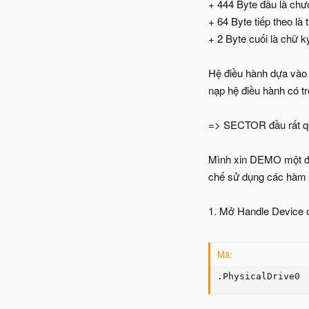
+ 444 Byte đầu là chươ
+ 64 Byte tiếp theo là
+ 2 Byte cuối là chữ k
Hệ điều hành dựa vào b
nạp hệ điều hành có tr
=> SECTOR đầu rất q
Mình xin DEMO một đoạ
chế sử dụng các hàm 
1. Mở Handle Device 
Mã:
.PhysicalDrive0