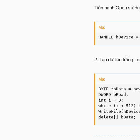
Tiến hành Open sử dụn
Mã:
HANDLE hDevice =
2. Tạo dữ liệu trắng ,
Mã:
BYTE *bData = ne
DWORD bRead;

int i = 0;

while (i < 512) 
WriteFile(hDevic
delete[] bData;