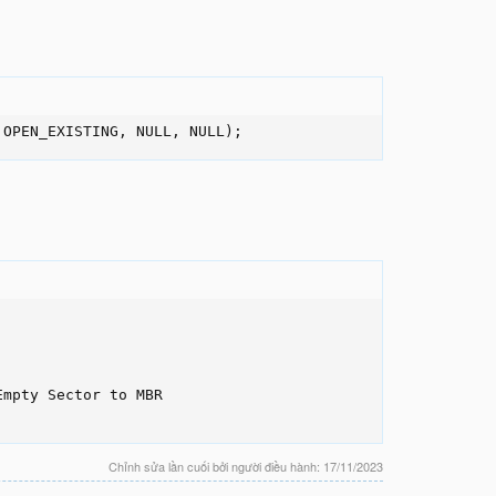
 OPEN_EXISTING, NULL, NULL);
mpty Sector to MBR

Chỉnh sửa lần cuối bởi người điều hành:
17/11/2023