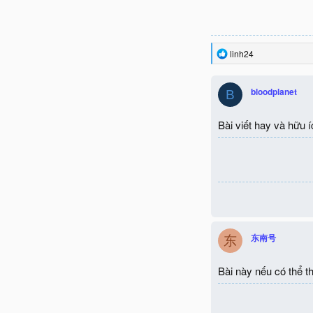
R
linh24
e
a
c
bloodplanet
B
t
i
o
Bài viết hay và hữu í
n
s
:
东南号
东
Bài này nếu có thể 