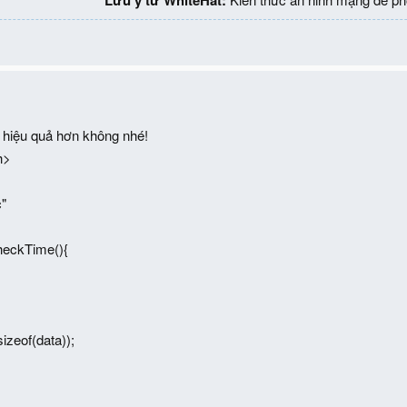
hiệu quả hơn không nhé!
h>
c"
ckTime(){
zeof(data));