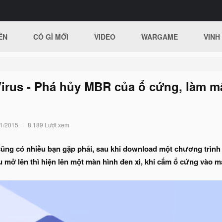
ÊN
CÓ GÌ MỚI
VIDEO
WARGAME
VINH
irus - Phá hủy MBR của ổ cứng, làm mấ
1/2015
8.189 Lượt xem
cũng có nhiều bạn gặp phải, sau khi download một chương trình l
mở lên thì hiện lên một màn hình đen xì, khi cắm ổ cứng vào má