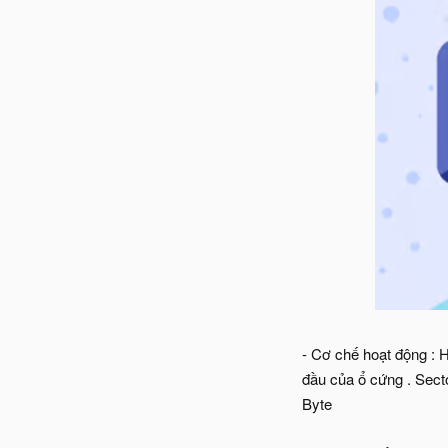
- Cơ chế hoạt động : 
đầu của ổ cứng . Sect
Byte