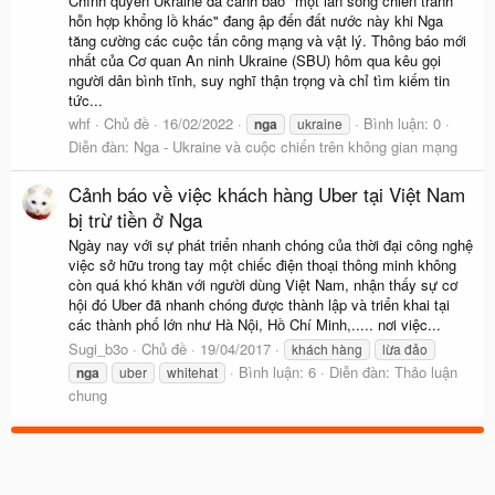
Chính quyền Ukraine đã cảnh báo "một làn sóng chiến tranh
hỗn hợp khổng lồ khác" đang ập đến đất nước này khi Nga
tăng cường các cuộc tấn công mạng và vật lý. Thông báo mới
nhất của Cơ quan An ninh Ukraine (SBU) hôm qua kêu gọi
người dân bình tĩnh, suy nghĩ thận trọng và chỉ tìm kiếm tin
tức...
whf
Chủ đề
16/02/2022
Bình luận: 0
nga
ukraine
Diễn đàn:
Nga - Ukraine và cuộc chiến trên không gian mạng
Cảnh báo về việc khách hàng Uber tại Việt Nam
bị trừ tiền ở Nga
Ngày nay với sự phát triển nhanh chóng của thời đại công nghệ
việc sở hữu trong tay một chiếc điện thoại thông minh không
còn quá khó khăn với người dùng Việt Nam, nhận thấy sự cơ
hội đó Uber đã nhanh chóng được thành lập và triển khai tại
các thành phố lớn như Hà Nội, Hồ Chí Minh,..... nơi việc...
Sugi_b3o
Chủ đề
19/04/2017
khách hàng
lừa đảo
Bình luận: 6
Diễn đàn:
Thảo luận
nga
uber
whitehat
chung