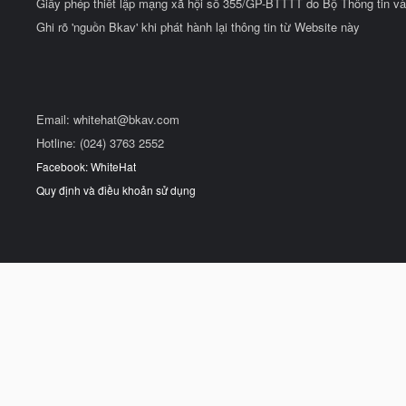
Giấy phép thiết lập mạng xã hội số 355/GP-BTTTT do Bộ Thông tin và
Ghi rõ 'nguồn Bkav' khi phát hành lại thông tin từ Website này
Email:
whitehat@bkav.com
Hotline: (024) 3763 2552
Facebook: WhiteHat
Quy định và điều khoản sử dụng