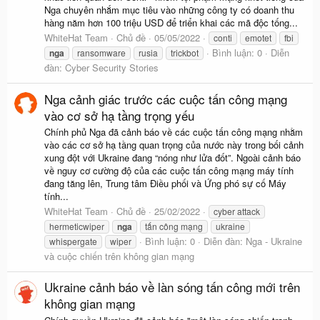
Nga chuyên nhắm mục tiêu vào những công ty có doanh thu
hàng năm hơn 100 triệu USD để triển khai các mã độc tống...
WhiteHat Team
Chủ đề
05/05/2022
conti
emotet
fbi
Bình luận: 0
Diễn
nga
ransomware
rusia
trickbot
đàn:
Cyber Security Stories
Nga cảnh giác trước các cuộc tấn công mạng
vào cơ sở hạ tầng trọng yếu
Chính phủ Nga đã cảnh báo về các cuộc tấn công mạng nhằm
vào các cơ sở hạ tầng quan trọng của nước này trong bối cảnh
xung đột với Ukraine đang “nóng như lửa đốt”. Ngoài cảnh báo
về nguy cơ cường độ của các cuộc tấn công mạng máy tính
đang tăng lên, Trung tâm Điều phối và Ứng phó sự cố Máy
tính...
WhiteHat Team
Chủ đề
25/02/2022
cyber attack
hermeticwiper
nga
tấn công mạng
ukraine
Bình luận: 0
Diễn đàn:
Nga - Ukraine
whispergate
wiper
và cuộc chiến trên không gian mạng
Ukraine cảnh báo về làn sóng tấn công mới trên
không gian mạng