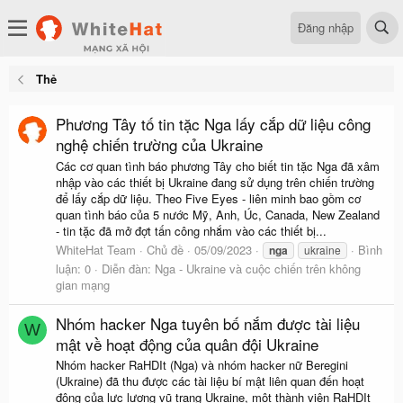
Đăng nhập
Thẻ
Phương Tây tố tin tặc Nga lấy cắp dữ liệu công
nghệ chiến trường của Ukraine
Các cơ quan tình báo phương Tây cho biết tin tặc Nga đã xâm
nhập vào các thiết bị Ukraine đang sử dụng trên chiến trường
để lấy cắp dữ liệu. Theo Five Eyes - liên minh bao gồm cơ
quan tình báo của 5 nước Mỹ, Anh, Úc, Canada, New Zealand
- tin tặc đã mở đợt tấn công nhắm vào các thiết bị...
WhiteHat Team
Chủ đề
05/09/2023
Bình
nga
ukraine
luận: 0
Diễn đàn:
Nga - Ukraine và cuộc chiến trên không
gian mạng
Nhóm hacker Nga tuyên bố nắm được tài liệu
W
mật về hoạt động của quân đội Ukraine
Nhóm hacker RaHDIt (Nga) và nhóm hacker nữ Beregini
(Ukraine) đã thu được các tài liệu bí mật liên quan đến hoạt
động của lực lượng vũ trang Ukraine, một thành viên RaHDIt