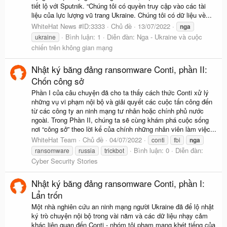
tiết lộ với Sputnik. “Chúng tôi có quyền truy cập vào các tài
liệu của lực lượng vũ trang Ukraine. Chúng tôi có dữ liệu về...
WhiteHat News #ID:3333
Chủ đề
13/07/2022
nga
Bình luận: 1
Diễn đàn:
Nga - Ukraine và cuộc
ukraine
chiến trên không gian mạng
Nhật ký băng đảng ransomware Conti, phần II:
Chốn công sở
Phần I của câu chuyện đã cho ta thấy cách thức Conti xử lý
những vụ vi phạm nội bộ và giải quyết các cuộc tấn công đến
từ các công ty an ninh mạng tư nhân hoặc chính phủ nước
ngoài. Trong Phần II, chúng ta sẽ cùng khám phá cuộc sống
nơi “công sở” theo lời kể của chính những nhân viên làm việc...
WhiteHat Team
Chủ đề
04/07/2022
conti
fbi
nga
Bình luận: 0
Diễn đàn:
ransomware
russia
trickbot
Cyber Security Stories
Nhật ký băng đảng ransomware Conti, phần I:
Lẩn trốn
Một nhà nghiên cứu an ninh mạng người Ukraine đã để lộ nhật
ký trò chuyện nội bộ trong vài năm và các dữ liệu nhạy cảm
khác liên quan đến Conti - nhóm tội phạm mạng khét tiếng của