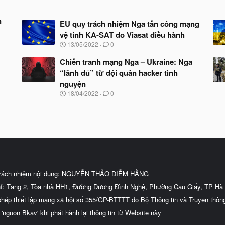
n
EU quy trách nhiệm Nga tấn công mạng
vệ tinh KA-SAT do Viasat điều hành
N
13/05/2022
0
g
à
Chiến tranh mạng Nga – Ukraine: Nga
y
“lãnh đủ” từ đội quân hacker tình
b
nguyện
ắ
t
N
18/04/2022
0
đ
g
ầ
à
u
y
b
ắ
t
đ
ầ
u
trách nhiệm nội dung: NGUYỄN THẢO DIỄM HẰNG
hỉ: Tầng 2, Tòa nhà HH1, Đường Dương Đình Nghệ, Phường Cầu Giấy, TP Hà 
phép thiết lập mạng xã hội số 355/GP-BTTTT do Bộ Thông tin và Truyền thôn
 'nguồn Bkav' khi phát hành lại thông tin từ Website này