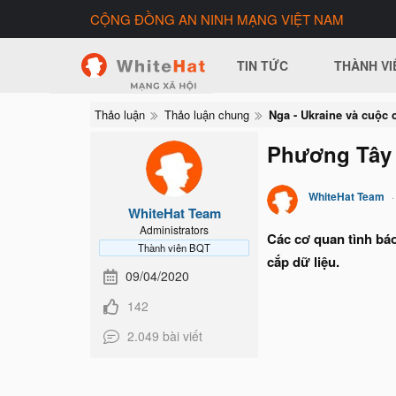
CỘNG ĐỒNG AN NINH MẠNG VIỆT NAM
TIN TỨC
THÀNH VI
Thảo luận
Thảo luận chung
Phương Tây t
WhiteHat Team
WhiteHat Team
Administrators
Các cơ quan tình báo
Thành viên BQT
cắp dữ liệu.
09/04/2020
142
2.049 bài viết