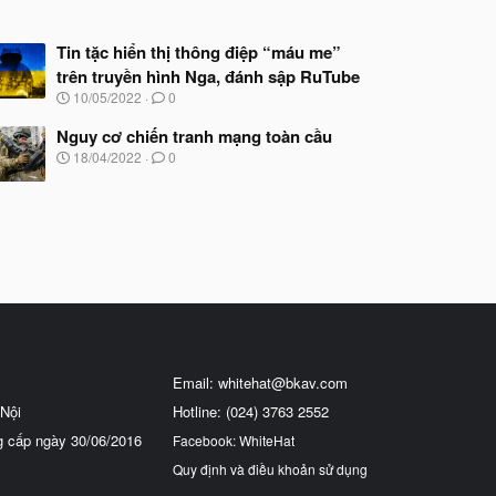
Tin tặc hiển thị thông điệp “máu me”
trên truyền hình Nga, đánh sập RuTube
N
10/05/2022
0
g
à
Nguy cơ chiến tranh mạng toàn cầu
y
N
18/04/2022
0
b
g
ắ
à
t
y
đ
b
ầ
ắ
u
t
đ
ầ
u
Email:
whitehat@bkav.com
Nội
Hotline: (024) 3763 2552
g cấp ngày 30/06/2016
Facebook: WhiteHat
Quy định và điều khoản sử dụng