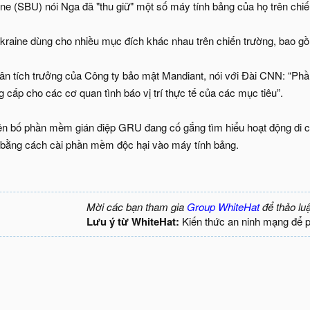
ne (SBU) nói Nga đã "thu giữ" một số máy tính bảng của họ trên chi
raine dùng cho nhiều mục đích khác nhau trên chiến trường, bao gồ
ân tích trưởng của Công ty bảo mật Mandiant, nói với Đài CNN: “Phần
g cấp cho các cơ quan tình báo vị trí thực tế của các mục tiêu”.
ên bố phần mềm gián điệp GRU đang cố gắng tìm hiểu hoạt động di 
 bằng cách cài phần mềm độc hại vào máy tính bảng.
Mời các bạn tham gia
Group WhiteHat
để thảo lu
Lưu ý từ WhiteHat:
Kiến thức an ninh mạng để 