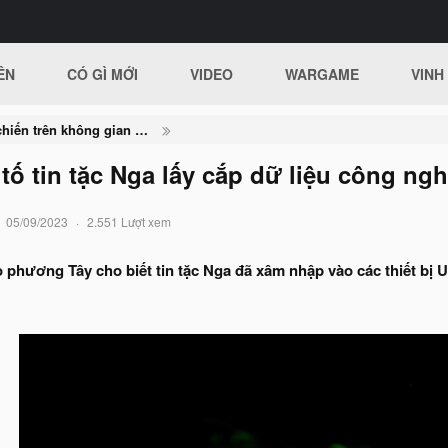
ÊN
CÓ GÌ MỚI
VIDEO
WARGAME
VINH
Nga - Ukraine và cuộc chiến trên không gian mạng
ố tin tặc Nga lấy cắp dữ liệu công ng
05/09/2023
2.551 Lượt xem
 phương Tây cho biết tin tặc Nga đã xâm nhập vào các thiết bị 