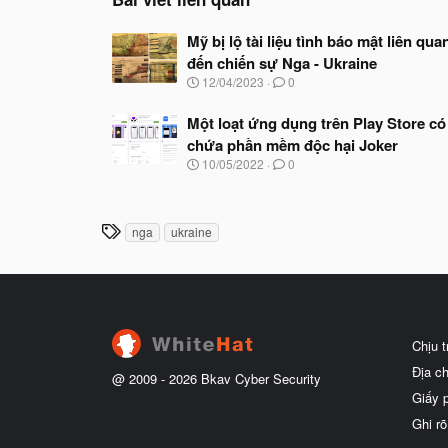
Mỹ bị lộ tài liệu tình báo mật liên qua
đến chiến sự Nga - Ukraine
N
12/04/2023
0
g
à
Một loạt ứng dụng trên Play Store có
y
chứa phần mềm độc hại Joker
b
ắ
N
10/05/2022
0
t
g
đ
à
ầ
y
u
b
T
nga
ukraine
ắ
h
t
ẻ
đ
ầ
u
Chịu 
Địa c
@ 2009 -
2026
Bkav Cyber Security
Giấy 
Ghi rõ