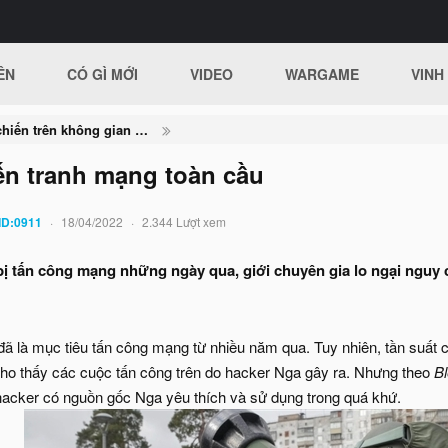
ÊN
CÓ GÌ MỚI
VIDEO
WARGAME
VINH
Nga - Ukraine và cuộc chiến trên không gian mạng
ến tranh mạng toàn cầu
ID:0911
18/04/2022
2.344 Lượt xem
 bị tấn công mạng những ngày qua, giới chuyên gia lo ngại nguy
 đã là mục tiêu tấn công mạng từ nhiều năm qua. Tuy nhiên, tần suất
ho thấy các cuộc tấn công trên do hacker Nga gây ra. Nhưng theo
B
acker có nguồn gốc Nga yêu thích và sử dụng trong quá khứ.