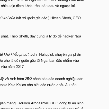
nhiều địa điểm khác trên toàn cầu và ngược lại.
ũ khí của bất cứ quốc gia nào",
Hitesh Sheth, CEO
 phạt. Theo Sheth, đây cũng là lý do để hacker Nga
tế khó khắc phục",
John Hultquist, chuyên gia phân
ợc cho là có nguồn gốc từ Nga, ban đầu nhắm vào
ầu vào năm 2017.
c Mỹ và Anh hôm 25/2 cảnh báo các doanh nghiệp cần
onia Kaja Kallas cho biết các nước châu Âu nên
 gian mạng. Reuven Aronashvili, CEO công ty an ninh
Chúng tôi đang chứng kiến sự gia tăng rất đáng kể về