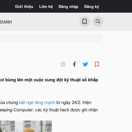
Giới thiệu
Liên hệ
Đăng nhập
Đăng ký
 DANH
 cơ bùng lên một cuộc xung đột kỹ thuật số khắp
 của chúng
bất ngờ tăng mạnh
từ ngày 24/2. Hiện
leeping Computer
, các kỹ thuật hack được ghi nhận