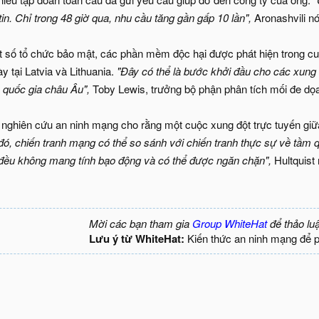
in. Chỉ trong 48 giờ qua, nhu cầu tăng gần gấp 10 lần",
Aronashvili nó
 số tổ chức bảo mật, các phần mềm độc hại được phát hiện trong cu
 tại Latvia và Lithuania.
"Đây có thể là bước khởi đầu cho các xung
c quốc gia châu Âu",
Toby Lewis, trưởng bộ phận phân tích mối đe dọa 
 nghiên cứu an ninh mạng cho rằng một cuộc xung đột trực tuyến g
ó, chiến tranh mạng có thể so sánh với chiến tranh thực sự về tầm q
đều không mang tính bạo động và có thể được ngăn chặn",
Hultquist 
Mời các bạn tham gia
Group WhiteHat
để thảo lu
Lưu ý từ WhiteHat:
Kiến thức an ninh mạng để 