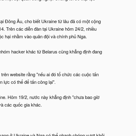
tại Đông Âu, cho biết Ukraine từ lâu đã có một cộng
 Trên các diễn đàn tại Ukraine hôm 24/2, nhiều
ộc hại nhằm vào quân đội và chính phủ Nga.
nhóm hacker khác từ Belarus cũng khẳng định đang
trên website rằng "nếu ai đó tổ chức các cuộc tấn
lực có thể để tấn công lại".
ine. Hôm 19/2, nước này khẳng định "chưa bao giờ
và các quốc gia khác.
 mạng ở Ukraine và Nga có thể nhanh chóng vượt khỏi