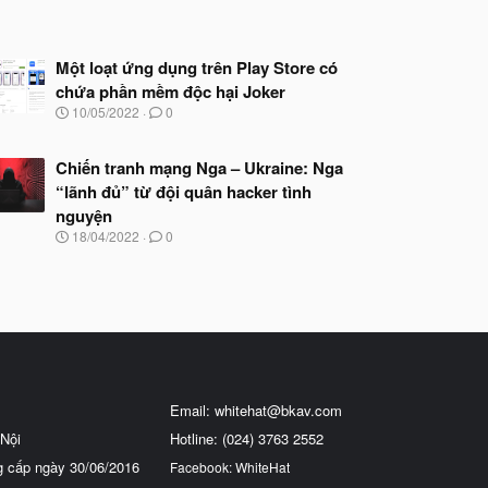
Một loạt ứng dụng trên Play Store có
chứa phần mềm độc hại Joker
N
10/05/2022
0
g
à
y
Chiến tranh mạng Nga – Ukraine: Nga
b
“lãnh đủ” từ đội quân hacker tình
ắ
nguyện
t
đ
N
18/04/2022
0
ầ
g
u
à
y
b
ắ
t
đ
ầ
u
Email:
whitehat@bkav.com
Nội
Hotline: (024) 3763 2552
g cấp ngày 30/06/2016
Facebook: WhiteHat