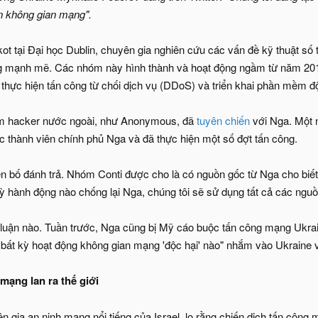
ận không gian mạng".
t tại Đại học Dublin, chuyên gia nghiên cứu các vấn đề kỹ thuật số 
g mạnh mẽ. Các nhóm này hình thành và hoạt động ngầm từ năm 2014.
thực hiện tấn công từ chối dịch vụ (DDoS) và triển khai phần mềm đ
óm hacker nước ngoài, như Anonymous, đã
tuyên chiến
với Nga. Một 
 thành viên chính phủ Nga và đã thực hiện một số đợt tấn công.
 bố đánh trả. Nhóm Conti được cho là có nguồn gốc từ Nga cho biết 
 hành động nào chống lại Nga, chúng tôi sẽ sử dụng tất cả các nguồn 
luận nào. Tuần trước, Nga cũng bị Mỹ cáo buộc tấn công mạng Ukra
 bất kỳ hoạt động không gian mạng 'độc hại' nào" nhắm vào Ukraine 
mạng lan ra thế giới
 gia an ninh mạng nổi tiếng của Israel, lo rằng chiến dịch tấn công