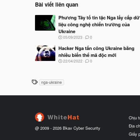
Bài viết liên quan
Phương Tây tố tin tặc Nga lấy cắp dữ
liệu công nghệ chiến trường của
Ukraine
N
05/09/2023
0
g
à
Hacker Nga tấn công Ukraine bằng
y
nhiều biến thể mã độc mới
b
N
22/04/2022
0
ắ
g
t
à
đ
y
ầ
b
T
u
nga-ukraine
ắ
h
t
ẻ
đ
ầ
u
Chịu 
Địa c
@ 2009 -
2026
Bkav Cyber Security
Giấy 