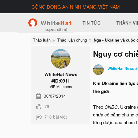
CỘNG ĐỒNG AN NINH MẠNG VIỆT NAM
TIN TỨC
THÀNH VI
Thảo luận
Thảo luận chung
Nguy cơ chi
WhiteHat News #
WhiteHat News
#ID:0911
Khi Ukraine liên tục
VIP Members
thế giới.
30/07/2014
79
Theo
CNBC
, Ukraine
chưa có bằng chứng c
710 bài viết
từng được các nhóm h