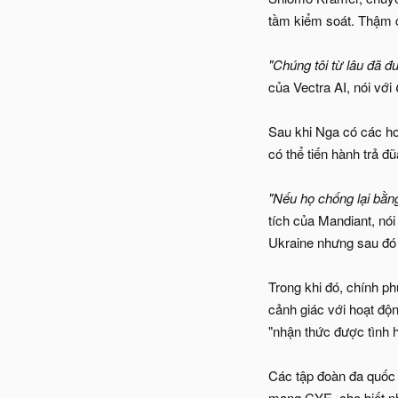
tầm kiểm soát. Thậm c
"Chúng tôi từ lâu đã đ
của Vectra AI, nói với
Sau khi Nga có các ho
có thể tiến hành trả đũ
"Nếu họ chống lại bằn
tích của Mandiant, nói
Ukraine nhưng sau đó l
Trong khi đó, chính p
cảnh giác với hoạt độ
"nhận thức được tình 
Các tập đoàn đa quốc 
mạng CYE, cho biết nh