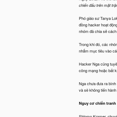
chiến đấu trên mặt tr
Phó giáo sư Tanya Loko
đồng hacker hoạt độn
nhóm đã chia sẻ cách 
Trong khi đó, các nh
nhắm mục tiêu vào các
Hacker Nga cũng tuyên
công mạng hoặc bất kỳ
Nga chưa đưa ra bình 
và sẽ không tiến hành
Nguy cơ chiến tranh 
Shlomo Kramer, chuyên