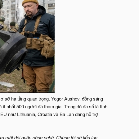
ơ sở hạ tầng quan trọng. Yegor Aushev, đồng sáng
 ít nhất 500 người đã tham gia. Trong đó đa số là tình
 EU như Lithuania, Croatia và Ba Lan đang hỗ trợ
ra một đội quân công nghệ. Chúng tôi sẽ tiếp tục