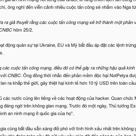
hí, ông nghĩ đến viễn cảnh nhiều cuộc tấn công sẽ nhắm vào Nga từ 
ưa ra giả thuyết rằng các cuộc tấn công mạng sẽ trở thành một phần v
CNBC
hôm 25/2.
ạt động quân sự tại Ukraine, EU và Mỹ bắt đầu áp đặt các lệnh trừng
a.
g các cuộc tấn công mạng, điều đó có thể gây ra những hậu quả kinh 
 với
CNBC
. Ông đồng thời nhắc đến phần mềm độc hại NotPetya đư
an ra khắp thế giới, gây thiệt hại kinh tế hơn 10 tỷ USD trên toàn c
hủ các nước cũng lên tiếng về các hoạt động của hacker. Quan chứ
ng đáng ngờ trên không gian mạng. Trước đó một ngày, Thủ tướng Est
hình an ninh mạng ở quốc gia của họ".
gia cũng bắt đầu sẵn sàng đối phó với tình hình xấu nhất trên không
iều tập đoàn toàn cầu đã gửi yêu cầu giúp đỡ đến công ty của ông.
"