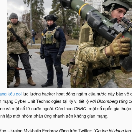
ang kêu gọi
lực lượng hacker hoạt động ngầm của nước này bảo vệ c
h mạng Cyber Unit Technologies tại Kyiv, tiết lộ với
Bloomberg
rằng có
ne và một số từ nước ngoài. Còn theo
CNBC
, một số quốc gia thuộc
ành lập một nhóm phản ứng nhanh trên không gian mạng.
ớng Ukraine Mykhailo Fedorov đăng trên Twitter:
"Chúng tôi đang tạo 