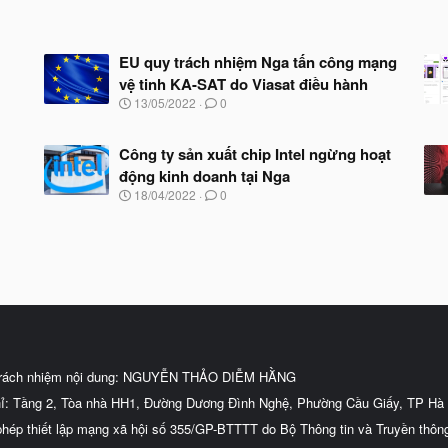
EU quy trách nhiệm Nga tấn công mạng
vệ tinh KA-SAT do Viasat điều hành
N
13/05/2022
0
g
à
y
Công ty sản xuất chip Intel ngừng hoạt
b
động kinh doanh tại Nga
ắ
N
18/04/2022
0
t
g
đ
à
ầ
y
u
b
ắ
t
đ
ầ
u
trách nhiệm nội dung: NGUYỄN THẢO DIỄM HẰNG
hỉ: Tầng 2, Tòa nhà HH1, Đường Dương Đình Nghệ, Phường Cầu Giấy, TP Hà 
phép thiết lập mạng xã hội số 355/GP-BTTTT do Bộ Thông tin và Truyền thôn