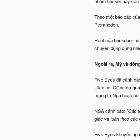
nhóm hacker này còn t
Theo một báo cáo của
Pteranodon.
Root của backdoor nằ
chuyên dụng cùng nhiều
Ngoài ra, Mỹ và đồng
Five Eyes đã cảnh báo
Ukraine. CCác cơ qua
mạng từ Nga hoặc có 
NSA cảnh báo:
"Các t
giác và tuân theo các
Five Eyes khuyến nghị