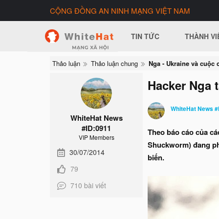
CỘNG ĐỒNG AN NINH MẠNG VIỆT NAM
TIN TỨC
THÀNH VI
Thảo luận
Thảo luận chung
Hacker Nga 
WhiteHat News #
WhiteHat News
#ID:0911
Theo báo cáo của cá
VIP Members
Shuckworm) đang phá
30/07/2014
biến.
79
710 bài viết