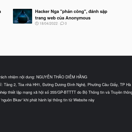
à
y
a
Hacker Nga "phản công", đánh sập
b
trang web của Anonymous
ắ
t
N
18/04/2022
0
đ
g
ầ
à
u
y
b
ắ
t
đ
ầ
u
trách nhiệm nội dung: NGUYỄN THẢO DIỄM HẰNG
hỉ: Tầng 2, Tòa nhà HH1, Đường Dương Đình Nghệ, Phường Cầu Giấy, TP Hà 
phép thiết lập mạng xã hội số 355/GP-BTTTT do Bộ Thông tin và Truyền thôn
 'nguồn Bkav' khi phát hành lại thông tin từ Website này