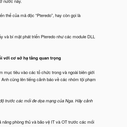
 ở nước này.
 thể của mã độc “Pteredo”, hay còn gọi là
 và bí mật phát triển Pteredo như các module DLL
i với cơ sở hạ tầng quan trọng
mục tiêu vào các tổ chức trong và ngoài biên giới
Anh cũng lên tiếng cảnh báo về các nhóm tội phạm
ao độ trước các mối đe dọa mạng của Nga. Hãy cảnh
ả năng phòng thủ và bảo vệ IT và OT trước các mối