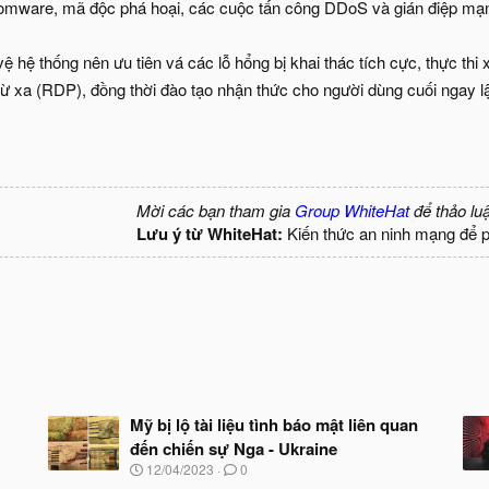
omware, mã độc phá hoại, các cuộc tấn công DDoS và gián điệp mạ
vệ hệ thống nên ưu tiên vá các lỗ hổng bị khai thác tích cực, thực thi
từ xa (RDP), đồng thời đào tạo nhận thức cho người dùng cuối ngay lậ
Mời các bạn tham gia
Group WhiteHat
để thảo lu
Lưu ý từ WhiteHat:
Kiến thức an ninh mạng để 
Mỹ bị lộ tài liệu tình báo mật liên quan
đến chiến sự Nga - Ukraine
N
12/04/2023
0
g