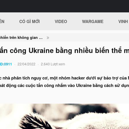
ÊN
CÓ GÌ MỚI
VIDEO
WARGAME
VINH
Nga - Ukraine và cuộc chiến trên không gian mạng
tấn công Ukraine bằng nhiều biến thể 
ID:0911
22/04/2022
2.640 Lượt xem
c nhà phân tích nguy cơ, một nhóm hacker dưới sự bảo trợ của
t động các cuộc tấn công nhắm vào Ukraine bằng cách sử dụn