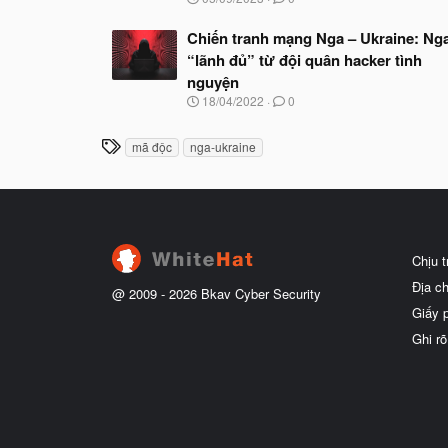
g
à
Chiến tranh mạng Nga – Ukraine: Ng
y
“lãnh đủ” từ đội quân hacker tình
b
ắ
nguyện
t
N
18/04/2022
0
đ
g
ầ
à
u
T
mã độc
nga-ukraine
y
h
b
ắ
ẻ
t
đ
ầ
u
Chịu 
Địa c
@ 2009 -
2026
Bkav Cyber Security
Giấy 
Ghi rõ