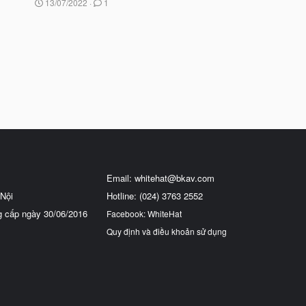
N
13/07/2022
1
g
à
y
b
ắ
t
đ
ầ
u
Email:
whitehat@bkav.com
Nội
Hotline: (024) 3763 2552
g cấp ngày 30/06/2016
Facebook: WhiteHat
Quy định và điều khoản sử dụng