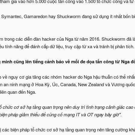
ham gia vào hơn 5.000 cuộc tấn công vào 1.500 tổ chức công và tư
 Symantec, Gamaredon hay Shuckworm đang sử dụng ít nhất bốn biến
m trong các diễn đàn hacker của Nga từ năm 2016. Shuckworm đã lấy
 tính năng để đánh cắp dữ liệu, truy cập từ xa và tránh bị phân tích.
 minh cũng lên tiếng cảnh báo về mối đe dọa tấn công từ Nga đố
 về nguy cơ gia tăng các nhóm hacker do Nga hậu thuẫn có thể nhắm 
n an ninh mạng ở Hoa Kỳ, Úc, Canada, New Zealand và Vương quốc 
liên quan đến Nga.
ổ chức cơ sở hạ tầng quan trọng nên duy trì tình trạng cảnh giác c
 biện pháp giảm thiểu để củng cố mạng IT và OT ngay bây giờ".
 các biện pháp tổ chức cơ sở hạ tầng quan trọng nên tăng cường kh