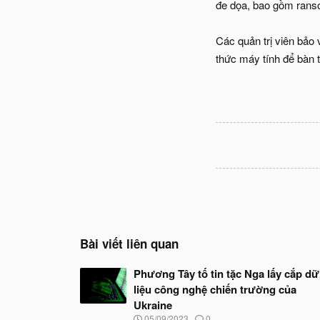
đe dọa, bao gồm rans
Các quản trị viên bảo 
thức máy tính để bàn 
Bài viết liên quan
Phương Tây tố tin tặc Nga lấy cắp dữ
liệu công nghệ chiến trường của
Ukraine
N
05/09/2023
0