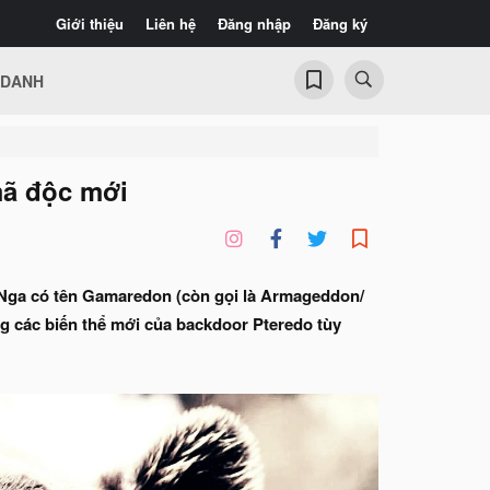
Giới thiệu
Liên hệ
Đăng nhập
Đăng ký
 DANH
mã độc mới
 Nga có tên Gamaredon (còn gọi là Armageddon/
g các biến thể mới của
backdoor
Pteredo tùy