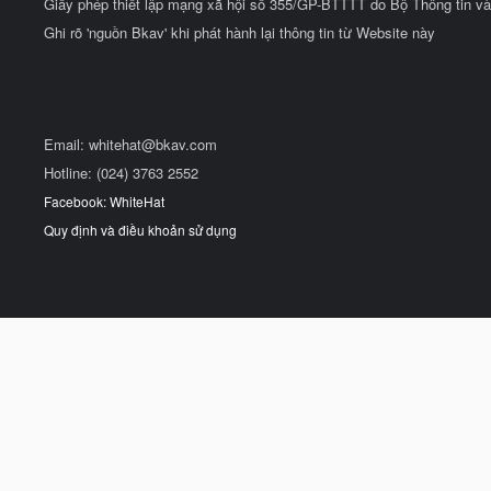
Giấy phép thiết lập mạng xã hội số 355/GP-BTTTT do Bộ Thông tin và
Ghi rõ 'nguồn Bkav' khi phát hành lại thông tin từ Website này
Email:
whitehat@bkav.com
Hotline: (024) 3763 2552
Facebook: WhiteHat
Quy định và điều khoản sử dụng