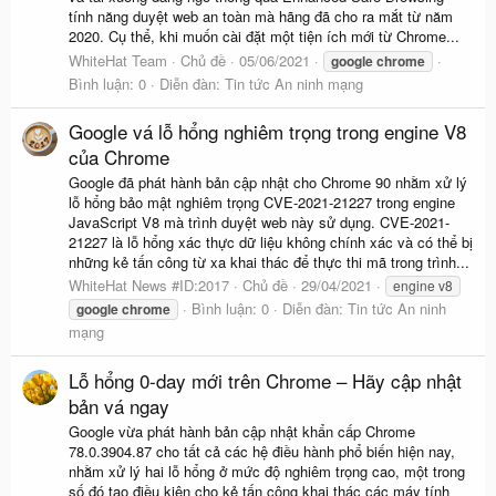
tính năng duyệt web an toàn mà hãng đã cho ra mắt từ năm
2020. Cụ thể, khi muốn cài đặt một tiện ích mới từ Chrome...
WhiteHat Team
Chủ đề
05/06/2021
google
chrome
Bình luận: 0
Diễn đàn:
Tin tức An ninh mạng
Google vá lỗ hổng nghiêm trọng trong engine V8
của Chrome
Google đã phát hành bản cập nhật cho Chrome 90 nhằm xử lý
lỗ hổng bảo mật nghiêm trọng CVE-2021-21227 trong engine
JavaScript V8 mà trình duyệt web này sử dụng. CVE-2021-
21227 là lỗ hổng xác thực dữ liệu không chính xác và có thể bị
những kẻ tấn công từ xa khai thác để thực thi mã trong trình...
WhiteHat News #ID:2017
Chủ đề
29/04/2021
engine v8
Bình luận: 0
Diễn đàn:
Tin tức An ninh
google
chrome
mạng
Lỗ hổng 0-day mới trên Chrome – Hãy cập nhật
bản vá ngay
Google vừa phát hành bản cập nhật khẩn cấp Chrome
78.0.3904.87 cho tất cả các hệ điều hành phổ biến hiện nay,
nhằm xử lý hai lỗ hổng ở mức độ nghiêm trọng cao, một trong
số đó tạo điều kiện cho kẻ tấn công khai thác các máy tính