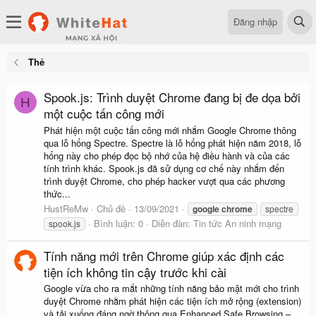
Đăng nhập
Thẻ
Spook.js: Trình duyệt Chrome đang bị đe dọa bởi
H
một cuộc tấn công mới
Phát hiện một cuộc tấn công mới nhắm Google Chrome thông
qua lỗ hổng Spectre. Spectre là lỗ hổng phát hiện năm 2018, lỗ
hổng này cho phép đọc bộ nhớ của hệ điều hành và của các
tính trình khác. Spook.js đã sử dụng cơ chế này nhắm đến
trình duyệt Chrome, cho phép hacker vượt qua các phương
thức...
HustReMw
Chủ đề
13/09/2021
google
chrome
spectre
Bình luận: 0
Diễn đàn:
Tin tức An ninh mạng
spook.js
Tính năng mới trên Chrome giúp xác định các
tiện ích không tin cậy trước khi cài
Google vừa cho ra mắt những tính năng bảo mật mới cho trình
duyệt Chrome nhằm phát hiện các tiện ích mở rộng (extension)
và tải xuống đáng ngờ thông qua Enhanced Safe Browsing –