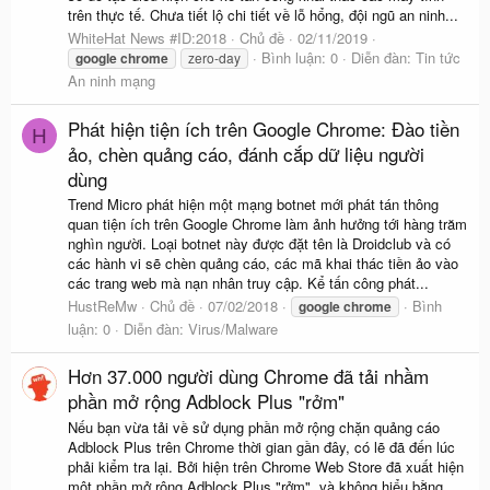
trên thực tế. Chưa tiết lộ chi tiết về lỗ hổng, đội ngũ an ninh...
WhiteHat News #ID:2018
Chủ đề
02/11/2019
Bình luận: 0
Diễn đàn:
Tin tức
google
chrome
zero-day
An ninh mạng
Phát hiện tiện ích trên Google Chrome: Đào tiền
H
ảo, chèn quảng cáo, đánh cắp dữ liệu người
dùng
Trend Micro phát hiện một mạng botnet mới phát tán thông
quan tiện ích trên Google Chrome làm ảnh hưởng tới hàng trăm
nghìn người. Loại botnet này được đặt tên là Droidclub và có
các hành vi sẽ chèn quảng cáo, các mã khai thác tiền ảo vào
các trang web mà nạn nhân truy cập. Kể tấn công phát...
HustReMw
Chủ đề
07/02/2018
Bình
google
chrome
luận: 0
Diễn đàn:
Virus/Malware
Hơn 37.000 người dùng Chrome đã tải nhầm
phần mở rộng Adblock Plus "rởm"
Nếu bạn vừa tải về sử dụng phần mở rộng chặn quảng cáo
Adblock Plus trên Chrome thời gian gần đây, có lẽ đã đến lúc
phải kiểm tra lại. Bởi hiện trên Chrome Web Store đã xuất hiện
một phần mở rộng Adblock Plus "rởm", và không hiểu bằng