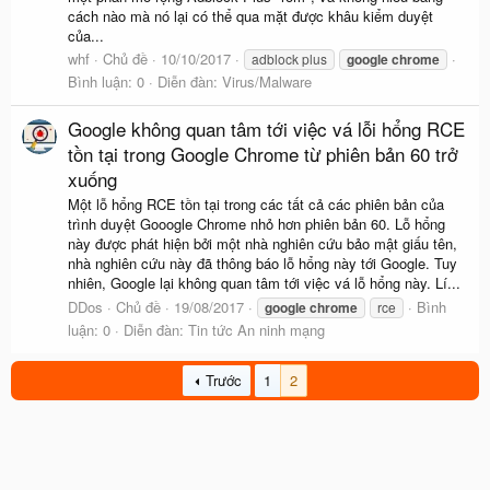
cách nào mà nó lại có thể qua mặt được khâu kiểm duyệt
của...
whf
Chủ đề
10/10/2017
adblock plus
google
chrome
Bình luận: 0
Diễn đàn:
Virus/Malware
Google không quan tâm tới việc vá lỗi hổng RCE
tồn tại trong Google Chrome từ phiên bản 60 trở
xuống
Một lỗ hổng RCE tồn tại trong các tất cả các phiên bản của
trình duyệt Gooogle Chrome nhỏ hơn phiên bản 60. Lỗ hổng
này được phát hiện bởi một nhà nghiên cứu bảo mật giấu tên,
nhà nghiên cứu này đã thông báo lỗ hổng này tới Google. Tuy
nhiên, Google lại không quan tâm tới việc vá lỗ hổng này. Lí...
DDos
Chủ đề
19/08/2017
Bình
google
chrome
rce
luận: 0
Diễn đàn:
Tin tức An ninh mạng
Trước
1
2