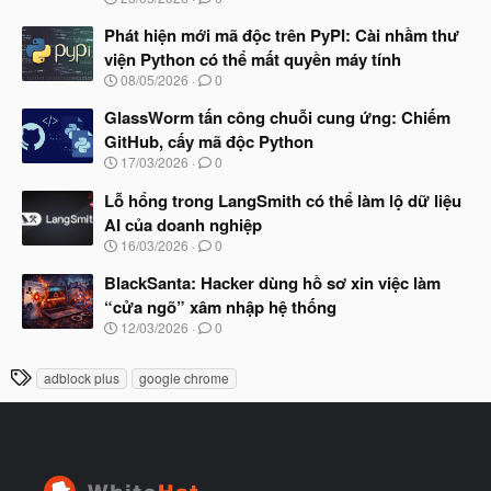
ắ
g
t
à
Phát hiện mới mã độc trên PyPI: Cài nhầm thư
đ
y
ầ
viện Python có thể mất quyền máy tính
b
u
N
08/05/2026
0
ắ
g
t
à
GlassWorm tấn công chuỗi cung ứng: Chiếm
đ
y
ầ
GitHub, cấy mã độc Python
b
u
N
17/03/2026
0
ắ
g
t
à
Lỗ hổng trong LangSmith có thể làm lộ dữ liệu
đ
y
ầ
AI của doanh nghiệp
b
u
N
16/03/2026
0
ắ
g
t
à
BlackSanta: Hacker dùng hồ sơ xin việc làm
đ
y
ầ
“cửa ngõ” xâm nhập hệ thống
b
u
N
12/03/2026
0
ắ
g
t
à
đ
T
adblock plus
google chrome
y
ầ
h
b
u
ắ
ẻ
t
đ
ầ
u