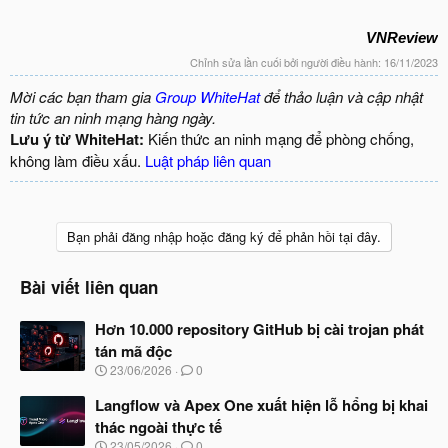
VNReview
Chỉnh sửa lần cuối bởi người điều hành:
16/11/2023
Mời các bạn tham gia
Group WhiteHat
để thảo luận và cập nhật
tin tức an ninh mạng hàng ngày.
Lưu ý từ WhiteHat:
Kiến thức an ninh mạng để phòng chống,
không làm điều xấu.
Luật pháp liên quan
Bạn phải đăng nhập hoặc đăng ký để phản hồi tại đây.
Bài viết liên quan
Hơn 10.000 repository GitHub bị cài trojan phát
tán mã độc
N
23/06/2026
0
g
à
Langflow và Apex One xuất hiện lỗ hổng bị khai
y
thác ngoài thực tế
b
N
23/05/2026
0