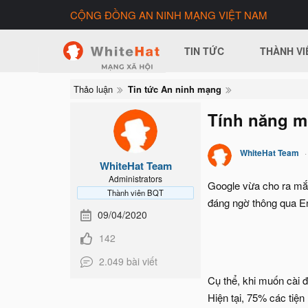
CỘNG ĐỒNG AN NINH MẠNG VIỆT NAM
TIN TỨC
THÀNH VI
Thảo luận
Tin tức An ninh mạng
Tính năng mớ
WhiteHat Team
WhiteHat Team
Administrators
Google vừa cho ra mắt
Thành viên BQT
đáng ngờ thông qua E
09/04/2020
142
2.049 bài viết
Cụ thể, khi muốn cài 
Hiện tại, 75% các tiện