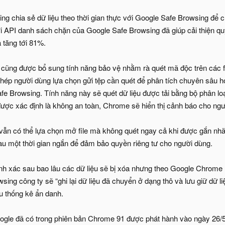
g chia sẻ dữ liệu theo thời gian thực với Google Safe Browsing để 
i API danh sách chặn của Google Safe Browsing đã giúp cải thiện quyề
a tăng tới 81%.
ũng được bổ sung tính năng bảo vệ nhằm rà quét mã độc trên các fil
hép người dùng lựa chọn gửi tệp cần quét để phân tích chuyên sâu hơ
fe Browsing. Tính năng này sẽ quét dữ liệu được tải bằng bộ phân loạ
 được xác định là không an toàn, Chrome sẽ hiển thị cảnh báo cho ng
vẫn có thể lựa chọn mở file mà không quét ngay cả khi được gắn nhãn
u một thời gian ngắn để đảm bảo quyền riêng tư cho người dùng.
h xác sau bao lâu các dữ liệu sẽ bị xóa nhưng theo Google Chrome 
sing công ty sẽ “ghi lại dữ liệu đã chuyển ở dạng thô và lưu giữ dữ li
ệu thống kê ẩn danh.
gle đã có trong phiên bản Chrome 91 được phát hành vào ngày 26/5.