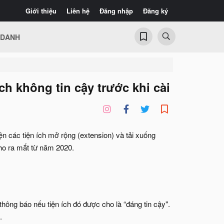
Giới thiệu
Liên hệ
Đăng nhập
Đăng ký
 DANH
ch không tin cậy trước khi cài
 các tiện ích mở rộng (extension) và tải xuống
ho ra mắt từ năm 2020.
ông báo nếu tiện ích đó được cho là “đáng tin cậy".
.