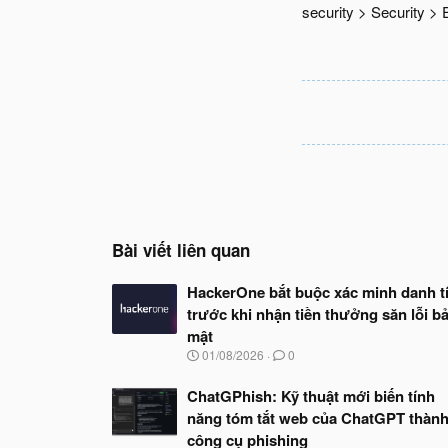
security > Security >
Bài viết liên quan
HackerOne bắt buộc xác minh danh t
trước khi nhận tiền thưởng săn lỗi b
mật
N
01/08/2026
0
g
à
ChatGPhish: Kỹ thuật mới biến tính
y
năng tóm tắt web của ChatGPT thàn
b
ắ
công cụ phishing