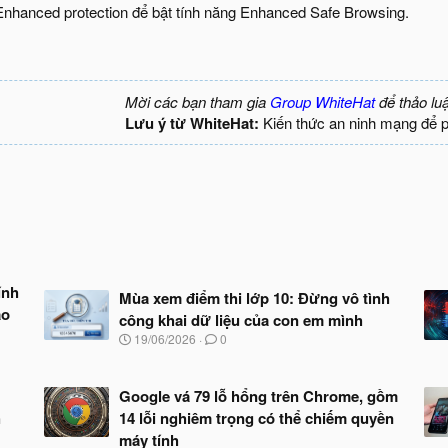
 Enhanced protection để bật tính năng Enhanced Safe Browsing.
Mời các bạn tham gia
Group WhiteHat
để thảo lu
Lưu ý từ WhiteHat:
Kiến thức an ninh mạng để 
ính
Mùa xem điểm thi lớp 10: Đừng vô tình
ảo
công khai dữ liệu của con em mình
N
19/06/2026
0
g
à
y
Google vá 79 lỗ hổng trên Chrome, gồm
b
h
14 lỗi nghiêm trọng có thể chiếm quyền
ắ
t
máy tính