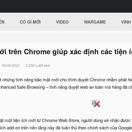
ÊN
CÓ GÌ MỚI
VIDEO
WARGAME
VINH
i trên Chrome giúp xác định các tiện í
05/06/2021
2.230 Lượt xem
 những tính năng bảo mật mới cho trình duyệt Chrome nhằm phát hiện
nhanced Safe Browsing – tính năng duyệt web an toàn mà hãng đã c
đặt một tiện ích mới từ Chrome Web Store, người dùng sẽ nhận được th
 ích add-on trên nền tảng này đã tuân thủ theo chính sách của Google