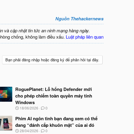
Nguồn Thehackernews
ận và cập nhật tin tức an ninh mạng hàng ngày.
phòng chống, không làm điều xấu.
Luật pháp liên quan
Bạn phải đăng nhập hoặc đăng ký để phản hồi tại đây.
RoguePlanet: Lỗ hổng Defender mới
cho phép chiếm toàn quyền máy tính
Windows
N
18/06/2026
0
g
à
Phim AI ngôn tình bạn đang xem có thể
y
đang “đánh cắp khuôn mặt” của ai đó
b
N
28/04/2026
0
ắ