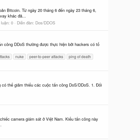
ản Bitcoin. Từ ngày 20 tháng 6 đến ngày 23 tháng 6,
ay khác đã...
 luận: 0
Diễn đàn:
Dos/DDOS
tấn công DDoS thường được thực hiện bởi hackers có tổ
ttacks
nuke
peer-to-peer attacks
ping of death
ng có thể giảm thiểu các cuộc tấn công DoS/DDoS. 1. Đối
 chiếc camera giám sát ở Việt Nam. Kiểu tấn công này
.