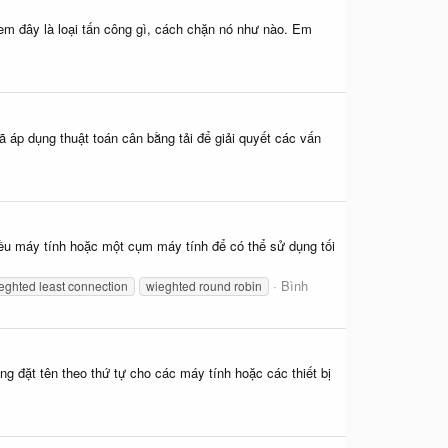
 em đây là loại tấn công gì, cách chặn nó như nào. Em
ã áp dụng thuật toán cân bằng tải để giải quyết các vấn
hiều máy tính hoặc một cụm máy tính để có thể sử dụng tối
Bình
eghted least connection
wieghted round robin
g đặt tên theo thứ tự cho các máy tính hoặc các thiết bị