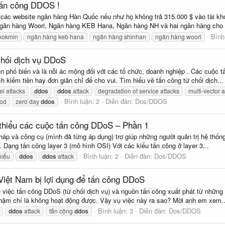
tấn công DDOS !
ác website ngân hàng Hàn Quốc nếu như họ không trả 315.000 $ vào tài kho
ân hàng Woori, Ngân hàng KEB Hana, Ngân hàng NH và hai ngân hàng cho v
Bình
ookmin
ngân hàng keb hana
ngân hàng shinhan
ngân hàng woori
chối dịch vụ DDoS
n phổ biến và là nỗi ác mộng đối với các tổ chức, doanh nghiệp . Các cuộc 
iếm tiền hay đơn giản chỉ để cho vui. Tìm hiểu về tấn công từ chối dịch...
el attacks
ddos
ddos
attack
degradation of service attacks
multi-vector a
Bình luận: 2
Diễn đàn:
Dos/DDOS
ood
zero day
ddos
 thiểu các cuộc tấn công DDoS – Phần 1
pháp và công cụ (mình đã từng áp dụng) trợ giúp những người quản trị hệ thố
. Dạng tấn công layer 3 (mô hình OSI) Với các kiểu tấn công ở layer 3...
Bình luận: 2
Diễn đàn:
Dos/DDOS
hiểu
ddos
ddos
attack
 Việt Nam bị lợi dụng để tấn công DDoS
 việc tấn công DDoS (từ chối dịch vụ) và nguồn tấn công xuất phát từ những
và thậm chí là không hoạt động được. Vậy vụ việc này ra sao? Mời anh em xem..
Bình luận: 3
Diễn đàn:
Dos/DDOS
ddos
attack
tấn công
ddos