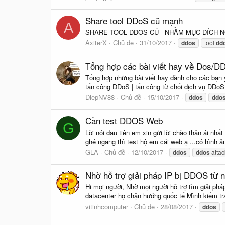
Share tool DDoS cũ mạnh
A
SHARE TOOL DDOS CŨ - NHẰM MỤC ĐÍCH NGHIÊ
AxiterX
Chủ đề
31/10/2017
ddos
tool
dd
Tổng hợp các bài viết hay về Dos/
Tổng hợp những bài viết hay dành cho các bạ
tấn công DDoS | tấn công từ chối dịch vụ DDoS
DiepNV88
Chủ đề
15/10/2017
ddos
ddo
Cần test DDOS Web
G
Lời nói đầu tiên em xin gửi lời chào thân ái nh
ghé ngang thì test hộ em cái web ạ ...có hình ả
GLA
Chủ đề
12/10/2017
ddos
ddos
attac
Nhờ hỗ trợ giải pháp IP bị DDOS từ 
Hi mọi người, Nhờ mọi người hỗ trợ tìm giải phá
datacenter họ chặn hướng quốc tế Mình kiểm tra 
vitinhcomputer
Chủ đề
28/08/2017
ddos