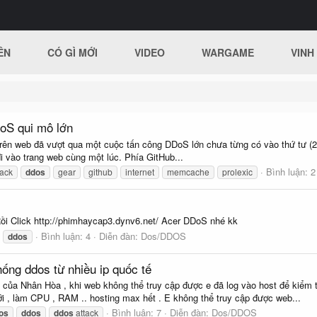
ÊN
CÓ GÌ MỚI
VIDEO
WARGAME
VINH
DDoS qui mô lớn
 trên web đã vượt qua một cuộc tấn công DDoS lớn chưa từng có vào thứ tư (2
đi vào trang web cùng một lúc. Phía GitHub...
Bình luận: 2
tack
ddos
gear
github
internet
memcache
prolexic
i Click http://phimhaycap3.dynv6.net/ Acer DDoS nhé kk
Bình luận: 4
Diễn đàn:
Dos/DDOS
ddos
hống ddos từ nhiều ip quốc tế
) của Nhân Hòa , khi web không thể truy cập được e đã log vào host để kiểm 
iới , làm CPU , RAM .. hosting max hết . E không thể truy cập được web...
Bình luận: 7
Diễn đàn:
Dos/DDOS
os
ddos
ddos
attack