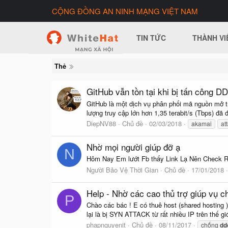
CỘNG ĐỒNG AN NINH MẠNG VIỆT NAM
TIN TỨC
THÀNH VI
Thẻ
GitHub vẫn tồn tại khi bị tấn công 
GitHub là một dịch vụ phân phối mã nguồn mở
lượng truy cập lớn hơn 1,35 terabit/s (Tbps) đã 
DiepNV88
Chủ đề
02/03/2018
akamai
at
Nhờ mọi người giúp đỡ ạ
N
Hôm Nay Em lướt Fb thấy Link Lạ Nên Check Rồ
Người Bảo Vệ Thời Gian
Chủ đề
17/01/2018
Help - Nhờ các cao thủ trợ giúp vụ c
P
Chào các bác ! E có thuê host (shared hosting 
lại là bị SYN ATTACK từ rất nhiều IP trên thế g
phapnguyenit
Chủ đề
08/11/2017
chống
dd