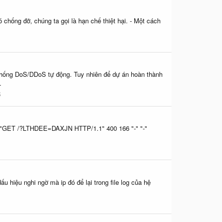
chống đỡ, chúng ta gọi là hạn chế thiệt hại. - Một cách
n chống DoS/DDoS tự động. Tuy nhiên để dự án hoàn thành
.
S
700] "GET /?LTHDEE=DAXJN HTTP/1.1" 400 166 "-" "-"
u hiệu nghi ngờ mà ip đó để lại trong file log của hệ