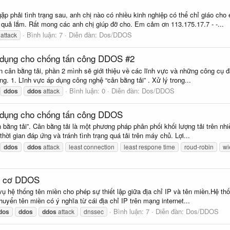
p phải tình trạng sau, anh chị nào có nhiều kinh nghiệp có thể chỉ giáo cho
uả lắm. Rất mong các anh chị giúp đỡ cho. Em cảm ơn 113.175.17.7 - -...
Bình luận: 7
Diễn đàn:
Dos/DDOS
attack
p dụng cho chống tấn công DDOS #2
n cân bằng tải, phần 2 mình sẽ giới thiệu về các lĩnh vực và những công cụ đ
ng. 1. Lĩnh vực áp dụng công nghệ “cân bằng tải” . Xử lý trong...
Bình luận: 0
Diễn đàn:
Dos/DDOS
ddos
ddos
attack
p dụng cho chống tấn công DDOS
n bằng tải”. Cân bằng tải là một phương pháp phân phối khối lượng tải trên n
hời gian đáp ứng và tránh tình trạng quá tải trên máy chủ. Lợi...
ddos
ddos
attack
least connection
least respone time
roud-robin
wi
uy cơ DDOS
 hệ thống tên miền cho phép sự thiết lập giữa địa chỉ IP và tên miền.Hệ thốn
huyển tên miền có ý nghĩa từ cái địa chỉ IP trên mạng internet...
Bình luận: 7
Diễn đàn:
Dos/DDOS
dos
ddos
ddos
attack
dnssec