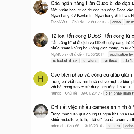
Các ngân hàng Hàn Quốc bị đe dọa 
Một nhóm hacker đã đe dọa tấn công Ddos vào c
Ngân hàng KB Kookmin, Ngân hàng Shinhan, Ng
DiepNV88
Chủ đề
29/06/2017
ddos
kb k
12 loại tấn công DDoS | tấn công từ 
Tấn công từ chối dịch vụ DDoS ngày càng trở lê
chức nhằm khủng bố không gian mạng, mục đích k
NgMSon
Chủ đề
13/05/2017
application lev
reflected attack
slowloris
syn flood
udp fl
Các biện pháp và công cụ giúp giảm
H
Trong bài viết này mình sẽ nói về một số biện 
với hệ thống server sử dụng nền tảng Linux. 1.1
hungp
Chủ đề
09/01/2017
biện pháp giảm t
Chi tiết việc nhiều camera an ninh ở
Trong mấy tuần qua chúng ta nghe khá nhiều về
khiến website bị tê liệt, tải dữ liệu rất chậm 
adamdj
Chủ đề
13/10/2016
camera
ddos