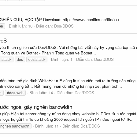
N CỨU, HỌC TẬP Download: https://www.anonfiles.cc/file/xxx
Bình luận: 10
Diễn đàn:
Dos/DDOS
os
DDoS
n yêu thích nghiên cứu Dos/DDoS. Với những bài viết này hy vọng các bạn se
 Tổng quan về Botnet - Phần 1 Tổng quan về Botnet...
Bình luận: 1
Diễn đàn:
Dos/DDOS
s
attack
dos
dos attack
ất đến toàn thể gia đình WhiteHat ạ E cũng là sinh viên mới ra trường nên cũn
nh video càng tốt .. Rất mong nhận đc những lời nhận xét phân tích...
Bình luận: 14
Diễn đàn:
Dos/DDOS
k
ddos
web
nước ngoài gây nghẽn bandwidth
p giúp Hiện tại server công ty mình đang chạy website bị DDos từ nước ngoài g
logs họ gửi thì 1s có khoảng 2000 request từ nguồn IP nước ngoài tới IP...
Bình luận: 11
Diễn đàn:
Dos/DDOS
nghẽn bandwidth