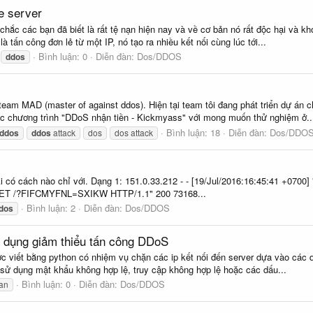
e server
 các bạn đã biết là rất tệ nạn hiện nay và về cơ bản nó rất độc hại và khó 
à tấn công đơn lẻ từ một IP, nó tạo ra nhiều kết nối cùng lúc tới...
Bình luận: 0
Diễn đàn:
Dos/DDOS
ddos
à team MAD (master of against ddos). Hiện tại team tôi đang phát triển dự á
hức chương trình "DDoS nhận tiền - Kickmyass" với mong muốn thử nghiệm ở..
Bình luận: 18
Diễn đàn:
Dos/DDO
ddos
ddos
attack
dos
dos attack
 Ai có cách nào chỉ với. Dạng 1: 151.0.33.212 - - [19/Jul/2016:16:45:41 +0
] "GET /?FIFCMYFNL=SXIKW HTTP/1.1" 200 73168...
Bình luận: 2
Diễn đàn:
Dos/DDOS
dos
ng dụng giảm thiểu tấn công DDoS
ợc viết bằng python có nhiệm vụ chặn các ip kết nối đến server dựa vào các dấ
 sử dụng mật khẩu không hợp lệ, truy cập không hợp lệ hoặc các dấu...
Bình luận: 0
Diễn đàn:
Dos/DDOS
ban