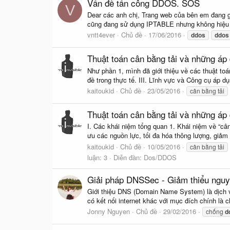
Vấn đề tấn công DDOS. SOS
V
Dear các anh chị, Trang web của bên em đang gặ
cũng đang sử dụng IPTABLE nhưng không hiệu q
vntt4ever
Chủ đề
17/06/2016
ddos
ddos
Thuật toán cân bằng tải và những á
Như phần 1, mình đã giới thiệu về các thuật toá
đề trong thực tế. III. Lĩnh vực và Công cụ áp dụ
kaitoukid
Chủ đề
23/05/2016
cân bằng tải
Thuật toán cân bằng tải và những á
I. Các khái niệm tổng quan 1. Khái niệm về “câ
ưu các nguồn lực, tối đa hóa thông lượng, giảm t
kaitoukid
Chủ đề
10/05/2016
cân bằng tải
luận: 3
Diễn đàn:
Dos/DDOS
Giải pháp DNSSec - Giảm thiểu ng
Giới thiệu DNS (Domain Name System) là dịch vụ
có kết nối internet khác với mục đích chính là c
Jonny Nguyen
Chủ đề
29/02/2016
chống
d