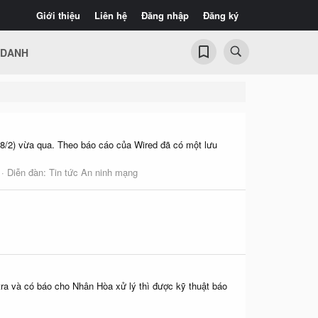
Giới thiệu
Liên hệ
Đăng nhập
Đăng ký
 DANH
8/2) vừa qua. Theo báo cáo của Wired đã có một lưu
Diễn đàn:
Tin tức An ninh mạng
tra và có báo cho Nhân Hòa xử lý thì được kỹ thuật báo