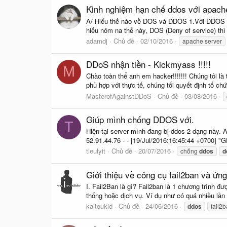
Kinh nghiệm hạn chế ddos với apach
A/ Hiểu thế nào về DOS và DDOS 1.Với DDOS chắc
hiểu nôm na thế này, DOS (Deny of service) thì l
adamdj
Chủ đề
02/10/2016
apache server
DDoS nhận tiền - Kickmyass !!!!!
M
Chào toàn thể anh em hacker!!!!!!! Chúng tôi l
phù hợp với thực tế, chúng tối quyết định tổ c
MasterofAgainstDDoS
Chủ đề
03/08/2016
Giúp mình chống DDOS với.
T
Hiện tại server mình đang bị ddos 2 dạng này.
52.91.44.76 - - [19/Jul/2016:16:45:44 +0700
tieulyit
Chủ đề
20/07/2016
chống
ddos
d
Giới thiệu về công cụ fail2ban và ứ
I. Fail2Ban là gì? Fail2ban là 1 chương trình đư
thống hoặc dịch vụ. Ví dụ như có quá nhiều lần
kaitoukid
Chủ đề
24/06/2016
ddos
fail2