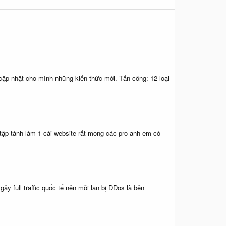
̃ cập nhật cho mình những kiến thức mới. Tấn công: 12 loại
g tập tành làm 1 cái website rất mong các pro anh em có
ây full traffic quốc tế nên mỗi lần bị DDos là bên