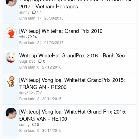
2017 - Vietnam Heritages
sunny
17
Bình luận
17
20/08/2018
[Writeup] WhiteHat Grand Prix 2016
whf
24
Bình luận
24
01/03/2017
Writeup WhiteHat GrandPrix 2016 - Bánh Xèo
Sugi_b3o
0
Bình luận
0
27/12/2016
[Writeup] Vòng loại WhiteHat GrandPrix 2015:
TRÀNG AN - RE200
firey522
3
Bình luận
3
30/11/2015
[Writeup] Vòng loại WhiteHat Grand Prix 2015:
ĐỒNG VĂN - RE100
sunny
0
Bình luận
0
30/11/2015