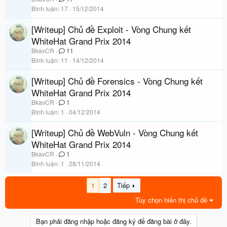
Bình luận
17
15/12/2014
[Writeup] Chủ đề Exploit - Vòng Chung kết
WhiteHat Grand Prix 2014
BkavCR
11
Bình luận
11
14/12/2014
[Writeup] Chủ đề Forensics - Vòng Chung kết
WhiteHat Grand Prix 2014
BkavCR
1
Bình luận
1
04/12/2014
[Writeup] Chủ đề WebVuln - Vòng Chung kết
WhiteHat Grand Prix 2014
BkavCR
1
Bình luận
1
28/11/2014
1
2
Tiếp
Tùy chọn hiển thị chủ đề
Bạn phải đăng nhập hoặc đăng ký để đăng bài ở đây.