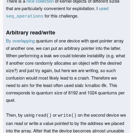
There is a
nice collection
of kernel objects of different sizes
that are particularly convenient for exploitation. I
used
for this challenge.
seq_operations
Arbitrary read/write
By overlapping
quantum of one device with qset pointer array
of another one, we can put an arbitrary pointer into the latter.
When performing a leak we could tolerate instability (e.g. what
if another core randomly allocates an object with the desired
size?) and just try again, but here we are writing, so such
confusion would most likely lead to a crash. Therefore we
need to aim for the least often used slab: kmalloc-8k. This
corresponds to quantum size of 8192 and 1024 quantums per
qset.
Then, by using
or
on the second device we
read()
write()
can read or write a value pointed to by the address we placed
into the array. After that the device becomes almost unusable