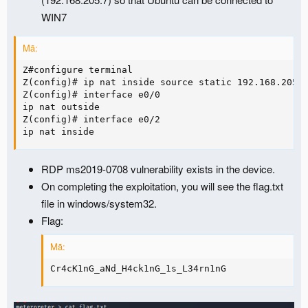
WIN7
Mã:
Z#configure terminal

Z(config)# ip nat inside source static 192.168.205.7
Z(config)# interface e0/0

ip nat outside

Z(config)# interface e0/2

ip nat inside
RDP ms2019-0708 vulnerability exists in the device.
On completing the exploitation, you will see the flag.txt
file in windows/system32.
Flag:
Mã:
Cr4cK1nG_aNd_H4ck1nG_1s_L34rn1nG