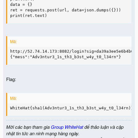
data = {}

ret = requests.post(url, data=json.dumps({}))

print(ret.text)
Mã:
http://52.74.14.173:8082/login?sig=da39a3ee5e6b4b0d3
{"mess":"Adv3ntur3_1s_th3_b3st_w4y_t0_l34rn"}
Flag:
Mã:
WhiteHat{sha1(Adv3ntur3_1s_th3_b3st_w4y_t0_l34rn)}
Mời các bạn tham gia
Group WhiteHat
để thảo luận và cập
nhật tin tức an ninh mạng hàng ngày.