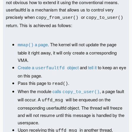
not obvious how to extend it using the conventional means.
userfaultfd is a mechanism that allows us to control very
precisely when
or
copy_from_user()
copy_to_user()
return. This is achieved as follows:
a page
. The kernel will not update the page
mmap()
table it right away, it will only create a corresponding
VMA.
Create a
object
and
tell it
to keep an eye
userfaultfd
on this page.
Pass this page to
.
read()
When the module
calls
, a page fault
copy_to_user()
will occur. A
will be enqueued on the
uffd_msg
corresponding userfaultfd object. The thread will freeze
and will not resume until this message is handled by the
userspace.
Upon receiving this
in another thread,
uffd_msg