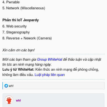
4. Pwnable
5. Network (Miscellaneous)
Phần thi IoT Jeopardy
6. Web security
7. Steganography
8. Reverse + Nework (Camera)
Xin cảm ơn các bạn!
Mời các bạn tham gia
Group WhiteHat
để thảo luận và cập nhật
tin tức an ninh mạng hàng ngày.
Lưu ý từ WhiteHat:
Kiến thức an ninh mạng để phòng chống,
không làm điều xấu.
Luật pháp liên quan
R
whf
e
a
c
whf
t
i