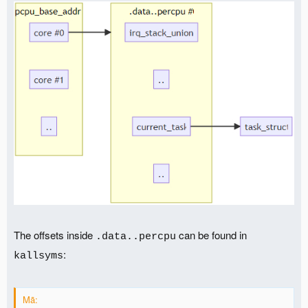
The offsets inside
can be found in
.data..percpu
:
kallsyms
Mã: