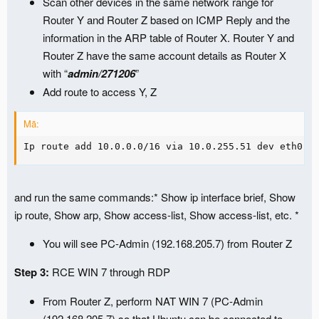
Scan other devices in the same network range for
Router Y and Router Z based on ICMP Reply and the
information in the ARP table of Router X. Router Y and
Router Z have the same account details as Router X
with “
admin/271206
”
Add route to access Y, Z
Mã:
Ip route add 10.0.0.0/16 via 10.0.255.51 dev eth0
and run the same commands:* Show ip interface brief, Show
ip route, Show arp, Show access-list, Show access-list, etc. *
You will see PC-Admin (192.168.205.7) from Router Z
Step 3:
RCE WIN 7 through RDP
From Router Z, perform NAT WIN 7 (PC-Admin
(192.168.205.7) so that Ubuntu can be connected to