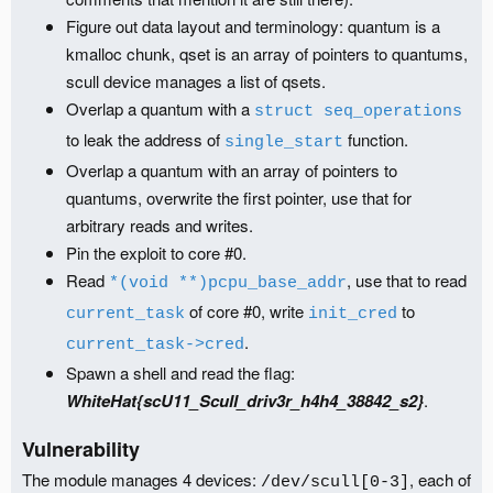
Figure out data layout and terminology: quantum is a
kmalloc chunk, qset is an array of pointers to quantums,
scull device manages a list of qsets.
Overlap a quantum with a
struct seq_operations
to leak the address of
function.
single_start
Overlap a quantum with an array of pointers to
quantums, overwrite the first pointer, use that for
arbitrary reads and writes.
Pin the exploit to core #0.
Read
, use that to read
*(void **)pcpu_base_addr
of core #0, write
to
current_task
init_cred
.
current_task->cred
Spawn a shell and read the flag:
WhiteHat{scU11_Scull_driv3r_h4h4_38842_s2}
.
Vulnerability
The module manages 4 devices:
, each of
/dev/scull[0-3]