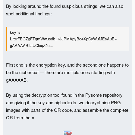
By looking around the found suspicious strings, we can also
spot additional findings:
key is:
L7xrFEGZgFTqmWwuodb_7JJPMApyBd4XpCyWuMEsA8E=
gAAAAABflaUCleqZ2c...
First one is the encryption key, and the second one happens to
be the ciphertext — there are multiple ones starting with
gAAAAAB.
By using the decryption tool found in the Pysome repository
and giving it the key and ciphertexts, we decrypt nine PNG
images with parts of the QR code, and assemble the complete
QR from them.