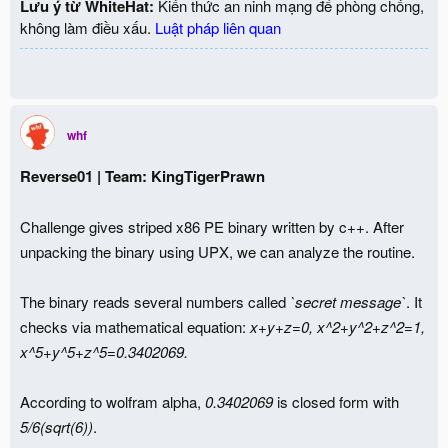
Lưu ý từ WhiteHat:
Kiến thức an ninh mạng để phòng chống,
không làm điều xấu.
Luật pháp liên quan
whf
Reverse01 | Team: KingTigerPrawn
Challenge gives striped x86 PE binary written by c++. After
unpacking the binary using UPX, we can analyze the routine.
The binary reads several numbers called
`secret message`
. It
checks via mathematical equation:
x+y+z=0, x^2+y^2+z^2=1,
x^5+y^5+z^5=0.3402069.
According to wolfram alpha,
0.3402069
is closed form with
5/6(sqrt(6))
.