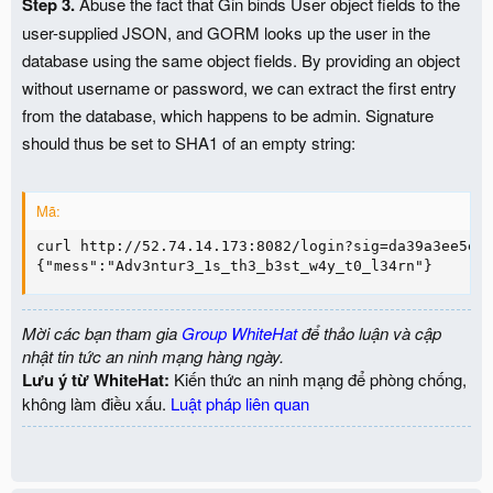
Step 3.
Abuse the fact that Gin binds User object fields to the
user-supplied JSON, and GORM looks up the user in the
database using the same object fields. By providing an object
without username or password, we can extract the first entry
from the database, which happens to be admin. Signature
should thus be set to SHA1 of an empty string:
Mã:
curl http://52.74.14.173:8082/login?sig=da39a3ee5e6b
{"mess":"Adv3ntur3_1s_th3_b3st_w4y_t0_l34rn"}
Mời các bạn tham gia
Group WhiteHat
để thảo luận và cập
nhật tin tức an ninh mạng hàng ngày.
Lưu ý từ WhiteHat:
Kiến thức an ninh mạng để phòng chống,
không làm điều xấu.
Luật pháp liên quan