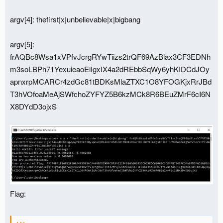
argv[4]: thefirst|x|unbelievable|x|bigbang
argv[5]:
frAQBc8Wsa1xVPfvJcrgRYwTiizs2trQF69AzBlax3CF3EDNh
m3soLBPh71YexuieaoEiIgxIX4a2dREbbSqWy6yhKIDCdJOy
apnxrpMCARCr4zdGc81tBDKsMlaZTXC1O8YFOGKjxRrJBd
T3hVOfoaMeAjSWfchoZYFYZ5B6kzMCk8R6BEuZMrF6cI6N
X8DYdD3ojxS
Flag: