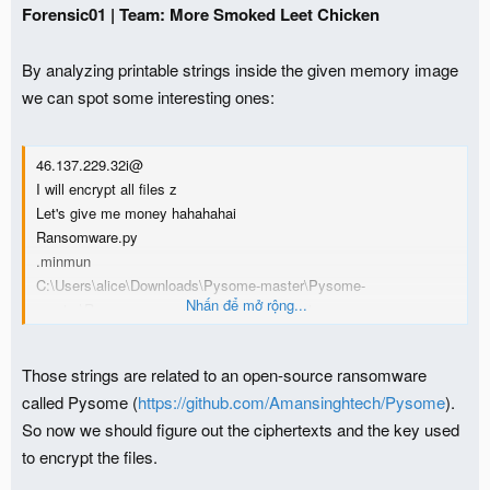
o
Forensic01 | Team: More Smoked Leet Chicken
n
s
:
By analyzing printable strings inside the given memory image
we can spot some interesting ones:
46.137.229.32i@
I will encrypt all files z
Let's give me money hahahahai
Ransomware.py
.minmun
C:\Users\alice\Downloads\Pysome-master\Pysome-
Nhấn để mở rộng...
master\Ransomware_payload.py file_ecrypt
Those strings are related to an open-source ransomware
called Pysome (
https://github.com/Amansinghtech/Pysome
).
So now we should figure out the ciphertexts and the key used
to encrypt the files.