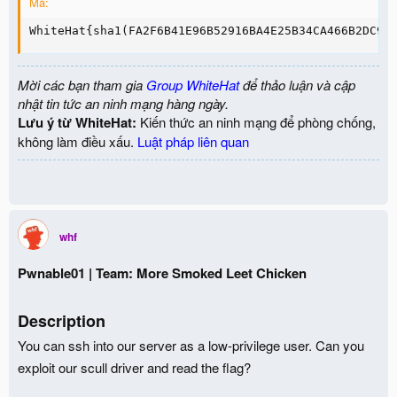
Mã:
WhiteHat{sha1(FA2F6B41E96B52916BA4E25B34CA466B2DC9B
Mời các bạn tham gia
Group WhiteHat
để thảo luận và cập
nhật tin tức an ninh mạng hàng ngày.
Lưu ý từ WhiteHat:
Kiến thức an ninh mạng để phòng chống,
không làm điều xấu.
Luật pháp liên quan
whf
Pwnable01 | Team: More Smoked Leet Chicken
Description
You can ssh into our server as a low-privilege user. Can you
exploit our scull driver and read the flag?