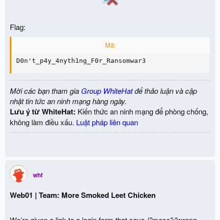
Flag:
Mã:
D0n't_p4y_4nyth1ng_F0r_Ransomwar3
Mời các bạn tham gia
Group WhiteHat
để thảo luận và cập
nhật tin tức an ninh mạng hàng ngày.
Lưu ý từ WhiteHat:
Kiến thức an ninh mạng để phòng chống,
không làm điều xấu.
Luật pháp liên quan
whf
Web01 | Team: More Smoked Leet Chicken
We’re given a link to a login form that says
{"mess":"wrong