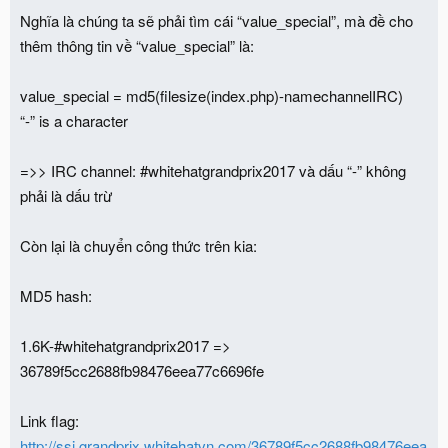
Nghĩa là chúng ta sẽ phải tìm cái “value_special”, mà đề cho
thêm thông tin về “value_special” là:
value_special = md5(filesize(index.php)-namechannelIRC)
“-” is a character
=>> IRC channel: #whitehatgrandprix2017 và dấu “-” không
phải là dấu trừ
Còn lại là chuyển công thức trên kia:
MD5 hash:
1.6K-#whitehatgrandprix2017 =>
36789f5cc2688fb98476eea77c6696fe
Link flag:
http://ssi.grandprix.whitehatvn.com/36789f5cc2688fb98476eea