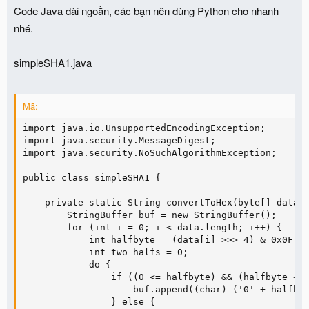
Code Java dài ngoằn, các bạn nên dùng Python cho nhanh
nhé.
simpleSHA1.java
Mã:
import java.io.UnsupportedEncodingException;

import java.security.MessageDigest;

import java.security.NoSuchAlgorithmException;

public class simpleSHA1 {

    private static String convertToHex(byte[] data) 
        StringBuffer buf = new StringBuffer();

        for (int i = 0; i < data.length; i++) {

            int halfbyte = (data[i] >>> 4) & 0x0F;

            int two_halfs = 0;

            do {

                if ((0 <= halfbyte) && (halfbyte <= 
                    buf.append((char) ('0' + halfbyt
                } else {
