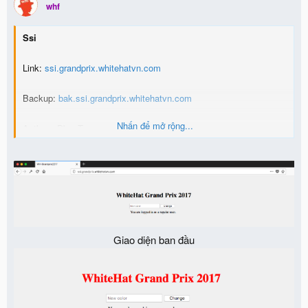
whf
t
i
o
Ssi
n
s
:
Link:
ssi.grandprix.whitehatvn.com
Backup:
bak.ssi.grandprix.whitehatvn.com
Nhấn để mở rộng...
Author - BkavTeam
Giao diện ban đầu