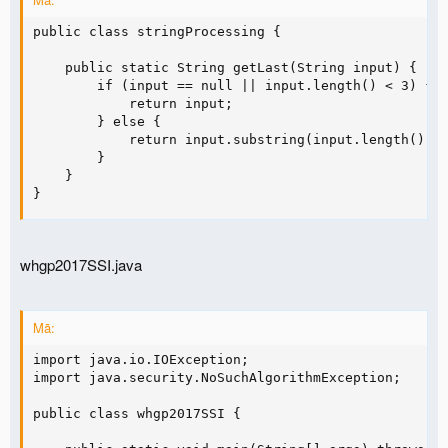
public class stringProcessing {

    public static String getLast(String input) {

        if (input == null || input.length() < 3) {

            return input;

        } else {

            return input.substring(input.length() - 
        }

    }

}
whgp2017SSI.java
Mã:
import java.io.IOException;

import java.security.NoSuchAlgorithmException;

public class whgp2017SSI {
