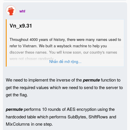
whf
Vn_x9.31
Throughout 4000 years of history, there were many names used to
refer to Vietnam. We built a wayback machine to help you
discover these names. You will know soon, our country's names
were not chosen randomly.
Nhấn để mở rộng...
Host: vn-x931.grandprix.whitehatvn.com
We need to implement the inverse of the
permute
function to
Backup: bak.vn-x931.grandprix.whitehatvn.com
get the required values which we need to send to the server to
get the flag.
Port: 8888
permute
performs 10 rounds of AES encryption using the
Download:
hardcoded table which performs SubBytes, ShiftRows and
http://material.grandprix.whitehatv..._4abd0a66fca9facd1e8bd4618
MixColumns in one step.
e3c163e7f88dced.zip