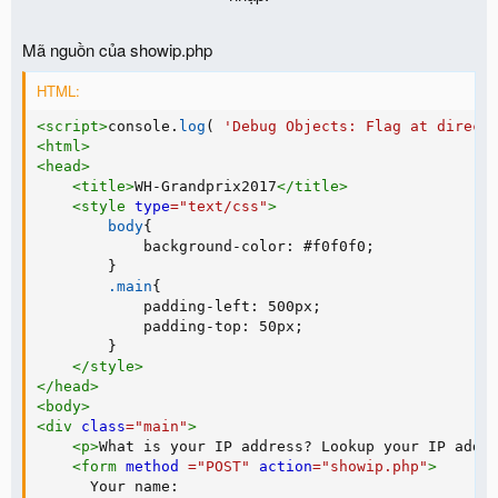
Mã nguồn của showip.php
HTML:
<
script
>
console
.
log
(
'Debug Objects: Flag at direct
<
html
>
<
head
>
<
title
>
WH-Grandprix2017
</
title
>
<
style
type
=
"
text/css
"
>
body
{
background-color
:
 #f0f0f0
;
}
.main
{
padding-left
:
 500px
;
padding-top
:
 50px
;
}
</
style
>
</
head
>
<
body
>
<
div
class
=
"
main
"
>
<
p
>
What is your IP address? Lookup your IP addr
<
form
method
=
"
POST
"
action
=
"
showip.php
"
>
      Your name:
