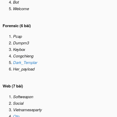
Bot
Welcome
Forensic (6 bài)
Pcap
Dumpm3
Keybox
Congchieng
Dark_Templar
Her_payload
Web (7 bài)
Softweapon
Social
Vietnameseparty
Otp