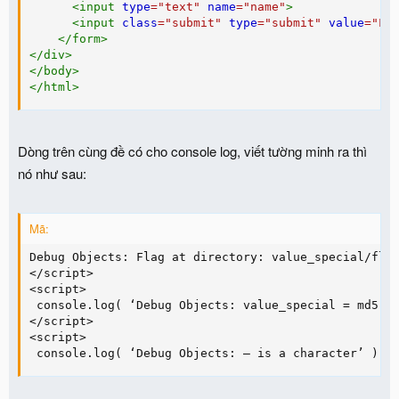
<
input
type
=
"
text
"
name
=
"
name
"
>
<
input
class
=
"
submit
"
type
=
"
submit
"
value
=
"
Lo
</
form
>
</
div
>
</
body
>
</
html
>
Dòng trên cùng đề có cho console log, viết tường minh ra thì
nó như sau:
Mã:
Debug Objects: Flag at directory: value_special/flag
</script>

<script>

 console.log( ‘Debug Objects: value_special = md5(fi
</script>

<script>

 console.log( ‘Debug Objects: — is a character’ );