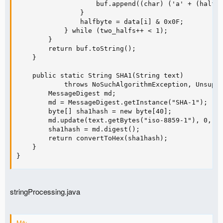
                    buf.append((char) ('a' + (halfby
                }

                halfbyte = data[i] & 0x0F;

            } while (two_halfs++ < 1);

        }

        return buf.toString();

    }

    public static String SHA1(String text)

            throws NoSuchAlgorithmException, Unsuppo
        MessageDigest md;

        md = MessageDigest.getInstance("SHA-1");

        byte[] sha1hash = new byte[40];

        md.update(text.getBytes("iso-8859-1"), 0, te
        sha1hash = md.digest();

        return convertToHex(sha1hash);

    }

}
stringProcessing.java
Mã: