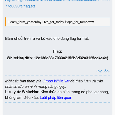
77c6696fe/flag.txt
Learn_form_yesterday.Live_for_today.Hope_for_tomorrow.
Băm chuỗi trên ra và bỏ vào cho đúng flag format:
Flag:
WhiteHat{dffb112c136d8317033a2152b8d32a3125cd4e4c}
-Nguồn-
Mời các bạn tham gia
Group WhiteHat
để thảo luận và cập
nhật tin tức an ninh mạng hàng ngày.
Lưu ý từ WhiteHat:
Kiến thức an ninh mạng để phòng chống,
không làm điều xấu.
Luật pháp liên quan