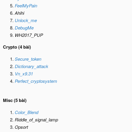
FeelMyPain
Ahihi
Unlock_me
DebugMe
WH2017_PUP
Crypto (4 bài)
Secure_token
Dictionary_attack
Vn_x9.31
Perfect_cryptosystem
Misc (5 bài)
Color_Blend
Riddle_of_signal_lamp
Opsort