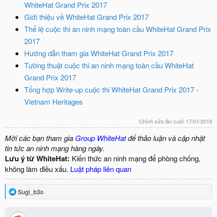
WhiteHat Grand Prix 2017
Giới thiệu về WhiteHat Grand Prix 2017
Thể lệ cuộc thi an ninh mạng toàn cầu WhiteHat Grand Prix
2017
Hướng dẫn tham gia WhiteHat Grand Prix 2017
Tường thuật cuộc thi an ninh mạng toàn cầu WhiteHat
Grand Prix 2017
Tổng hợp Write-up cuộc thi WhiteHat Grand Prix 2017 -
Vietnam Heritages
Chỉnh sửa lần cuối:
17/01/2018
Mời các bạn tham gia
Group WhiteHat
để thảo luận và cập nhật
tin tức an ninh mạng hàng ngày.
Lưu ý từ WhiteHat:
Kiến thức an ninh mạng để phòng chống,
không làm điều xấu.
Luật pháp liên quan
R
Sugi_b3o
e
a
c