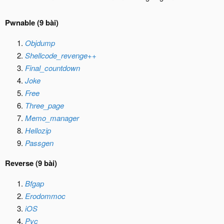
Pwnable (9 bài)
Objdump
Shellcode_revenge++
Final_countdown
Joke
Free
Three_page
Memo_manager
Hellozip
Passgen
Reverse (9 bài)
Bfgap
Erodommoc
iOS
Pyc