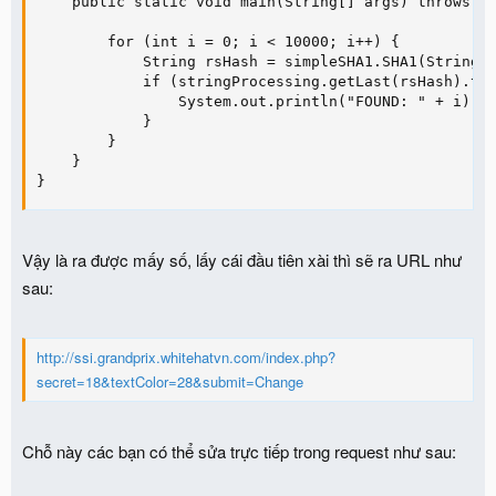
    public static void main(String[] args) throws IO
        for (int i = 0; i < 10000; i++) {

            String rsHash = simpleSHA1.SHA1(String.v
            if (stringProcessing.getLast(rsHash).toS
                System.out.println("FOUND: " + i);

            }

        }

    }

}
Vậy là ra được mấy số, lấy cái đầu tiên xài thì sẽ ra URL như
sau:
http://ssi.grandprix.whitehatvn.com/index.php?
secret=18&textColor=28&submit=Change
Chỗ này các bạn có thể sửa trực tiếp trong request như sau: