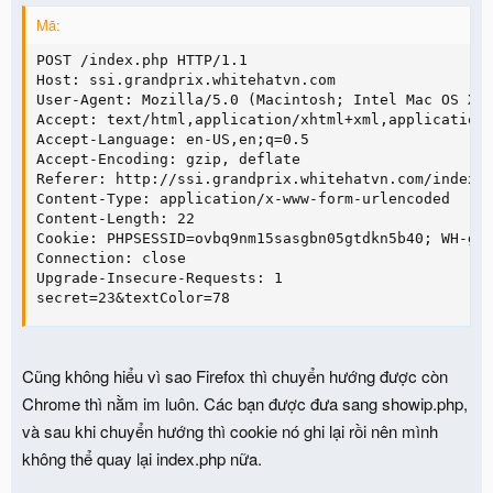
Mã:
POST /index.php HTTP/1.1

Host: ssi.grandprix.whitehatvn.com

User-Agent: Mozilla/5.0 (Macintosh; Intel Mac OS X 1
Accept: text/html,application/xhtml+xml,application/
Accept-Language: en-US,en;q=0.5

Accept-Encoding: gzip, deflate

Referer: http://ssi.grandprix.whitehatvn.com/index.p
Content-Type: application/x-www-form-urlencoded

Content-Length: 22

Cookie: PHPSESSID=ovbq9nm15sasgbn05gtdkn5b40; WH-gra
Connection: close

Upgrade-Insecure-Requests: 1

secret=23&textColor=78
Cũng không hiểu vì sao Firefox thì chuyển hướng được còn
Chrome thì nằm im luôn. Các bạn được đưa sang showip.php,
và sau khi chuyển hướng thì cookie nó ghi lại rồi nên mình
không thể quay lại index.php nữa.