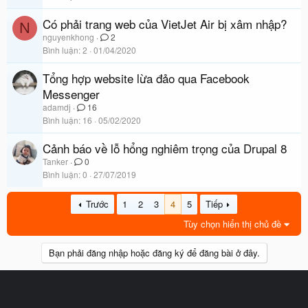
Có phải trang web của VietJet Air bị xâm nhập?
N
nguyenkhong
2
Bình luận
2
01/04/2020
Tổng hợp website lừa đảo qua Facebook
Messenger
adamdj
16
Bình luận
16
05/02/2020
Cảnh báo về lỗ hổng nghiêm trọng của Drupal 8
Tanker
0
Bình luận
0
27/07/2019
Trước
1
2
3
4
5
Tiếp
Tùy chọn hiển thị chủ đề
Bạn phải đăng nhập hoặc đăng ký để đăng bài ở đây.