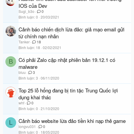
IOS của Dev
Sugi_b3o
0
Bình luận
0
20/03/2021
Cảnh báo chiến dịch lừa đảo: giả mạo email gửi
từ chính nạn nhân
Tanker
18
Bình luận
18
02/02/2021
Có phải Zalo cập nhật phiên bản 19.12.1 có
B
malware
bluu
3
Bình luận
3
06/11/2020
Top 25 lỗ hổng đang bị tin tặc Trung Quốc lợi
dụng khai thác
whf
0
Bình luận
0
21/10/2020
Cảnh báo website lừa đảo tiền khi nạp thẻ game
L
longvu031
0
Bình luận
0
18/05/2020