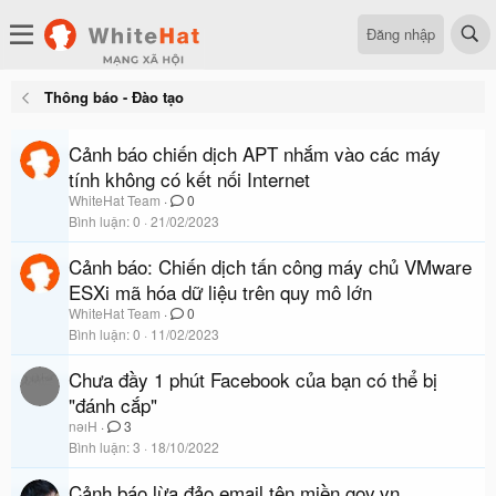
Đăng nhập
Thông báo - Đào tạo
Cảnh báo chiến dịch APT nhắm vào các máy
tính không có kết nối Internet
WhiteHat Team
0
Bình luận
0
21/02/2023
Cảnh báo: Chiến dịch tấn công máy chủ VMware
ESXi mã hóa dữ liệu trên quy mô lớn
WhiteHat Team
0
Bình luận
0
11/02/2023
Chưa đầy 1 phút Facebook của bạn có thể bị
"đánh cắp"
nǝıH
3
Bình luận
3
18/10/2022
Cảnh báo lừa đảo email tên miền gov.vn