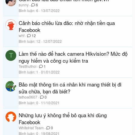
sunny
6
Bình luận
6
13/07/2022
Cảnh báo chiêu lừa đảo: nhờ nhận tiền qua
Facebook
whf
12
Bình luận
12
12/07/2022
Làm thế nào để hack camera Hikvision? Mức độ
T
nguy hiểm và công cụ kiểm tra
Testthuthoi
1
Bình luận
1
01/01/2022
Bảo mật thông tin cá nhân khi mang thiết bị đi
sửa chữa, bạn đã biết?
tathoa0607
0
Bình luận
0
11/10/2021
Những lưu ý không thể bỏ qua khi dùng
Facebook
WhiteHat Team
0
Bình luận
0
19/08/2021