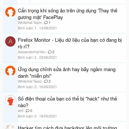
Cẩn trọng khi sống ảo trên ứng dụng 'Thay thế
gương mặt' FacePlay
WhiteHat Team
1
Bình luận
1
14/08/2021
Firefox Monitor - Liệu dữ liệu của bạn có đang bị
A
rò rỉ?
AlexanderHaiYen
2
Bình luận
2
23/06/2021
Ứng dụng chỉnh sửa ảnh hay bẫy ngầm mang
danh "miễn phí"
WhiteHat Team
2
Bình luận
2
16/06/2021
Số điện thoại của bạn có thể bị "hack" như thế
nào?
whf
0
Bình luận
0
18/05/2021
Hacker tìm cách đưa backdoor lên môi trường