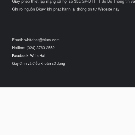
Giấy phép thiết lập mạng xã hội số 355/GP-BTTTT do Bộ Thông tin và
Ghi rõ 'nguồn Bkav' khi phát hành lại thông tin từ Website này
Email:
whitehat@bkav.com
Hotline: (024) 3763 2552
Facebook: WhiteHat
Quy định và điều khoản sử dụng