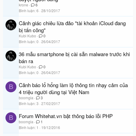
krone
6
Bình luận
6
28/10/2017
Cảnh giác chiêu lừa đảo "tài khoản iCloud đang
bị tấn công"
Kubi Kubo
0
Bình luận
0
26/04/2017
36 mẫu smartphone bị cài sẵn malware trước khi
bán ra
Kubi Kubo
0
Bình luận
0
26/04/2017
Cảnh báo lổ hổng làm lộ thông tin nhạy cảm của
B
4 triệu người dùng tại Việt Nam
boomgia
3
Bình luận
3
27/02/2017
Forum Whitehat.vn bật thông báo lỗi PHP
B
boomgia
1
Bình luận
1
19/12/2016