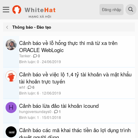
Đăng nhập
Thông báo - Đào tạo
Cảnh báo về lỗ hổng thực thi mã từ xa trên
ORACLE WebLogic
Tanker
0
Bình luận
0
24/06/2019
Cảnh báo về việc lộ 1,4 tỷ tài khoản và mật khẩu
tài khoản trực tuyến
whf
6
Bình luận
6
12/06/2019
Cảnh báo lừa đảo tài khoản icound
H
hungoversundays0
1
Bình luận
1
15/01/2018
Cảnh báo các mã khai thác tiền ảo lợi dụng trình
duyệt người dùng