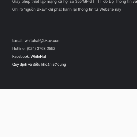
Giấy phép thiết lập mạng xã hội số 355/GP-BTTTT do Bộ Thông tin và
Ghi rõ 'nguồn Bkav' khi phát hành lại thông tin từ Website này
Email:
whitehat@bkav.com
Hotline: (024) 3763 2552
Facebook: WhiteHat
Quy định và điều khoản sử dụng