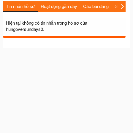
Tin nhắn hồ sơ
Hoạt động gần đây
Các bài đăng
Giới thiệu
Hiện tại không có tin nhắn trong hồ sơ của
hungoversundays0.