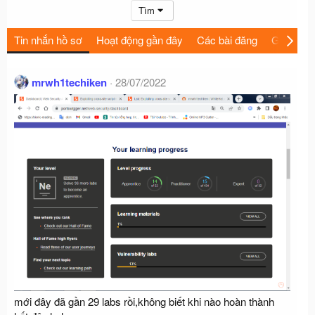
Tìm
Tin nhắn hồ sơ
Hoạt động gần đây
Các bài đăng
Giới thiệu
mrwh1techiken
28/07/2022
mới đây đã gần 29 labs rồi,không biết khi nào hoàn thành