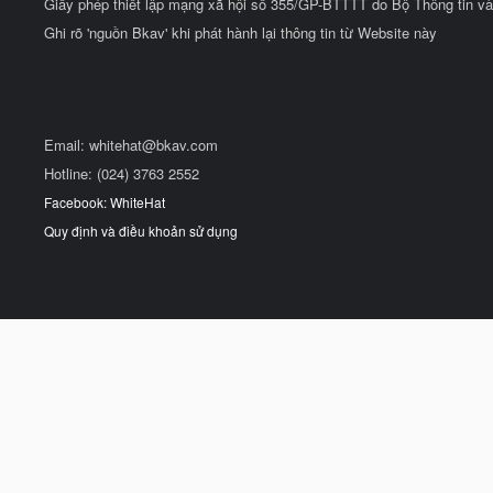
Giấy phép thiết lập mạng xã hội số 355/GP-BTTTT do Bộ Thông tin và
Ghi rõ 'nguồn Bkav' khi phát hành lại thông tin từ Website này
Email:
whitehat@bkav.com
Hotline: (024) 3763 2552
Facebook: WhiteHat
Quy định và điều khoản sử dụng