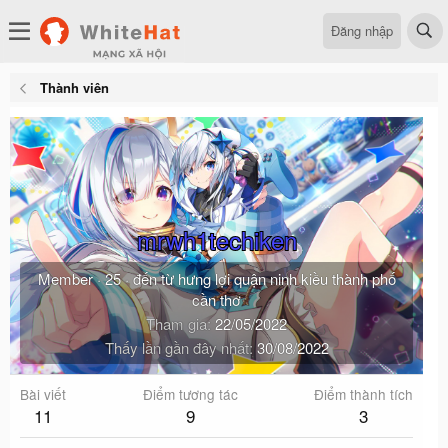
Đăng nhập
Thành viên
mrwh1techiken
Member
·
25
·
đến từ
hưng lợi quận ninh kiều thành phố
cần thơ
Tham gia
22/05/2022
Thấy lần gần đây nhất
30/08/2022
Bài viết
Điểm tương tác
Điểm thành tích
11
9
3