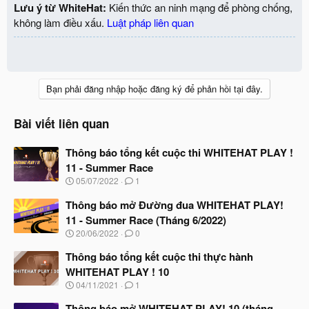
Lưu ý từ WhiteHat:
Kiến thức an ninh mạng để phòng chống,
không làm điều xấu.
Luật pháp liên quan
Bạn phải đăng nhập hoặc đăng ký để phản hồi tại đây.
Bài viết liên quan
Thông báo tổng kết cuộc thi WHITEHAT PLAY !
11 - Summer Race
N
05/07/2022
1
g
à
Thông báo mở Đường đua WHITEHAT PLAY!
y
11 - Summer Race (Tháng 6/2022)
b
N
20/06/2022
0
ắ
g
t
à
Thông báo tổng kết cuộc thi thực hành
đ
y
ầ
WHITEHAT PLAY ! 10
b
u
N
04/11/2021
1
ắ
g
t
à
Thông báo mở WHITEHAT PLAY! 10 (tháng