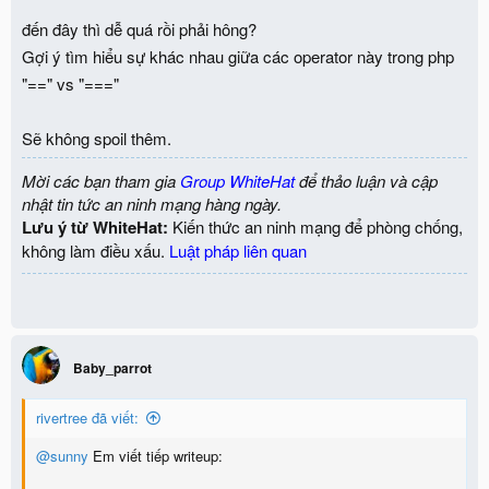
đến đây thì dễ quá rồi phải hông?
Gợi ý tìm hiểu sự khác nhau giữa các operator này trong php
"==" vs "==="
Sẽ không spoil thêm.
Mời các bạn tham gia
Group WhiteHat
để thảo luận và cập
nhật tin tức an ninh mạng hàng ngày.
Lưu ý từ WhiteHat:
Kiến thức an ninh mạng để phòng chống,
không làm điều xấu.
Luật pháp liên quan
Baby_parrot
rivertree đã viết:
@sunny
Em viết tiếp writeup: