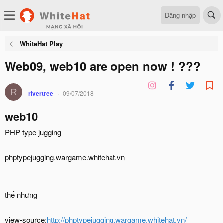
Đăng nhập
WhiteHat Play
Web09, web10 are open now ! ???
R
rivertree
09/07/2018
web10
PHP type jugging
phptypejugging.wargame.whitehat.vn
thế nhưng
view-source:
http://phptypejugging.wargame.whitehat.vn/