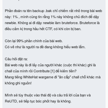
các tools có sẵn. Tuy nhiên để tránh các bạn về sau hiểu nhầm
không đáng muốn mình đã sửa lại phần comment trong trang web.
Phần đoán ra tên backup .bak chỉ chiếm rất nhỏ trong bài web
Bạn cỏ thể tham khảo tools sau:
này: 1% , mình cũng tin rằng 1% này không chủ đích để dậy
https://github.com/maurosoria/dirsearch
newbie. Không ai đi dậy newbie làm bruteforce. Bruteforce là
điều cấm kị trong hầu hết CTF, có khi còn bị ban.
Còn lại 99% phần chính của bài web.
Có vẻ như là người ra đề đang không hiểu web lắm.
Câu hỏi đặt ra:
Bài web này là đi lấy của người khác (cuộc thi khác) ghi là
chall của mình rồi Contribute [1] để kiếm tiền?
Mang tiếng WhiteHat wargame đi "ăn cắp" chall chỗ khác mà
không ghi nguồn!
Mình sẽ tùy thuộc vào thái độ và câu trả lời của bạn và
ReUTD, sẽ tiếp tục bóc phốt hay là không.