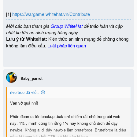
[1]
https://wargame.whitehat.vn/Contribute
Mời các bạn tham gia
Group WhiteHat
để thảo luận và cập
nhật tin tức an ninh mạng hàng ngày.
Lưu ý từ WhiteHat:
Kiến thức an ninh mạng để phòng chống,
không làm điều xấu.
Luật pháp liên quan
Baby_parrot
rivertree đã viết:
Văn vở quá nhỉ!
Phần đoán ra tên backup .bak chỉ chiếm rất nhỏ trong bài web
này: 1% , mình cũng tin rằng 1% này không chủ đích để dậy
newbie. Không ai đi dậy newbie làm bruteforce. Bruteforce là điều
cấm kị trong hầu hết CTF, có khi còn bị ban.