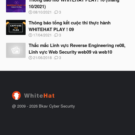
đ
y
ầ
10/2021)
b
u
N
08/10/2021
3
ắ
g
t
à
Thông báo tổng kết cuộc thi thực hành
đ
y
ầ
WHITEHAT PLAY ! 09
b
u
N
17/04/2021
3
ắ
g
t
à
Thắc mắc Lĩnh vực Reverse Engineering re08,
đ
y
ầ
Lĩnh vực Web Security web09 và web10
b
u
N
21/06/2018
3
ắ
g
t
à
đ
y
ầ
b
u
ắ
t
đ
ầ
u
@ 2009 -
2026
Bkav Cyber Security