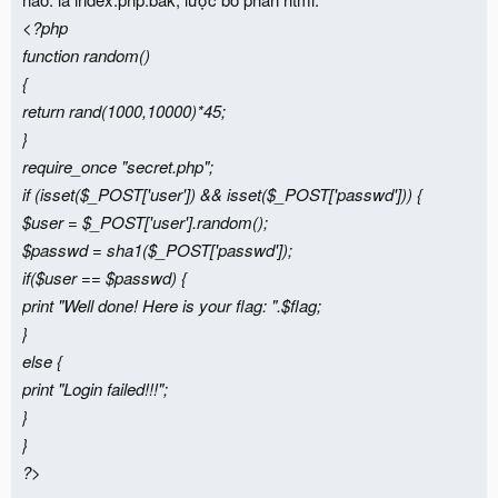
<?php
function random()
{
return rand(1000,10000)*45;
}
require_once "secret.php";
if (isset($_POST['user']) && isset($_POST['passwd'])) {
$user = $_POST['user'].random();
$passwd = sha1($_POST['passwd']);
if($user == $passwd) {
print "Well done! Here is your flag: ".$flag;
}
else {
print "Login failed!!!";
}
}
?>