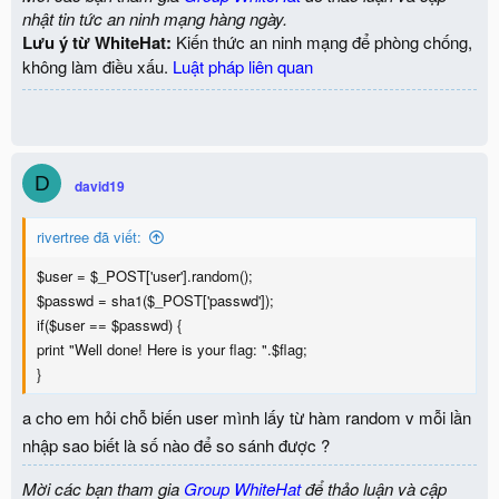
nhật tin tức an ninh mạng hàng ngày.
Lưu ý từ WhiteHat:
Kiến thức an ninh mạng để phòng chống,
không làm điều xấu.
Luật pháp liên quan
D
david19
rivertree đã viết:
$user = $_POST['user'].random();
$passwd = sha1($_POST['passwd']);
if($user == $passwd) {
print "Well done! Here is your flag: ".$flag;
}
a cho em hỏi chỗ biến user mình lấy từ hàm random v mỗi lần
nhập sao biết là số nào để so sánh được ?
Mời các bạn tham gia
Group WhiteHat
để thảo luận và cập