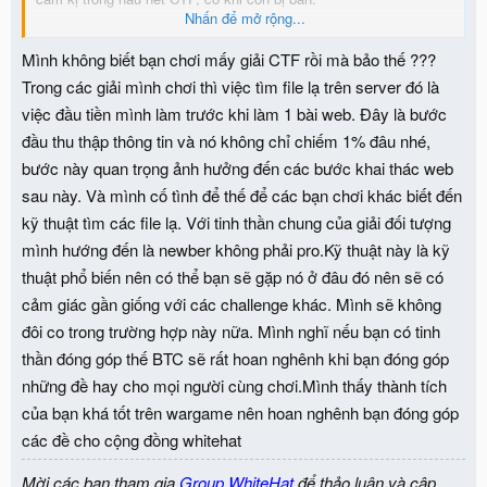
Nhấn để mở rộng...
Còn lại 99% phần chính của bài web.
Mình không biết bạn chơi mấy giải CTF rồi mà bảo thế ???
Có vẻ như là người ra đề đang không hiểu web lắm.
Trong các giải mình chơi thì việc tìm file lạ trên server đó là
việc đầu tiền mình làm trước khi làm 1 bài web. Đây là bước
Câu hỏi đặt ra:
đầu thu thập thông tin và nó không chỉ chiếm 1% đâu nhé,
Bài web này là đi lấy của người khác (cuộc thi khác) ghi là chall
của mình rồi Contribute [1] để kiếm tiền?
bước này quan trọng ảnh hưởng đến các bước khai thác web
Mang tiếng WhiteHat wargame đi "ăn cắp" chall chỗ khác mà
sau này. Và mình cố tình để thế để các bạn chơi khác biết đến
không ghi nguồn!
kỹ thuật tìm các file lạ. Với tinh thần chung của giải đối tượng
mình hướng đến là newber không phải pro.Kỹ thuật này là kỹ
Mình sẽ tùy thuộc vào thái độ và câu trả lời của bạn và ReUTD,
thuật phổ biến nên có thể bạn sẽ gặp nó ở đâu đó nên sẽ có
sẽ tiếp tục bóc phốt hay là không.
cảm giác gần giống với các challenge khác. Mình sẽ không
đôi co trong trường hợp này nữa. Mình nghĩ nếu bạn có tinh
[1]
https://wargame.whitehat.vn/Contribute
thần đóng góp thế BTC sẽ rất hoan nghênh khi bạn đóng góp
những đề hay cho mọi người cùng chơi.Mình thấy thành tích
của bạn khá tốt trên wargame nên hoan nghênh bạn đóng góp
các đề cho cộng đồng whitehat
Mời các bạn tham gia
Group WhiteHat
để thảo luận và cập