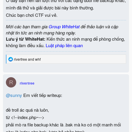
Ở đây bạn nên lần lượt thử với các dạng đuôi file backup khác,
mình đã thử và giải được bài này bình thường.
Chúc bạn chơi CTF vui vẻ.
Mời các bạn tham gia
Group WhiteHat
để thảo luận và cập
nhật tin tức an ninh mạng hàng ngày.
Lưu ý từ WhiteHat:
Kiến thức an ninh mạng để phòng chống,
không làm điều xấu.
Luật pháp liên quan
R
rivertree
and
whf
e
a
c
t
R
i
rivertree
o
n
@sunny
Em viết tiếp writeup:
s
:
đề troll ác quá nà luôn,
từ <!--index.php~-->
phải mò ra file backup khác là .bak mà ko có một manh mối
nào: là index.php.bak, lược bỏ phần html: