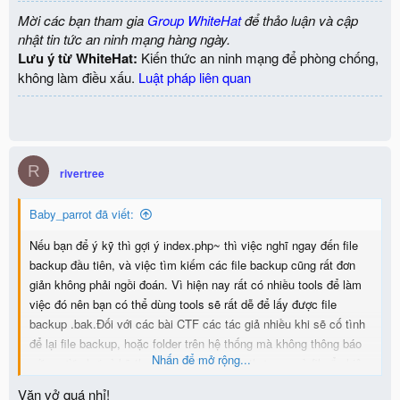
?>
Mời các bạn tham gia
Group WhiteHat
để thảo luận và cập
nhật tin tức an ninh mạng hàng ngày.
đến đây thì dễ quá rồi phải hông?
Lưu ý từ WhiteHat:
Kiến thức an ninh mạng để phòng chống,
Gợi ý tìm hiểu sự khác nhau giữa các operator này trong php "=="
không làm điều xấu.
Luật pháp liên quan
vs "==="
Sẽ không spoil thêm.
R
rivertree
Baby_parrot đã viết:
Nếu bạn để ý kỹ thì gợi ý index.php~ thì việc nghĩ ngay đến file
backup đầu tiên, và việc tìm kiếm các file backup cũng rất đơn
giản không phải ngồi đoán. Vì hiện nay rất có nhiều tools để làm
việc đó nên bạn có thể dùng tools sẽ rất dễ để lấy được file
backup .bak.Đối với các bài CTF các tác giả nhiều khi sẽ cố tình
để lại file backup, hoặc folder trên hệ thống mà không thông báo
Nhấn để mở rộng...
với người chơi vì kỹ thuật Brute Force tìm thư mục và file ẩn hiện
nay rất phổ biển và có thể tự việt tools để thực hiện hoặc dùng
Văn vở quá nhỉ!