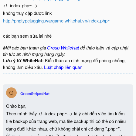
<!--index.php~-->
không truy cập được link
http://phptypejugging.wargame.whitehat.vn/index.php~
các bạn sem sửa lại nhé
Mời các bạn tham gia
Group WhiteHat
để thảo luận và cập nhật
tin tức an ninh mạng hàng ngày.
Lưu ý từ WhiteHat:
Kiến thức an ninh mạng để phòng chống,
không làm điều xấu.
Luật pháp liên quan
G
GreenStripedHat
Chào bạn,
Theo mình thấy <!--index.php~--> là ý chỉ đến việc tìm kiếm
file backup của trang web, mà file backup thì có thể có nhiều
dạng đuôi khác nhau, chứ không phải chỉ có dạng ".php~".