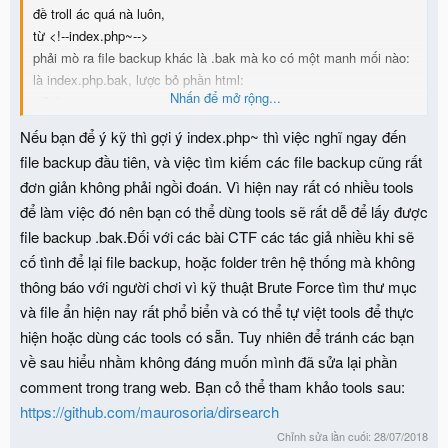
đề troll ác quá nà luôn,
từ <!--index.php~-->
phải mò ra file backup khác là .bak mà ko có một manh mối nào:
là index.php.bak, lược bỏ phần html:
Nhấn để mở rộng...
<?php
function random()
Nếu bạn để ý kỹ thì gợi ý index.php~ thì việc nghĩ ngay đến
{
file backup đầu tiên, và việc tìm kiếm các file backup cũng rất
return rand(1000,10000)*45;
đơn giản không phải ngồi đoán. Vì hiện nay rất có nhiều tools
}
để làm việc đó nên bạn có thể dùng tools sẽ rất dễ để lấy được
require_once "secret.php";
if (isset($_POST['user']) && isset($_POST['passwd'])) {
file backup .bak.Đối với các bài CTF các tác giả nhiều khi sẽ
$user = $_POST['user'].random();
cố tình để lại file backup, hoặc folder trên hệ thống mà không
$passwd = sha1($_POST['passwd']);
thông báo với người chơi vì kỹ thuật Brute Force tìm thư mục
if($user == $passwd) {
và file ẩn hiện nay rất phổ biển và có thể tự việt tools để thực
print "Well done! Here is your flag: ".$flag;
hiện hoặc dùng các tools có sẵn. Tuy nhiên để tránh các bạn
}
về sau hiểu nhầm không đáng muốn mình đã sửa lại phần
else {
comment trong trang web. Bạn cỏ thể tham khảo tools sau:
print "Login failed!!!";
}
https://github.com/maurosoria/dirsearch
}
Chỉnh sửa lần cuối:
28/07/2018