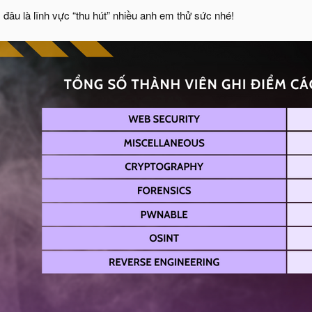
âu là lĩnh vực “thu hút” nhiều anh em thử sức nhé!​