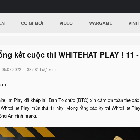
ÊN
CÓ GÌ MỚI
VIDEO
WARGAME
VINH
ổng kết cuộc thi WHITEHAT PLAY ! 11 
05/07/2022
33.581 Lượt xem
 em,
iteHat Play đã khép lại, Ban Tổ chức (BTC) xin cảm ơn toàn thể các
F WhiteHat Play mùa thứ 11 này. Mong rằng các kỳ thi WhiteHat Play
đồng An ninh mạng.