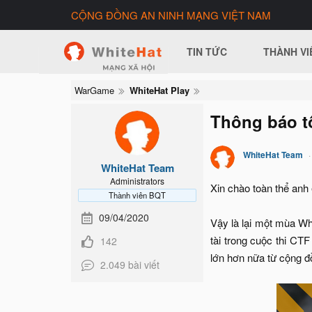
CỘNG ĐỒNG AN NINH MẠNG VIỆT NAM
TIN TỨC
THÀNH VI
WarGame
WhiteHat Play
Thông báo t
WhiteHat Team
WhiteHat Team
Administrators
Xin chào toàn thể anh
Thành viên BQT
09/04/2020
Vậy là lại một mùa Wh
tài trong cuộc thi CT
142
lớn hơn nữa từ cộng 
2.049 bài viết