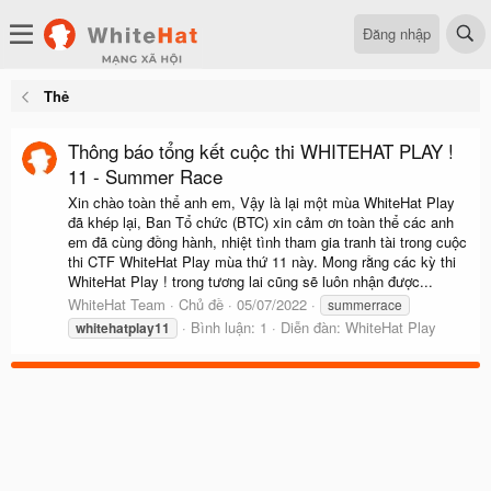
Đăng nhập
Thẻ
Thông báo tổng kết cuộc thi WHITEHAT PLAY !
11 - Summer Race
Xin chào toàn thể anh em, Vậy là lại một mùa WhiteHat Play
đã khép lại, Ban Tổ chức (BTC) xin cảm ơn toàn thể các anh
em đã cùng đồng hành, nhiệt tình tham gia tranh tài trong cuộc
thi CTF WhiteHat Play mùa thứ 11 này. Mong rằng các kỳ thi
WhiteHat Play ! trong tương lai cũng sẽ luôn nhận được...
WhiteHat Team
Chủ đề
05/07/2022
summerrace
Bình luận: 1
Diễn đàn:
WhiteHat Play
whitehatplay11