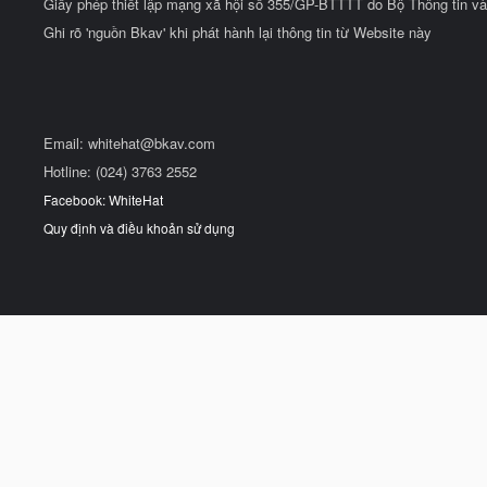
Giấy phép thiết lập mạng xã hội số 355/GP-BTTTT do Bộ Thông tin và
Ghi rõ 'nguồn Bkav' khi phát hành lại thông tin từ Website này
Email:
whitehat@bkav.com
Hotline: (024) 3763 2552
Facebook: WhiteHat
Quy định và điều khoản sử dụng