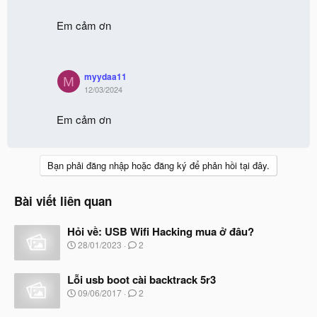
o
n
Em cảm ơn
s
:
myydaa11
M
12/03/2024
Em cảm ơn
Bạn phải đăng nhập hoặc đăng ký để phản hồi tại đây.
Bài viết liên quan
Hỏi về: USB Wifi Hacking mua ở đâu?
N
28/01/2023
2
g
à
Lỗi usb boot cài backtrack 5r3
y
b
N
09/06/2017
2
ắ
g
t
à