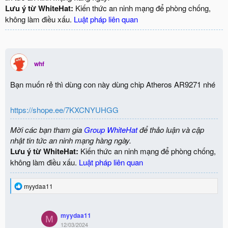
Lưu ý từ WhiteHat:
Kiến thức an ninh mạng để phòng chống,
không làm điều xấu.
Luật pháp liên quan
whf
Bạn muốn rẻ thì dùng con này dùng chip Atheros AR9271 nhé
https://shope.ee/7KXCNYUHGG
Mời các bạn tham gia
Group WhiteHat
để thảo luận và cập
nhật tin tức an ninh mạng hàng ngày.
Lưu ý từ WhiteHat:
Kiến thức an ninh mạng để phòng chống,
không làm điều xấu.
Luật pháp liên quan
R
myydaa11
e
a
c
myydaa11
t
M
12/03/2024
i