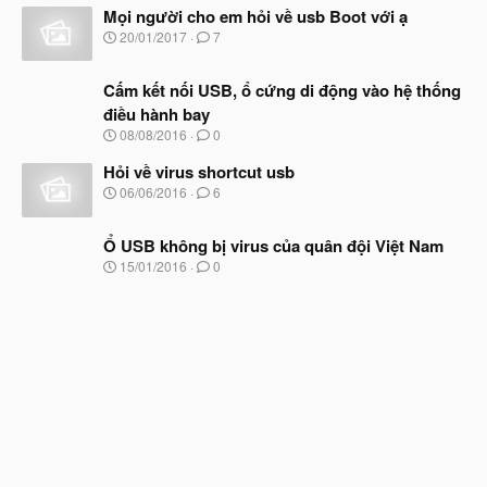
đ
Mọi người cho em hỏi về usb Boot với ạ
y
ầ
b
N
20/01/2017
7
u
ắ
g
t
à
đ
Cấm kết nối USB, ổ cứng di động vào hệ thống
y
ầ
b
điều hành bay
u
ắ
N
08/08/2016
0
t
g
đ
à
Hỏi về virus shortcut usb
ầ
y
N
u
06/06/2016
6
b
g
ắ
à
t
Ổ USB không bị virus của quân đội Việt Nam
y
đ
b
N
15/01/2016
0
ầ
ắ
g
u
t
à
đ
y
ầ
b
u
ắ
t
đ
ầ
u