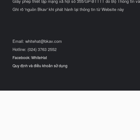
Giấy phép thiết lập mạng xã hội số 355/GP-BTTTT do Bộ Thông tin và
Ghi rõ 'nguồn Bkav' khi phát hành lại thông tin từ Website này
Email:
whitehat@bkav.com
Hotline: (024) 3763 2552
Facebook: WhiteHat
Quy định và điều khoản sử dụng