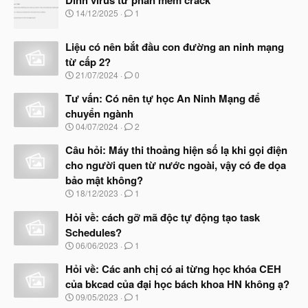
N
14/12/2025
1
g
à
Liệu có nên bắt đầu con đường an ninh mạng
y
b
từ cấp 2?
ắ
N
21/07/2024
0
t
g
đ
à
Tư vấn: Có nên tự học An Ninh Mạng để
ầ
y
u
chuyển ngành
b
N
04/07/2024
2
ắ
g
t
à
Câu hỏi: Máy thi thoảng hiện số lạ khi gọi điện
đ
y
ầ
cho người quen từ nước ngoài, vậy có đe dọa
b
u
bảo mật không?
ắ
t
N
18/12/2023
1
đ
g
ầ
à
Hỏi về: cách gỡ mã độc tự động tạo task
u
y
Schedules?
b
N
06/06/2023
1
ắ
g
t
à
Hỏi về: Các anh chị có ai từng học khóa CEH
đ
y
ầ
của bkcad của đại học bách khoa HN không ạ?
b
u
N
09/05/2023
1
ắ
g