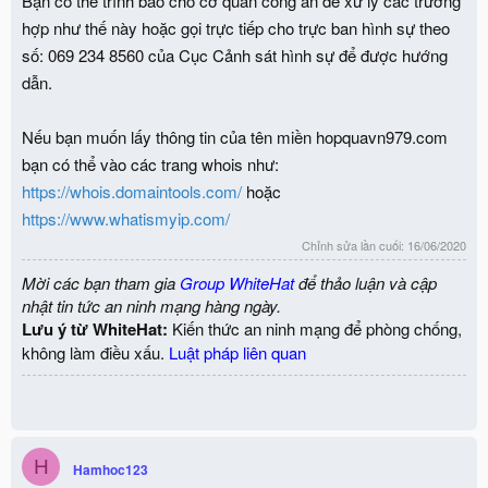
Bạn có thể trình báo cho cơ quan công an để xử lý các trường
hợp như thế này hoặc gọi trực tiếp cho trực ban hình sự theo
số: 069 234 8560 của Cục Cảnh sát hình sự để được hướng
dẫn.
Nếu bạn muốn lấy thông tin của tên miền hopquavn979.com
bạn có thể vào các trang whois như:
https://whois.domaintools.com/
hoặc
https://www.whatismyip.com/
Chỉnh sửa lần cuối:
16/06/2020
Mời các bạn tham gia
Group WhiteHat
để thảo luận và cập
nhật tin tức an ninh mạng hàng ngày.
Lưu ý từ WhiteHat:
Kiến thức an ninh mạng để phòng chống,
không làm điều xấu.
Luật pháp liên quan
H
Hamhoc123