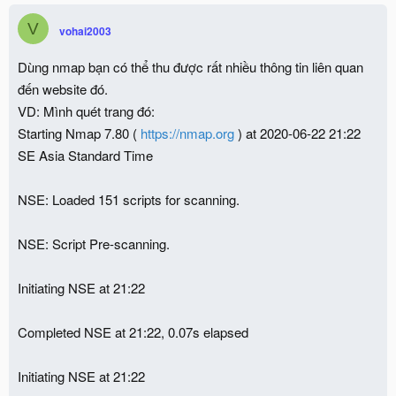
t
V
i
vohai2003
o
n
Dùng nmap bạn có thể thu được rất nhiều thông tin liên quan
s
:
đến website đó.
VD: Mình quét trang đó:
Starting Nmap 7.80 (
https://nmap.org
) at 2020-06-22 21:22
SE Asia Standard Time
NSE: Loaded 151 scripts for scanning.
NSE: Script Pre-scanning.
Initiating NSE at 21:22
Completed NSE at 21:22, 0.07s elapsed
Initiating NSE at 21:22