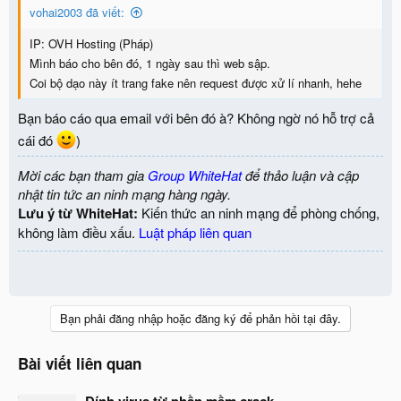
vohai2003 đã viết:
IP: OVH Hosting (Pháp)
Mình báo cho bên đó, 1 ngày sau thì web sập.
Coi bộ dạo này ít trang fake nên request được xử lí nhanh, hehe
Bạn báo cáo qua email với bên đó à? Không ngờ nó hỗ trợ cả
cái đó
)
Mời các bạn tham gia
Group WhiteHat
để thảo luận và cập
nhật tin tức an ninh mạng hàng ngày.
Lưu ý từ WhiteHat:
Kiến thức an ninh mạng để phòng chống,
không làm điều xấu.
Luật pháp liên quan
Bạn phải đăng nhập hoặc đăng ký để phản hồi tại đây.
Bài viết liên quan
Dính virus từ phần mềm crack