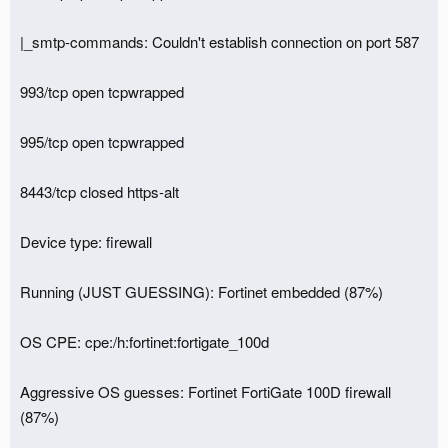
|_smtp-commands: Couldn't establish connection on port 587
993/tcp open tcpwrapped
995/tcp open tcpwrapped
8443/tcp closed https-alt
Device type: firewall
Running (JUST GUESSING): Fortinet embedded (87%)
OS CPE: cpe:/h:fortinet:fortigate_100d
Aggressive OS guesses: Fortinet FortiGate 100D firewall
(87%)