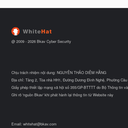
t
à
đ
y
ầ
b
u
ắ
t
đ
ầ
u
@ 2009 -
2026
Bkav Cyber Security
Chịu trách nhiệm nội dung: NGUYỄN THẢO DIỄM HẰNG
Địa chỉ: Tầng 2, Tòa nhà HH1, Đường Dương Đình Nghệ, Phường Cầu 
Giấy phép thiết lập mạng xã hội số 355/GP-BTTTT do Bộ Thông tin và
Ghi rõ 'nguồn Bkav' khi phát hành lại thông tin từ Website này
Email:
whitehat@bkav.com