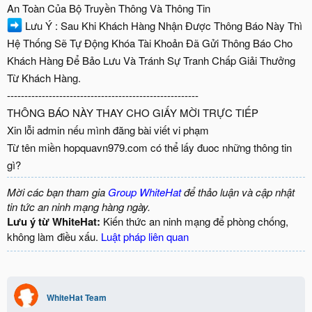
An Toàn Của Bộ Truyền Thông Và Thông Tin
Lưu Ý : Sau Khi Khách Hàng Nhận Được Thông Báo Này Thì
Hệ Thống Sẽ Tự Động Khóa Tài Khoản Đã Gửi Thông Báo Cho
Khách Hàng Để Bảo Lưu Và Tránh Sự Tranh Chấp Giải Thưởng
Từ Khách Hàng.
-------------------------------------------------------
THÔNG BÁO NÀY THAY CHO GIẤY MỜI TRỰC TIẾP
Xin lỗi admin nếu mình đăng bài viết vi phạm
Từ tên miền hopquavn979.com có thể lấy đuoc những thông tin
gì?
Mời các bạn tham gia
Group WhiteHat
để thảo luận và cập nhật
tin tức an ninh mạng hàng ngày.
Lưu ý từ WhiteHat:
Kiến thức an ninh mạng để phòng chống,
không làm điều xấu.
Luật pháp liên quan
WhiteHat Team