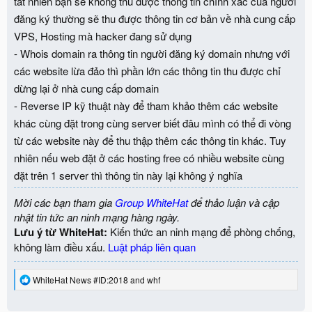
tất nhiên bạn sẽ không thu được thông tin chính xác của người
đăng ký thường sẽ thu được thông tin cơ bản về nhà cung cấp
VPS, Hosting mà hacker đang sử dụng
- Whois domain ra thông tin người đăng ký domain nhưng với
các website lừa đảo thì phần lớn các thông tin thu được chỉ
dừng lại ở nhà cung cấp domain
- Reverse IP kỹ thuật này để tham khảo thêm các website
khác cùng đặt trong cùng server biết đâu mình có thể đi vòng
từ các website này để thu thập thêm các thông tin khác. Tuy
nhiên nếu web đặt ở các hosting free có nhiều website cùng
đặt trên 1 server thì thông tin này lại không ý nghĩa
Mời các bạn tham gia
Group WhiteHat
để thảo luận và cập
nhật tin tức an ninh mạng hàng ngày.
Lưu ý từ WhiteHat:
Kiến thức an ninh mạng để phòng chống,
không làm điều xấu.
Luật pháp liên quan
R
WhiteHat News #ID:2018
and
whf
e
a
c