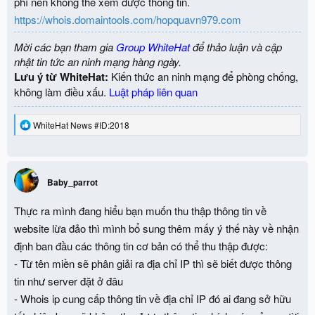
phí nên không thể xem được thông tin.
https://whois.domaintools.com/hopquavn979.com
Mời các bạn tham gia
Group WhiteHat
để thảo luận và cập
nhật tin tức an ninh mạng hàng ngày.
Lưu ý từ WhiteHat:
Kiến thức an ninh mạng để phòng chống,
không làm điều xấu.
Luật pháp liên quan
R
WhiteHat News #ID:2018
e
a
c
t
i
Baby_parrot
o
n
Thực ra mình đang hiểu bạn muốn thu thập thông tin về
s
:
website lừa đảo thì mình bổ sung thêm mấy ý thế này về nhận
định ban đầu các thông tin cơ bản có thể thu thập được:
- Từ tên miền sẽ phân giải ra địa chỉ IP thì sẽ biết được thông
tin như server đặt ở đâu
- Whois ip cung cấp thông tin về địa chỉ IP đó ai đang sở hữu