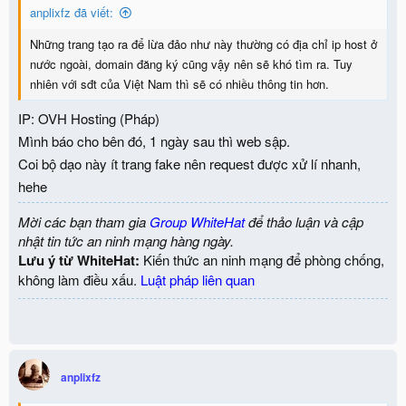
anplixfz đã viết:
Những trang tạo ra để lừa đảo như này thường có địa chỉ ip host ở
nước ngoài, domain đăng ký cũng vậy nên sẽ khó tìm ra. Tuy
nhiên với sđt của Việt Nam thì sẽ có nhiều thông tin hơn.
IP: OVH Hosting (Pháp)
Mình báo cho bên đó, 1 ngày sau thì web sập.
Coi bộ dạo này ít trang fake nên request được xử lí nhanh,
hehe
Mời các bạn tham gia
Group WhiteHat
để thảo luận và cập
nhật tin tức an ninh mạng hàng ngày.
Lưu ý từ WhiteHat:
Kiến thức an ninh mạng để phòng chống,
không làm điều xấu.
Luật pháp liên quan
anplixfz