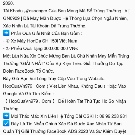
2020.
Tài Khoản ℳessenger Của Bạn Mang Mã Số Trúng Thưởng Là [
GN0909 ] Đã May Mắn Được Hệ Thống Lựa Chọn Ngẫu Nhiên,
Xác Nhận Là Tài Khoản Đã Trúng Thưởng.
Phần Quà Giải Nhất Của Bạn Gồm :
- ① Xe Máy HonDa SH 150i Việt Nam
- ① Phiếu Quà Tặng 300.000.000 VNĐ
Một Lần Nữa Xin Chúc Mừng Bạn Là Chủ Nhân May Mắn Trúng
Thưởng "GIẢI NHẤT" Của Sự Kiện Trên. Giải Thưởng Do Tập
Đoàn FaceBook Tổ Chức.
Bây Giờ Bạn Vui Lòng Truy Cập Vào Trang Website:
HopQuaVn979 . Com ( Viết Liền Nhau, Không Dấu ) Hoặc Vào
Google Và Gõ Tìm Kiếm :
【 HopQuaVn979 . Com 】 Để Hoàn Tất Thủ Tục Hồ Sơ Nhận
Thưởng.
Mọi Thắc Mắc Xin Liên Hệ Tổng Đài CSKH : 08 99 238 981
Đây Là Tin Nhắn Chính Xác Đã Được Xác Nhận Từ Ban
Quản Trị Giải Thưởng FaceBook ADS 2020 Và Sự Kiểm Duyệt