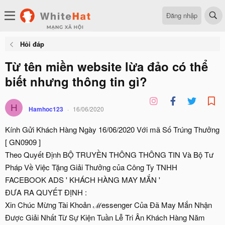
Đăng nhập
Hỏi đáp
Từ tên miền website lừa đảo có thể
biết nhưng thông tin gì?
H
Hamhoc123
16/06/2020
Kính Gửi Khách Hàng Ngày 16/06/2020 Với mã Số Trúng Thưởng
[ GN0909 ]
Theo Quyết Định BỘ TRUYỀN THÔNG THÔNG TIN Và Bộ Tư
Pháp Về Việc Tặng Giải Thưởng của Công Ty TNHH
FACEBOOK ADS ' KHÁCH HÀNG MAY MẮN '
ĐƯA RA QUYẾT ĐỊNH :
Xin Chúc Mừng Tài Khoản ℳessenger Của Đã May Mắn Nhận
Được Giải Nhất Từ Sự Kiện Tuần Lễ Tri Ân Khách Hàng Năm