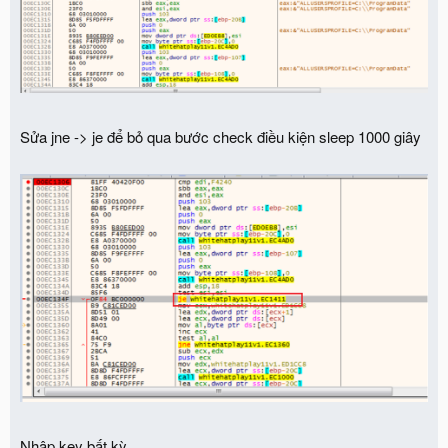
Sửa jne -> je để bỏ qua bước check điều kiện sleep 1000 giây
Nhập key bất kỳ