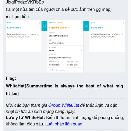
JixgfPddzcVKRbEp
(là một nửa tên của người chia sẻ bức ảnh trên gg map)
=> Lụm tiền
Flag:
WhiteHat{Summertime_is_always_the_best_of_what_mig
ht_be}
Mời các bạn tham gia
Group WhiteHat
để thảo luận và cập
nhật tin tức an ninh mạng hàng ngày.
Lưu ý từ WhiteHat:
Kiến thức an ninh mạng để phòng chống,
không làm điều xấu.
Luật pháp liên quan