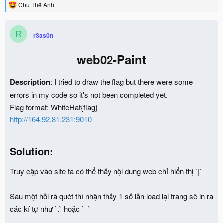
R
Chu Thế Anh
e
a
c
R
r3as0n
t
i
o
web02-Paint
n
s
:
Description
: I tried to draw the flag but there were some
errors in my code so it's not been completed yet.
Flag format: WhiteHat{flag}
http://164.92.81.231:9010
Solution
:​
Truy cập vào site ta có thể thấy nội dung web chỉ hiển thị `|`
Sau một hồi rà quét thì nhận thấy 1 số lần load lại trang sẽ in ra
các kí tự như `.` hoặc `_`