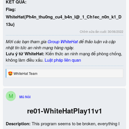
KẾT QUẢ:
Flag:
WhiteHat{Ph4n_thu0ng_cu4_b4n_l@_1_Ch1ec_n0n_k1_D
13u}
Chỉnh sửa lần cuối:
30/06/2022
Mời các bạn tham gia
Group WhiteHat
để thảo luận và cập
nhật tin tức an ninh mạng hàng ngày.
Lưu ý từ WhiteHat:
Kiến thức an ninh mạng để phòng chống,
không làm điều xấu.
Luật pháp liên quan
R
WhiteHat Team
e
a
c
t
M
i
Mũ Nồi
o
n
re01-WhiteHatPlay11v1
s
:
Description:
This program seems to be broken, everything I