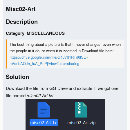
n
Misc02-Art​
s
:
Description​
Category
:
MISCELLANEOUS
The best thing about a picture is that it never changes, even when
the people in it do, or when it is zoomed in Download file here:
https://drive.google.com/file/d/1J7It1RTd6lSLi-
nVqnbAQJn_fuA_PnPj/view?usp=sharing
Solution​
Download the file from GG Drive and extracte it, we got one
file named
misc02-Art.txt