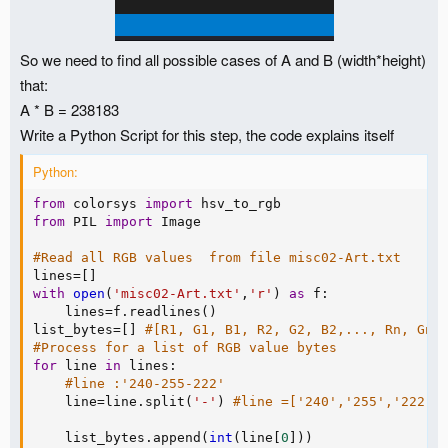
So we need to find all possible cases of A and B (width*height)
that:
A * B = 238183
Write a Python Script for this step, the code explains itself
Python:
from
 colorsys 
import
from
 PIL 
import
 Image

#Read all RGB values  from file misc02-Art.txt
lines
=
[
]
with
open
(
'misc02-Art.txt'
,
'r'
)
as
 f
:
    lines
=
f
.
readlines
(
)
list_bytes
=
[
]
#[R1, G1, B1, R2, G2, B2,..., Rn, Gn,
#Process for a list of RGB value bytes
for
 line 
in
 lines
:
#line :'240-255-222'
    line
=
line
.
split
(
'-'
)
#line =['240','255','222']
    list_bytes
.
append
(
int
(
line
[
0
]
)
)