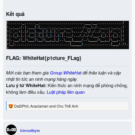
Kết quả
FLAG: WhiteHat{p1cture_FLag}​
Mời các bạn tham gia
Group WhiteHat
để thảo luận và cập
nhật tin tức an ninh mạng hàng ngày.
Lưu ý từ WhiteHat:
Kiến thức an ninh mạng để phòng chống,
không làm điều xấu.
Luật pháp liên quan
R
Dat2Phit
,
Acaciaman
and
Chu Thế Anh
e
a
c
t
i
kimnullbyte
o