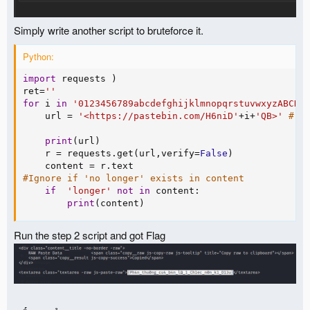
Simply write another script to bruteforce it.
Python:
import
 requests 
)
ret
=
''
for
 i 
in
'0123456789abcdefghijklmnopqrstuvwxyzABCDE
    url 
=
'<https://pastebin.com/H6niD'
+
i
+
'QB>'
# u
print
(
url
)
    r 
=
 requests
.
get
(
url
,
verify
=
False
)
    content 
=
 r
.
#Ignore if 'no longer' exists in content
if
'longer'
not
in
 content
:
print
(
content
)
Run the step 2 script and got Flag