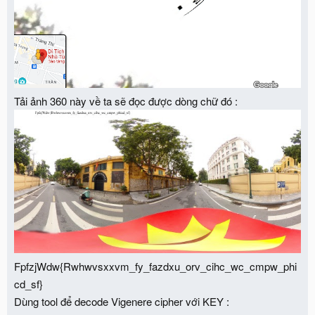
Tải ảnh 360 này về ta sẽ đọc được dòng chữ đó :
FpfzjWdw{Rwhwvsxxvm_fy_fazdxu_orv_cihc_wc_cmpw_phi
cd_sf}
Dùng tool để decode Vigenere cipher với KEY :