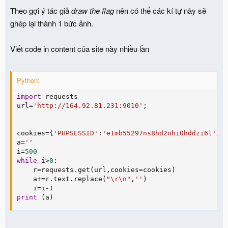
Theo gợi ý tác giả
draw the flag
nên có thể các kí tự này sẽ
ghép lại thành 1 bức ảnh.
Viết code in content của site này nhiều lần
Python:
import
 requests

url
=
'http://164.92.81.231:9010'
;
cookies
=
{
'PHPSESSID'
:
'e1mb55297ns8hd2ohi0hddzi6l'
}
a
=
''
i
=
500
while
 i
>
0
:
    r
=
requests
.
get
(
url
,
cookies
=
cookies
)
    a
+=
r
.
text
.
replace
(
"\r\n"
,
''
)
    i
=
i
-
1
print
(
a
)