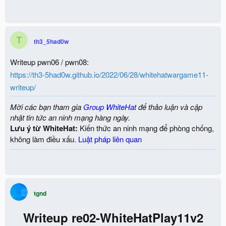
T
th3_5had0w
Writeup pwn06 / pwn08:
https://th3-5had0w.github.io/2022/06/28/whitehatwargame11-
writeup/
Mời các bạn tham gia
Group WhiteHat
để thảo luận và cập
nhật tin tức an ninh mạng hàng ngày.
Lưu ý từ WhiteHat:
Kiến thức an ninh mạng để phòng chống,
không làm điều xấu.
Luật pháp liên quan
tgnd
Writeup re02-WhiteHatPlay11v2