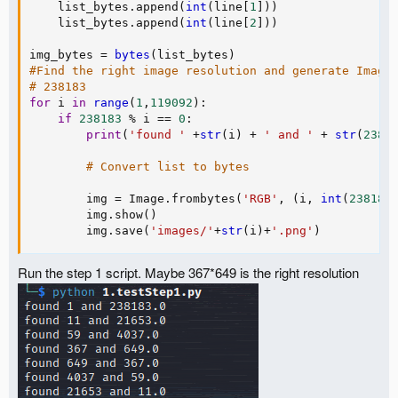
    list_bytes
.
append
(
int
(
line
[
1
]
)
)
    list_bytes
.
append
(
int
(
line
[
2
]
)
)
img_bytes 
=
bytes
(
list_bytes
)
#Find the right image resolution and generate Image
# 238183
for
 i 
in
range
(
1
,
119092
)
:
if
238183
%
 i 
==
0
:
print
(
'found '
+
str
(
i
)
+
' and '
+
str
(
2381
# Convert list to bytes
        img 
=
 Image
.
frombytes
(
'RGB'
,
(
i
,
int
(
238183
        img
.
show
(
)
        img
.
save
(
'images/'
+
str
(
i
)
+
'.png'
)
Run the step 1 script. Maybe 367*649 is the right resolution