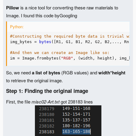
Pillow
is a nice tool for converting these raw materials to
Image. I found this code byGoogling
Python:
#Constructing the required byte data is trivial wit
img_bytes 
=
bytes
(
[
R1
,
 G1
,
 B1
,
 R2
,
 G2
,
 B2
,
.
.
.
,
 Rn
,
 
#And then we can create an Image like so:
im 
=
 Image
.
frombytes
(
"RGB"
,
(
width
,
 height
)
,
 img_by
So, we need
a list of bytes
(RGB values) and
width*height
to retrieve the original image.
Step 1: Finding the original image​
First, the file
misc02-Art.txt
got 238183 lines