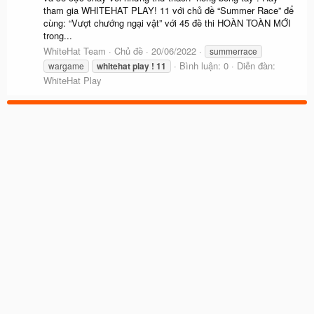
tham gia WHITEHAT PLAY! 11 với chủ đề “Summer Race” để
cùng: “Vượt chướng ngại vật” với 45 đề thi HOÀN TOÀN MỚI
trong...
WhiteHat Team
Chủ đề
20/06/2022
summerrace
Bình luận: 0
Diễn đàn:
wargame
whitehat
play
!
11
WhiteHat Play