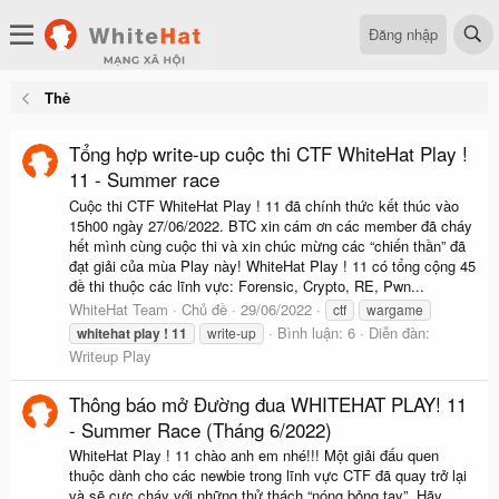
Đăng nhập
Thẻ
Tổng hợp write-up cuộc thi CTF WhiteHat Play !
11 - Summer race
Cuộc thi CTF WhiteHat Play ! 11 đã chính thức kết thúc vào
15h00 ngày 27/06/2022. BTC xin cám ơn các member đã cháy
hết mình cùng cuộc thi và xin chúc mừng các “chiến thần” đã
đạt giải của mùa Play này! WhiteHat Play ! 11 có tổng cộng 45
đề thi thuộc các lĩnh vực: Forensic, Crypto, RE, Pwn...
WhiteHat Team
Chủ đề
29/06/2022
ctf
wargame
Bình luận: 6
Diễn đàn:
whitehat
play
!
11
write-up
Writeup Play
Thông báo mở Đường đua WHITEHAT PLAY! 11
- Summer Race (Tháng 6/2022)
WhiteHat Play ! 11 chào anh em nhé!!! Một giải đấu quen
thuộc dành cho các newbie trong lĩnh vực CTF đã quay trở lại
và sẽ cực cháy với những thử thách “nóng bỏng tay”. Hãy