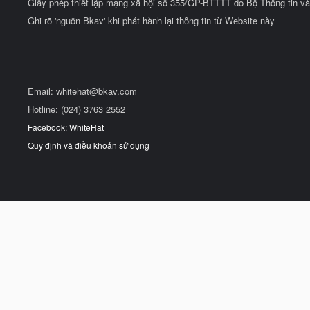
Giấy phép thiết lập mạng xã hội số 355/GP-BTTTT do Bộ Thông tin và
Ghi rõ 'nguồn Bkav' khi phát hành lại thông tin từ Website này
Email:
whitehat@bkav.com
Hotline: (024) 3763 2552
Facebook: WhiteHat
Quy định và điều khoản sử dụng