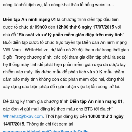
công từ chối dịch vụ, tấn công khai thác lỗ hổng website…
Diễn tập An ninh mạng 01
là chương trình diễn tập đầu tiên
được tổ chức từ
09h00
đến
12h00 thứ 6 ngày 17/07/2015
với
chủ đề “
Rà soát và xử lý phần mềm gián điệp trên máy tính
”.
Buổi diễn tập được tổ chức trực tuyến tại Diễn đàn An ninh mạng
Việt Nam - WhiteHat.vn, dự kiến có 20 đội tham dự trong thời gian
3 giờ. Trong chương trình, các đội tham gia diễn tập phải rà soát
hệ thống máy tính để phát hiện phần mềm gián điệp đã được lây
nhiễm vào máy, lấy được mẫu để phân tích và xử lý mẫu nhằm
đảm bảo máy tính không còn các phần mềm độc hại, đồng thời
xây dựng các biện pháp để ngăn chặn việc bị tấn công trở lại.
Để đăng ký tham gia chương trình
Diễn tập An ninh mạng 01
,
các đơn vị gửi mail đăng ký theo mẫu cho BTC tới địa chỉ
Whitehat@bkav.com
. Thời hạn đăng ký đến
10h00 thứ 3 ngày
14/07/2015.
Thông tin chi tiết xem tại
wargame.whitehat.vn/CyberSecurityDrills
.