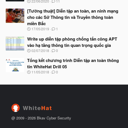
N
22/06/2020
11
ắ
g
t
à
[Tường thuật] Diễn tập an toàn, an ninh mạng
đ
y
ầ
cho các Sở Thông tin và Truyền thông toàn
b
u
miền Bắc
ắ
t
N
17/05/2019
1
đ
g
ầ
à
Write up diễn tập phòng chống tấn công APT
u
y
vào hạ tầng thông tin quan trọng quốc gia
b
N
02/07/2018
0
ắ
g
t
à
Tổng kết chương trình Diễn tập an toàn thông
đ
y
ầ
tin WhiteHat Drill 05
b
u
N
11/05/2018
0
ắ
g
t
à
đ
y
ầ
b
u
ắ
t
đ
ầ
u
@ 2009 -
2026
Bkav Cyber Security