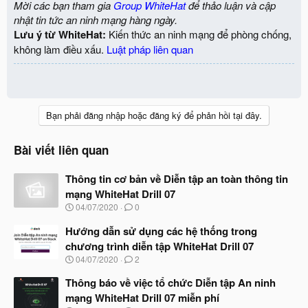
Mời các bạn tham gia
Group WhiteHat
để thảo luận và cập
nhật tin tức an ninh mạng hàng ngày.
Lưu ý từ WhiteHat:
Kiến thức an ninh mạng để phòng chống,
không làm điều xấu.
Luật pháp liên quan
Bạn phải đăng nhập hoặc đăng ký để phản hồi tại đây.
Bài viết liên quan
Thông tin cơ bản về Diễn tập an toàn thông tin
mạng WhiteHat Drill 07
N
04/07/2020
0
g
à
Hướng dẫn sử dụng các hệ thống trong
y
chương trình diễn tập WhiteHat Drill 07
b
N
04/07/2020
2
ắ
g
t
à
Thông báo về việc tổ chức Diễn tập An ninh
đ
y
ầ
mạng WhiteHat Drill 07 miễn phí
b
u