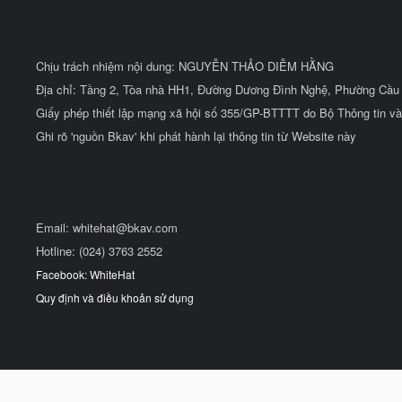
Chịu trách nhiệm nội dung: NGUYỄN THẢO DIỄM HẰNG
Địa chỉ: Tầng 2, Tòa nhà HH1, Đường Dương Đình Nghệ, Phường Cầu 
Giấy phép thiết lập mạng xã hội số 355/GP-BTTTT do Bộ Thông tin và
Ghi rõ 'nguồn Bkav' khi phát hành lại thông tin từ Website này
Email:
whitehat@bkav.com
Hotline: (024) 3763 2552
Facebook: WhiteHat
Quy định và điều khoản sử dụng