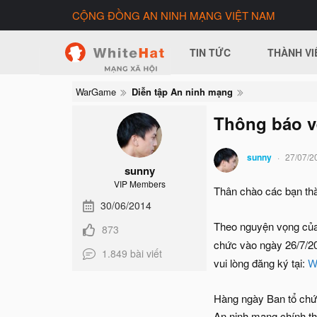
CỘNG ĐỒNG AN NINH MẠNG VIỆT NAM
TIN TỨC
THÀNH VI
WarGame
Diễn tập An ninh mạng
Thông báo v
sunny
27/07/2
sunny
VIP Members
Thân chào các bạn thà
30/06/2014
Theo nguyện vọng của 
873
chức vào ngày 26/7/20
1.849 bài viết
vui lòng đăng ký tại:
W
Hàng ngày Ban tổ chức
An ninh mạng chính th