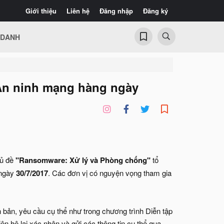
Giới thiệu
Liên hệ
Đăng nhập
Đăng ký
 DANH
 An ninh mạng hàng ngày
hủ đề
"Ransomware: Xử lý và Phòng chống"
tổ
 ngày
30/7/2017
. Các đơn vị có nguyện vọng tham gia
 bản, yêu cầu cụ thể như trong chương trình Diễn tập
n hệ lại xác nhận và gửi các thông tin cụ thể qua