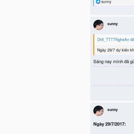
R
sunny
e
a
c
t
sunny
i
o
n
Drill_TTTTNgheAn đã
s
:
Ngày 29/7 dự kiến kh
Sáng nay mình đã gửi
sunny
Ngày 29/7/2017: