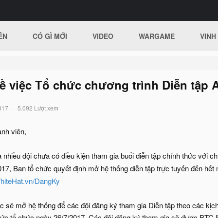
ÊN
CÓ GÌ MỚI
VIDEO
WARGAME
VINH
ề việc Tổ chức chương trình Diễn tập
017
5.092 Lượt xem
nh viên,
nhiều đội chưa có điều kiện tham gia buổi diễn tập chính thức với c
17, Ban tổ chức quyết định mở hệ thống diễn tập trực tuyến đến hết
hiteHat.vn/DangKy
 sẽ mở hệ thống để các đội đăng ký tham gia Diễn tập theo các kịch
ức tổ chức ngày 26/7/2017. Các đội đăng ký tham gia sẽ được BTC liê