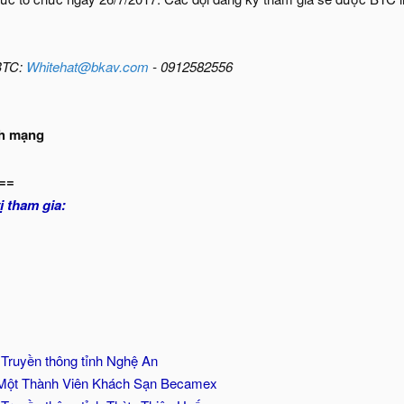
 BTC:
Whitehat@bkav.com
- 0912582556
nh mạng
==
 tham gia:
 Truyền thông tỉnh Nghệ An
Một Thành Viên Khách Sạn Becamex