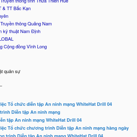
 Truyền thông tỉnh Thừa Thiên Huế
T & TT Bắc Kạn
uyên
à Truyền thông Quảng Nam
m kỹ thuật Nam Định
GLOBAL
g Cộng đồng Vĩnh Long
ật quân sự
_
iệc Tổ chức diễn tập An ninh mạng WhiteHat Drill 04
trình Diễn tập An ninh mạng
ễn tập An ninh mạng WhiteHat Drill 04
iệc Tổ chức chương trình Diễn tập An ninh mạng hàng ngày
g trình Diễn tập An ninh mạng WhiteHat Drill 04