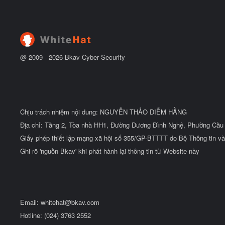
ầ
u
@ 2009 -
2026
Bkav Cyber Security
Chịu trách nhiệm nội dung: NGUYỄN THẢO DIỄM HẰNG
Địa chỉ: Tầng 2, Tòa nhà HH1, Đường Dương Đình Nghệ, Phường Cầu 
Giấy phép thiết lập mạng xã hội số 355/GP-BTTTT do Bộ Thông tin và
Ghi rõ 'nguồn Bkav' khi phát hành lại thông tin từ Website này
Email:
whitehat@bkav.com
Hotline: (024) 3763 2552