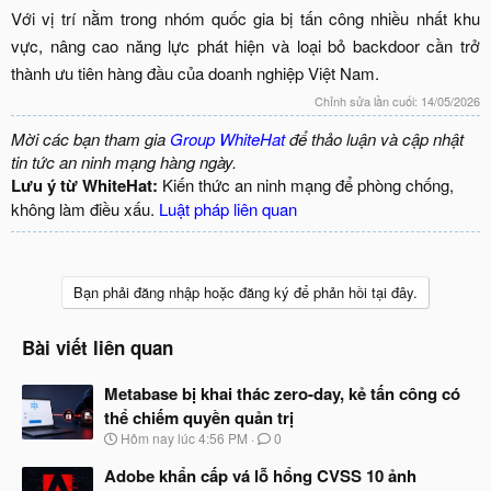
Với vị trí nằm trong nhóm quốc gia bị tấn công nhiều nhất khu
vực, nâng cao năng lực phát hiện và loại bỏ backdoor cần trở
thành ưu tiên hàng đầu của doanh nghiệp Việt Nam.​
Chỉnh sửa lần cuối:
14/05/2026
Mời các bạn tham gia
Group WhiteHat
để thảo luận và cập nhật
tin tức an ninh mạng hàng ngày.
Lưu ý từ WhiteHat:
Kiến thức an ninh mạng để phòng chống,
không làm điều xấu.
Luật pháp liên quan
Bạn phải đăng nhập hoặc đăng ký để phản hồi tại đây.
Bài viết liên quan
Metabase bị khai thác zero-day, kẻ tấn công có
thể chiếm quyền quản trị
N
Hôm nay lúc 4:56 PM
0
g
à
Adobe khẩn cấp vá lỗ hổng CVSS 10 ảnh
y